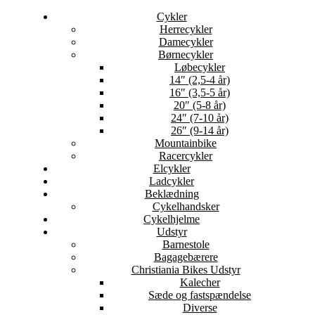
Cykler
Herrecykler
Damecykler
Børnecykler
Løbecykler
14″ (2,5-4 år)
16″ (3,5-5 år)
20″ (5-8 år)
24″ (7-10 år)
26″ (9-14 år)
Mountainbike
Racercykler
Elcykler
Ladcykler
Beklædning
Cykelhandsker
Cykelhjelme
Udstyr
Barnestole
Bagagebærere
Christiania Bikes Udstyr
Kalecher
Sæde og fastspændelse
Diverse