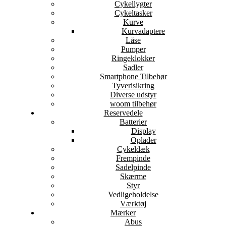
Cykellygter
Cykeltasker
Kurve
Kurvadaptere
Låse
Pumper
Ringeklokker
Sadler
Smartphone Tilbehør
Tyverisikring
Diverse udstyr
woom tilbehør
Reservedele
Batterier
Display
Oplader
Cykeldæk
Frempinde
Sadelpinde
Skærme
Styr
Vedligeholdelse
Værktøj
Mærker
Abus