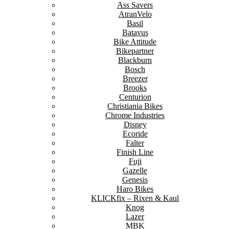
Ass Savers
AtranVelo
Basil
Batavus
Bike Attitude
Bikepartner
Blackburn
Bosch
Breezer
Brooks
Centurion
Christiania Bikes
Chrome Industries
Disney
Ecoride
Falter
Finish Line
Fuji
Gazelle
Genesis
Haro Bikes
KLICKfix – Rixen & Kaul
Knog
Lazer
MBK