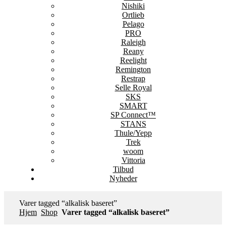
Nishiki
Ortlieb
Pelago
PRO
Raleigh
Reany
Reelight
Remington
Restrap
Selle Royal
SKS
SMART
SP Connect™
STANS
Thule/Yepp
Trek
woom
Vittoria
Tilbud
Nyheder
Varer tagged “alkalisk baseret”
Hjem
Shop
Varer tagged “alkalisk baseret”