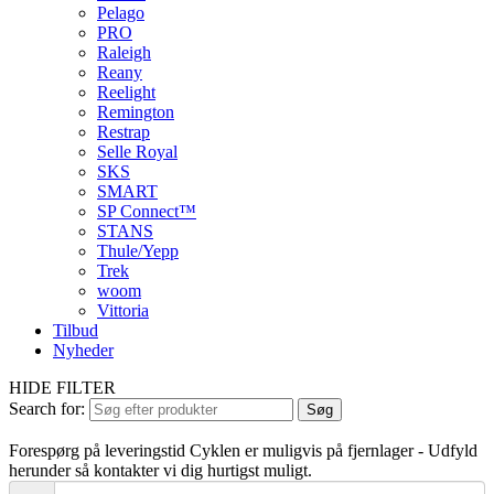
Pelago
PRO
Raleigh
Reany
Reelight
Remington
Restrap
Selle Royal
SKS
SMART
SP Connect™
STANS
Thule/Yepp
Trek
woom
Vittoria
Tilbud
Nyheder
HIDE FILTER
Search for:
Søg
Forespørg på leveringstid
Cyklen er muligvis på fjernlager - Udfyld
herunder så kontakter vi dig hurtigst muligt.