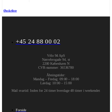
Ønskeliste
+45 24 88 00 02
Vélo 94 ApS
Nørrebrogade 94, st
2200 København N
CVR-nummer
:
36536780
Åbningstider:
Mandag – Fredag: 09:00 – 18:00
Lørdag: 10:00 – 15:00
Mail svartid: Inden for 24 timer hverdage 48 timer i weekender.
Forside