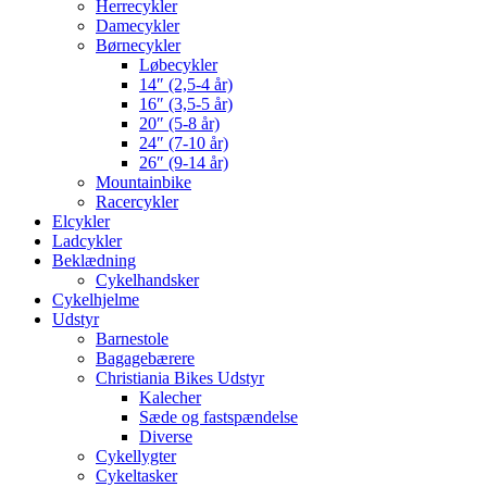
Herrecykler
Damecykler
Børnecykler
Løbecykler
14″ (2,5-4 år)
16″ (3,5-5 år)
20″ (5-8 år)
24″ (7-10 år)
26″ (9-14 år)
Mountainbike
Racercykler
Elcykler
Ladcykler
Beklædning
Cykelhandsker
Cykelhjelme
Udstyr
Barnestole
Bagagebærere
Christiania Bikes Udstyr
Kalecher
Sæde og fastspændelse
Diverse
Cykellygter
Cykeltasker