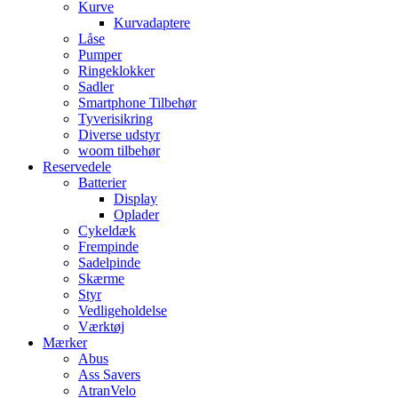
Kurve
Kurvadaptere
Låse
Pumper
Ringeklokker
Sadler
Smartphone Tilbehør
Tyverisikring
Diverse udstyr
woom tilbehør
Reservedele
Batterier
Display
Oplader
Cykeldæk
Frempinde
Sadelpinde
Skærme
Styr
Vedligeholdelse
Værktøj
Mærker
Abus
Ass Savers
AtranVelo