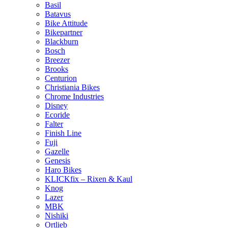
Basil
Batavus
Bike Attitude
Bikepartner
Blackburn
Bosch
Breezer
Brooks
Centurion
Christiania Bikes
Chrome Industries
Disney
Ecoride
Falter
Finish Line
Fuji
Gazelle
Genesis
Haro Bikes
KLICKfix – Rixen & Kaul
Knog
Lazer
MBK
Nishiki
Ortlieb