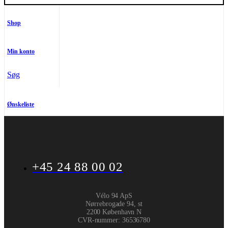
Shop
Min konto
Søg
Ønskeliste
+45 24 88 00 02
Vélo 94 ApS
Nørrebrogade 94, st
2200 København N
CVR-nummer
:
36536780