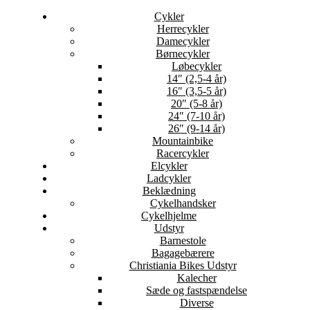
Cykler
Herrecykler
Damecykler
Børnecykler
Løbecykler
14″ (2,5-4 år)
16″ (3,5-5 år)
20″ (5-8 år)
24″ (7-10 år)
26″ (9-14 år)
Mountainbike
Racercykler
Elcykler
Ladcykler
Beklædning
Cykelhandsker
Cykelhjelme
Udstyr
Barnestole
Bagagebærere
Christiania Bikes Udstyr
Kalecher
Sæde og fastspændelse
Diverse