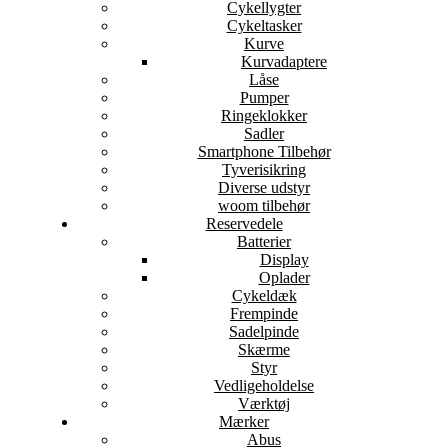
Cykellygter
Cykeltasker
Kurve
Kurvadaptere
Låse
Pumper
Ringeklokker
Sadler
Smartphone Tilbehør
Tyverisikring
Diverse udstyr
woom tilbehør
Reservedele
Batterier
Display
Oplader
Cykeldæk
Frempinde
Sadelpinde
Skærme
Styr
Vedligeholdelse
Værktøj
Mærker
Abus