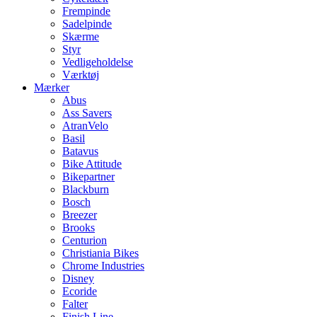
Frempinde
Sadelpinde
Skærme
Styr
Vedligeholdelse
Værktøj
Mærker
Abus
Ass Savers
AtranVelo
Basil
Batavus
Bike Attitude
Bikepartner
Blackburn
Bosch
Breezer
Brooks
Centurion
Christiania Bikes
Chrome Industries
Disney
Ecoride
Falter
Finish Line