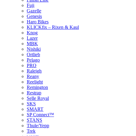
Fuji
Gazelle
Genesis
Haro Bikes
KLICKfix – Rixen & Kaul
Knog
Lazer
MBK
Nishiki
Ortlieb
Pelago
PRO
Raleigh
Reany
Reelight
Remington
Restrap
Selle Royal
SKS
SMART
SP Connect™
STANS
Thule/Yepp
Trek