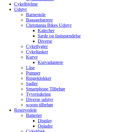
Cykelhjelme
Udstyr
Barnestole
Bagagebærere
Christiania Bikes Udstyr
Kalecher
Sæde og fastspændelse
Diverse
Cykellygter
Cykeltasker
Kurve
Kurvadaptere
Låse
Pumper
Ringeklokker
Sadler
Smartphone Tilbehør
Tyverisikring
Diverse udstyr
woom tilbehør
Reservedele
Batterier
Display
Oplader
Cykeldæk