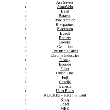
Ass Savers
AtranVelo
Basil
Batavus
Bike Attitude
Bikepartner
Blackburn
Bosch
Breezer
Brooks
Centurion
Christiania Bikes
Chrome Industries
Disney
Ecoride
Falter
Finish Line
Fuji
Gazelle
Genesis
Haro Bikes
KLICKfix – Rixen & Kaul
Knog
Lazer
MBK