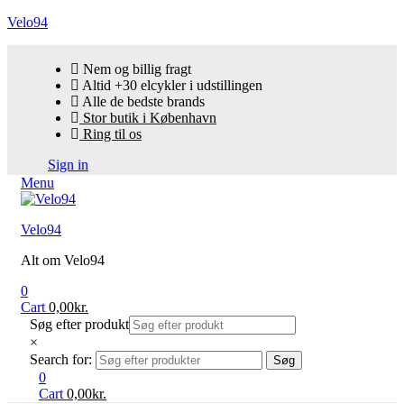
Velo94
Nem og billig fragt
Altid +30 elcykler i udstillingen
Alle de bedste brands
Stor butik i København
Ring til os
Sign in
Menu
Velo94
Alt om Velo94
0
Cart
0,00
kr.
Søg efter produkt
×
Search for:
Søg
0
Cart
0,00
kr.