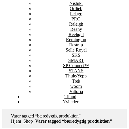
Nishiki
Ortlieb
Pelago
PRO
Raleigh
Reany
Reelight
Remington
Restrap
Selle Royal
SKS
SMART
SP Connect™
STANS
Thule/Yepp
Trek
woom
Vittoria
Tilbud
Nyheder
Varer tagged “bæredygtig produktion”
Hjem
Shop
Varer tagged “bæredygtig produktion”