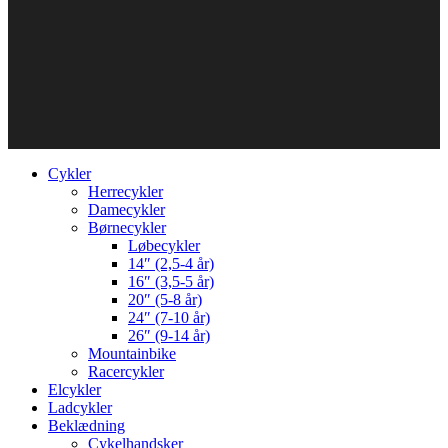
Cykler
Herrecykler
Damecykler
Børnecykler
Løbecykler
14″ (2,5-4 år)
16″ (3,5-5 år)
20″ (5-8 år)
24″ (7-10 år)
26″ (9-14 år)
Mountainbike
Racercykler
Elcykler
Ladcykler
Beklædning
Cykelhandsker