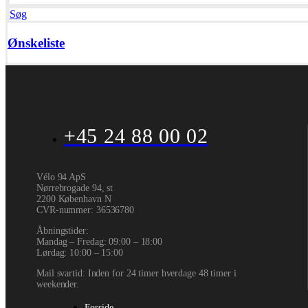
Søg
Ønskeliste
+45 24 88 00 02
Vélo 94 ApS
Nørrebrogade 94, st
2200 København N
CVR-nummer
:
36536780
Åbningstider:
Mandag – Fredag: 09:00 – 18:00
Lørdag: 10:00 – 15:00
Mail svartid: Inden for 24 timer hverdage 48 timer i
weekender.
Forside