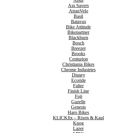
Abus
Ass Savers
AtranVelo
Basil
Batavus
Bike Attitude
Bikepartner
Blackburn
Bosch
Breezer
Brooks
Centurion
Christiania Bikes
Chrome Industries
Disney
Ecoride
Falter
Finish Line
Fuji
Gazelle
Genesis
Haro Bikes
KLICKfix – Rixen & Kaul
Knog
Lazer