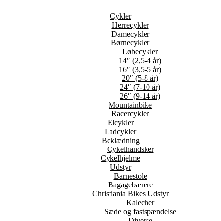
Cykler
Herrecykler
Damecykler
Børnecykler
Løbecykler
14″ (2,5-4 år)
16″ (3,5-5 år)
20″ (5-8 år)
24″ (7-10 år)
26″ (9-14 år)
Mountainbike
Racercykler
Elcykler
Ladcykler
Beklædning
Cykelhandsker
Cykelhjelme
Udstyr
Barnestole
Bagagebærere
Christiania Bikes Udstyr
Kalecher
Sæde og fastspændelse
Diverse