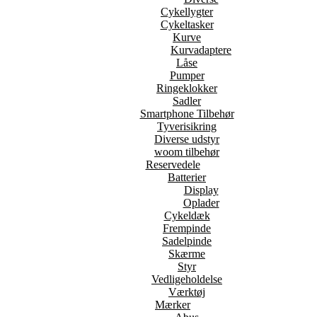
Cykellygter
Cykeltasker
Kurve
Kurvadaptere
Låse
Pumper
Ringeklokker
Sadler
Smartphone Tilbehør
Tyverisikring
Diverse udstyr
woom tilbehør
Reservedele
Batterier
Display
Oplader
Cykeldæk
Frempinde
Sadelpinde
Skærme
Styr
Vedligeholdelse
Værktøj
Mærker