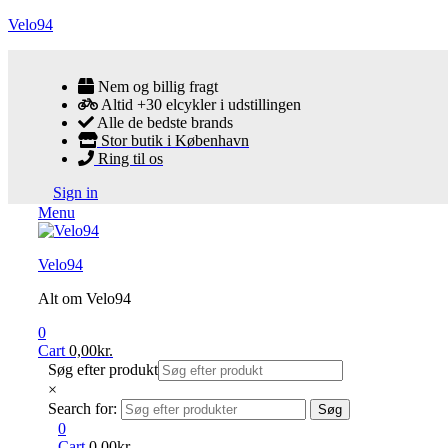
Velo94
Nem og billig fragt
Altid +30 elcykler i udstillingen
Alle de bedste brands
Stor butik i København
Ring til os
Sign in
Menu
Velo94
Alt om Velo94
0
Cart
0,00
kr.
Søg efter produkt
×
Search for:
Søg
0
Cart
0,00
kr.