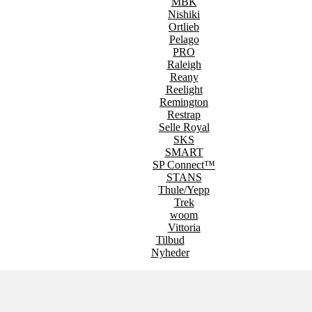
MBK
Nishiki
Ortlieb
Pelago
PRO
Raleigh
Reany
Reelight
Remington
Restrap
Selle Royal
SKS
SMART
SP Connect™
STANS
Thule/Yepp
Trek
woom
Vittoria
Tilbud
Nyheder