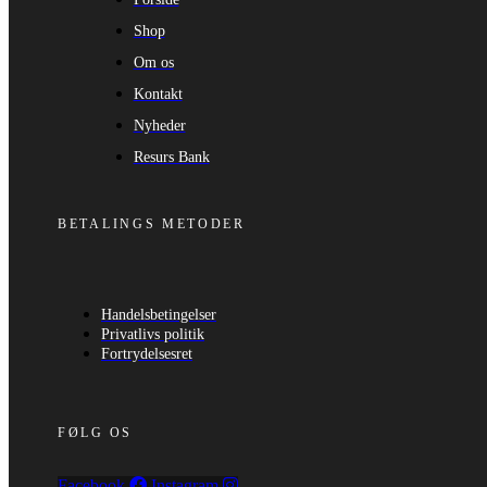
Shop
Om os
Kontakt
Nyheder
Resurs Bank
BETALINGS METODER
Handelsbetingelser
Privatlivs politik
Fortrydelsesret
FØLG OS
Facebook
Instagram