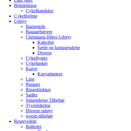
Ladcykler
Beklædning
Cykelhandsker
Cykelhjelme
Udstyr
Barnestole
Bagagebærere
Christiania Bikes Udstyr
Kalecher
Sæde og fastspændelse
Diverse
Cykellygter
Cykeltasker
Kurve
Kurvadaptere
Låse
Pumper
Ringeklokker
Sadler
Smartphone Tilbehør
Tyverisikring
Diverse udstyr
woom tilbehør
Reservedele
Batterier