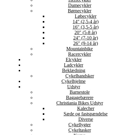
Damecykler
Børnecykler
Løbecykler
14″ (2,5-4 år)
16″ (3,5-5 år)
20″ (5-8 år)
24″ (7-10 år)
26″ (9-14 år)
Mountainbike
Racercykler
Elcykler
Ladcykler
Beklædning
Cykelhandsker
Cykelhjelme
Udstyr
Barnestole
Bagagebærere
Christiania Bikes Udstyr
Kalecher
Sæde og fastspændelse
Diverse
Cykellygter
Cykeltasker