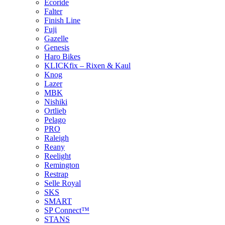
Ecoride
Falter
Finish Line
Fuji
Gazelle
Genesis
Haro Bikes
KLICKfix – Rixen & Kaul
Knog
Lazer
MBK
Nishiki
Ortlieb
Pelago
PRO
Raleigh
Reany
Reelight
Remington
Restrap
Selle Royal
SKS
SMART
SP Connect™
STANS