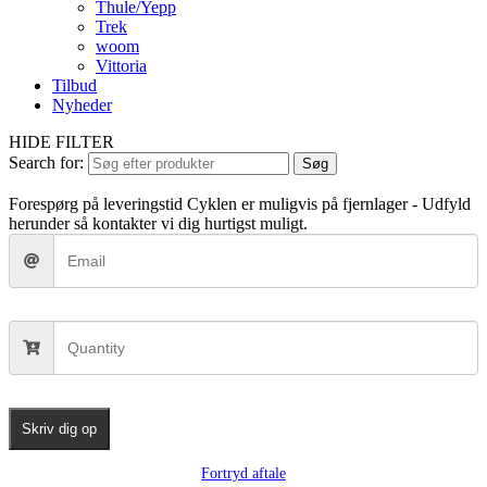
Thule/Yepp
Trek
woom
Vittoria
Tilbud
Nyheder
HIDE FILTER
Search for:
Søg
Forespørg på leveringstid
Cyklen er muligvis på fjernlager - Udfyld
herunder så kontakter vi dig hurtigst muligt.
Skriv dig op
Fortryd aftale