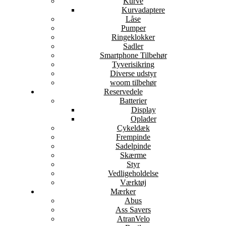
Kurve
Kurvadaptere
Låse
Pumper
Ringeklokker
Sadler
Smartphone Tilbehør
Tyverisikring
Diverse udstyr
woom tilbehør
Reservedele
Batterier
Display
Oplader
Cykeldæk
Frempinde
Sadelpinde
Skærme
Styr
Vedligeholdelse
Værktøj
Mærker
Abus
Ass Savers
AtranVelo