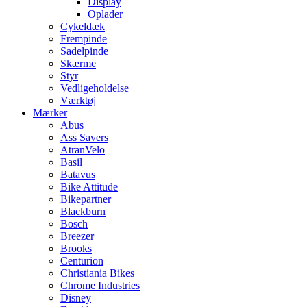
Display
Oplader
Cykeldæk
Frempinde
Sadelpinde
Skærme
Styr
Vedligeholdelse
Værktøj
Mærker
Abus
Ass Savers
AtranVelo
Basil
Batavus
Bike Attitude
Bikepartner
Blackburn
Bosch
Breezer
Brooks
Centurion
Christiania Bikes
Chrome Industries
Disney