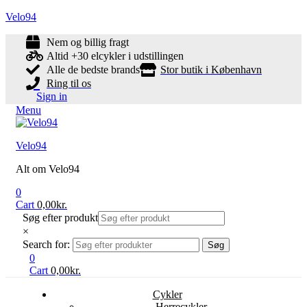
Velo94
Nem og billig fragt
Altid +30 elcykler i udstillingen
Alle de bedste brands
Stor butik i København
Ring til os
Sign in
Menu
Velo94
Alt om Velo94
0
Cart
0,00
kr.
Søg efter produkt
×
Search for:
Søg
0
Cart
0,00
kr.
Cykler
Herrecykler