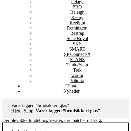
Pelago
PRO
Raleigh
Reany
Reelight
Remington
Restrap
Selle Royal
SKS
SMART
SP Connect™
STANS
Thule/Yepp
Trek
woom
Vittoria
Tilbud
Nyheder
Varer tagged “brudsikkert glas”
Hjem
Shop
Varer tagged “brudsikkert glas”
Der blev ikke fundet nogle varer, der matcher dit valg.