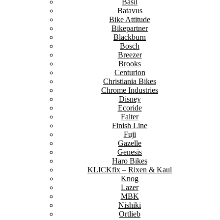
Basil
Batavus
Bike Attitude
Bikepartner
Blackburn
Bosch
Breezer
Brooks
Centurion
Christiania Bikes
Chrome Industries
Disney
Ecoride
Falter
Finish Line
Fuji
Gazelle
Genesis
Haro Bikes
KLICKfix – Rixen & Kaul
Knog
Lazer
MBK
Nishiki
Ortlieb