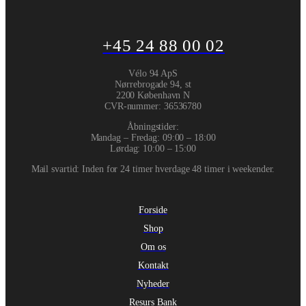
+45 24 88 00 02
Vélo 94 ApS
Nørrebrogade 94, st
2200 København N
CVR-nummer
:
36536780
Åbningstider:
Mandag – Fredag: 09:00 – 18:00
Lørdag: 10:00 – 15:00
Mail svartid: Inden for 24 timer hverdage 48 timer i weekender.
Forside
Shop
Om os
Kontakt
Nyheder
Resurs Bank