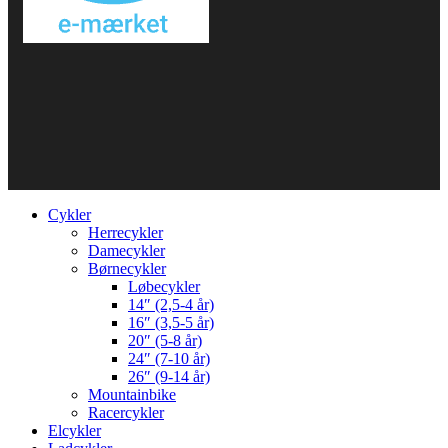
Cykler
Herrecykler
Damecykler
Børnecykler
Løbecykler
14″ (2,5-4 år)
16″ (3,5-5 år)
20″ (5-8 år)
24″ (7-10 år)
26″ (9-14 år)
Mountainbike
Racercykler
Elcykler