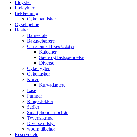
Elcykler
Ladcykler
Beklædning
Cykelhandsker
Cykelhjelme
Udstyr
Barnestole
Bagagebærere
Christiania Bikes Udstyr
Kalecher
Sæde og fastspændelse
Diverse
Cykellygter
Cykeltasker
Kurve
Kurvadaptere
Låse
Pumper
Ringeklokker
Sadler
Smartphone Tilbehør
Tyverisikring
Diverse udstyr
woom tilbehør
Reservedele