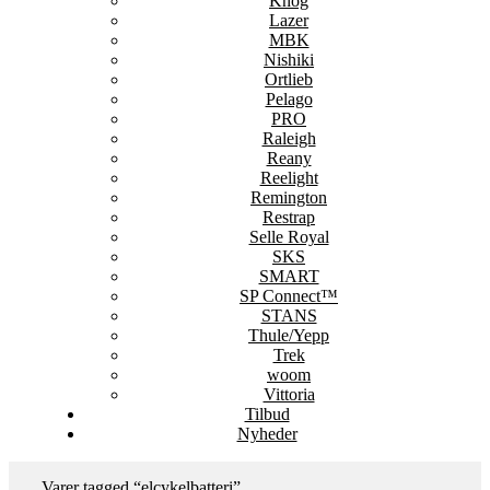
Knog
Lazer
MBK
Nishiki
Ortlieb
Pelago
PRO
Raleigh
Reany
Reelight
Remington
Restrap
Selle Royal
SKS
SMART
SP Connect™
STANS
Thule/Yepp
Trek
woom
Vittoria
Tilbud
Nyheder
Varer tagged “elcykelbatteri”