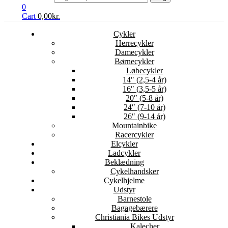
0
Cart
0,00
kr.
Cykler
Herrecykler
Damecykler
Børnecykler
Løbecykler
14″ (2,5-4 år)
16″ (3,5-5 år)
20″ (5-8 år)
24″ (7-10 år)
26″ (9-14 år)
Mountainbike
Racercykler
Elcykler
Ladcykler
Beklædning
Cykelhandsker
Cykelhjelme
Udstyr
Barnestole
Bagagebærere
Christiania Bikes Udstyr
Kalecher