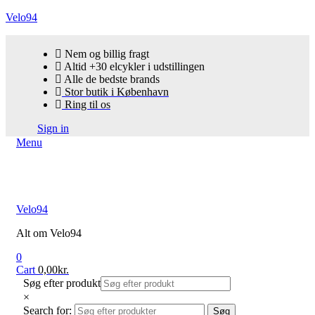
Velo94
Nem og billig fragt
Altid +30 elcykler i udstillingen
Alle de bedste brands
Stor butik i København
Ring til os
Sign in
Menu
Velo94
Alt om Velo94
0
Cart
0,00
kr.
Søg efter produkt
×
Search for:
Søg