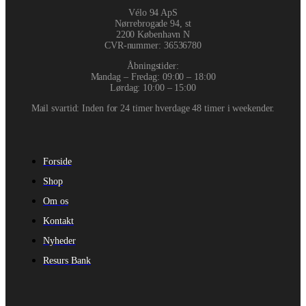
Vélo 94 ApS
Nørrebrogade 94, st
2200 København N
CVR-nummer
:
36536780
Åbningstider:
Mandag – Fredag: 09:00 – 18:00
Lørdag: 10:00 – 15:00
Mail svartid: Inden for 24 timer hverdage 48 timer i weekender.
Forside
Shop
Om os
Kontakt
Nyheder
Resurs Bank