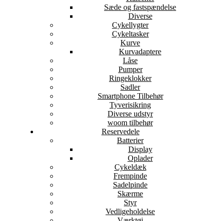
Sæde og fastspændelse
Diverse
Cykellygter
Cykeltasker
Kurve
Kurvadaptere
Låse
Pumper
Ringeklokker
Sadler
Smartphone Tilbehør
Tyverisikring
Diverse udstyr
woom tilbehør
Reservedele
Batterier
Display
Oplader
Cykeldæk
Frempinde
Sadelpinde
Skærme
Styr
Vedligeholdelse
Værktøj