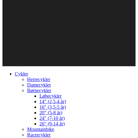
Cykler
Herrecykler
Damecykler
Børnecykler
Løbecykler
14″ (2,5-4 år)
16″ (3,5-5 år)
20″ (5-8 år)
24″ (7-10 år)
26″ (9-14 år)
Mountainbike
Racercykler