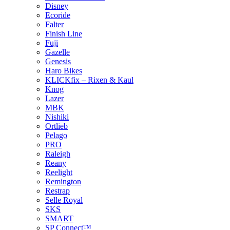
Disney
Ecoride
Falter
Finish Line
Fuji
Gazelle
Genesis
Haro Bikes
KLICKfix – Rixen & Kaul
Knog
Lazer
MBK
Nishiki
Ortlieb
Pelago
PRO
Raleigh
Reany
Reelight
Remington
Restrap
Selle Royal
SKS
SMART
SP Connect™