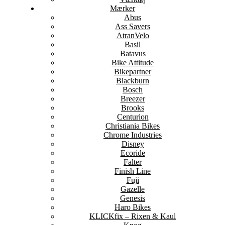
Mærker
Abus
Ass Savers
AtranVelo
Basil
Batavus
Bike Attitude
Bikepartner
Blackburn
Bosch
Breezer
Brooks
Centurion
Christiania Bikes
Chrome Industries
Disney
Ecoride
Falter
Finish Line
Fuji
Gazelle
Genesis
Haro Bikes
KLICKfix – Rixen & Kaul