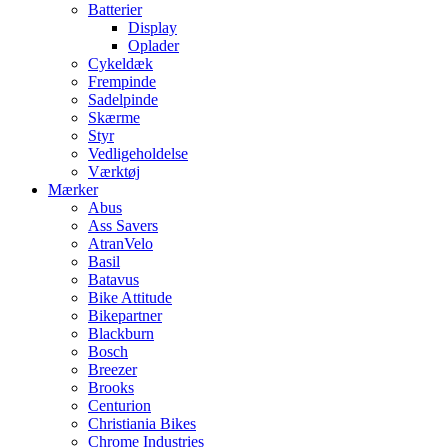
Batterier
Display
Oplader
Cykeldæk
Frempinde
Sadelpinde
Skærme
Styr
Vedligeholdelse
Værktøj
Mærker
Abus
Ass Savers
AtranVelo
Basil
Batavus
Bike Attitude
Bikepartner
Blackburn
Bosch
Breezer
Brooks
Centurion
Christiania Bikes
Chrome Industries