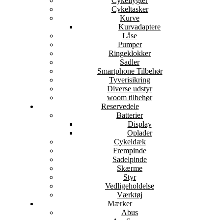
Cykellygter
Cykeltasker
Kurve
Kurvadaptere
Låse
Pumper
Ringeklokker
Sadler
Smartphone Tilbehør
Tyverisikring
Diverse udstyr
woom tilbehør
Reservedele
Batterier
Display
Oplader
Cykeldæk
Frempinde
Sadelpinde
Skærme
Styr
Vedligeholdelse
Værktøj
Mærker
Abus