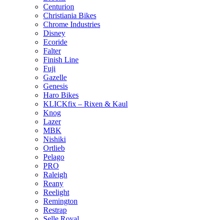
Centurion
Christiania Bikes
Chrome Industries
Disney
Ecoride
Falter
Finish Line
Fuji
Gazelle
Genesis
Haro Bikes
KLICKfix – Rixen & Kaul
Knog
Lazer
MBK
Nishiki
Ortlieb
Pelago
PRO
Raleigh
Reany
Reelight
Remington
Restrap
Selle Royal