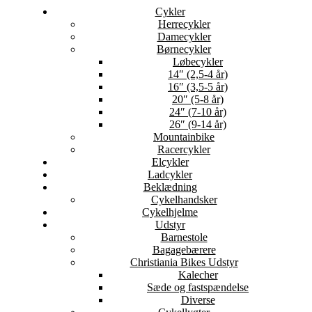
Cykler
Herrecykler
Damecykler
Børnecykler
Løbecykler
14″ (2,5-4 år)
16″ (3,5-5 år)
20″ (5-8 år)
24″ (7-10 år)
26″ (9-14 år)
Mountainbike
Racercykler
Elcykler
Ladcykler
Beklædning
Cykelhandsker
Cykelhjelme
Udstyr
Barnestole
Bagagebærere
Christiania Bikes Udstyr
Kalecher
Sæde og fastspændelse
Diverse