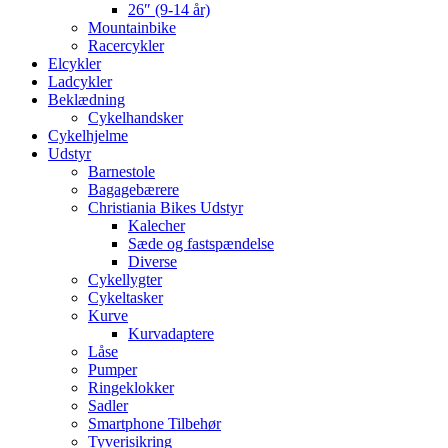
26″ (9-14 år)
Mountainbike
Racercykler
Elcykler
Ladcykler
Beklædning
Cykelhandsker
Cykelhjelme
Udstyr
Barnestole
Bagagebærere
Christiania Bikes Udstyr
Kalecher
Sæde og fastspændelse
Diverse
Cykellygter
Cykeltasker
Kurve
Kurvadaptere
Låse
Pumper
Ringeklokker
Sadler
Smartphone Tilbehør
Tyverisikring