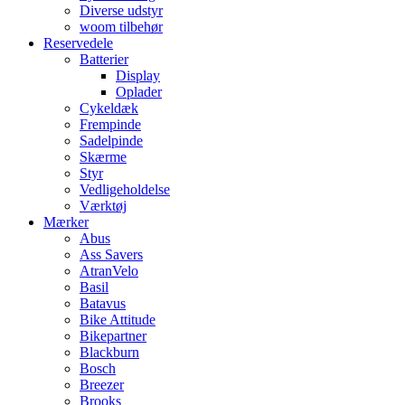
Diverse udstyr
woom tilbehør
Reservedele
Batterier
Display
Oplader
Cykeldæk
Frempinde
Sadelpinde
Skærme
Styr
Vedligeholdelse
Værktøj
Mærker
Abus
Ass Savers
AtranVelo
Basil
Batavus
Bike Attitude
Bikepartner
Blackburn
Bosch
Breezer
Brooks