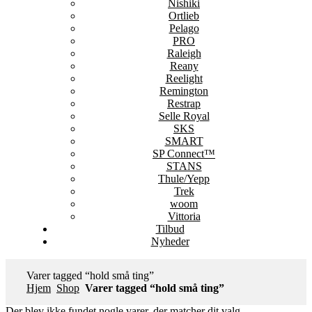
Nishiki
Ortlieb
Pelago
PRO
Raleigh
Reany
Reelight
Remington
Restrap
Selle Royal
SKS
SMART
SP Connect™
STANS
Thule/Yepp
Trek
woom
Vittoria
Tilbud
Nyheder
Varer tagged “hold små ting”
Hjem
Shop
Varer tagged “hold små ting”
Der blev ikke fundet nogle varer, der matcher dit valg.