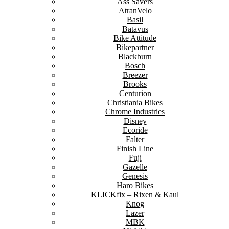
Ass Savers
AtranVelo
Basil
Batavus
Bike Attitude
Bikepartner
Blackburn
Bosch
Breezer
Brooks
Centurion
Christiania Bikes
Chrome Industries
Disney
Ecoride
Falter
Finish Line
Fuji
Gazelle
Genesis
Haro Bikes
KLICKfix – Rixen & Kaul
Knog
Lazer
MBK