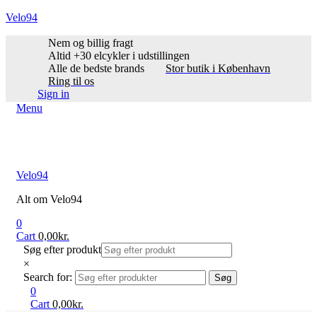
Velo94
Nem og billig fragt
Altid +30 elcykler i udstillingen
Alle de bedste brands
Stor butik i København
Ring til os
Sign in
Menu
Velo94
Alt om Velo94
0
Cart
0,00
kr.
Søg efter produkt
×
Search for:
Søg
0
Cart
0,00
kr.