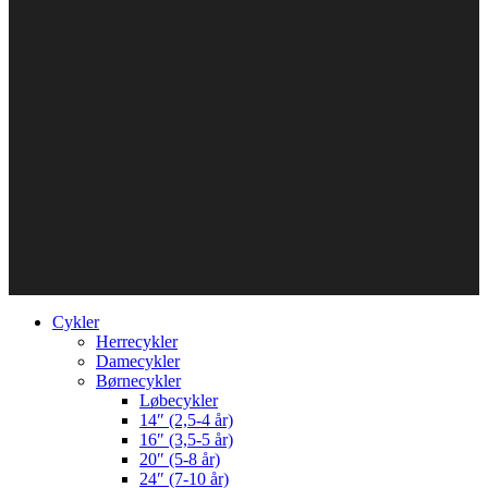
Cykler
Herrecykler
Damecykler
Børnecykler
Løbecykler
14″ (2,5-4 år)
16″ (3,5-5 år)
20″ (5-8 år)
24″ (7-10 år)