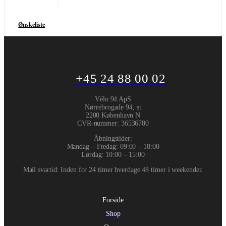
Ønskeliste
+45 24 88 00 02
Vélo 94 ApS
Nørrebrogade 94, st
2200 København N
CVR-nummer
:
36536780
Åbningstider:
Mandag – Fredag: 09:00 – 18:00
Lørdag: 10:00 – 15:00
Mail svartid: Inden for 24 timer hverdage 48 timer i weekender.
Forside
Shop