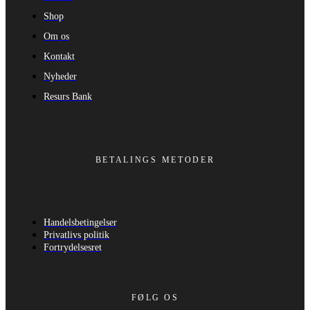
Shop
Om os
Kontakt
Nyheder
Resurs Bank
BETALINGS METODER
Handelsbetingelser
Privatlivs politik
Fortrydelsesret
FØLG OS