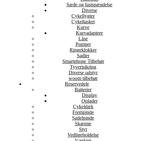
Sæde og fastspændelse
Diverse
Cykellygter
Cykeltasker
Kurve
Kurvadaptere
Låse
Pumper
Ringeklokker
Sadler
Smartphone Tilbehør
Tyverisikring
Diverse udstyr
woom tilbehør
Reservedele
Batterier
Display
Oplader
Cykeldæk
Frempinde
Sadelpinde
Skærme
Styr
Vedligeholdelse
Værktøj