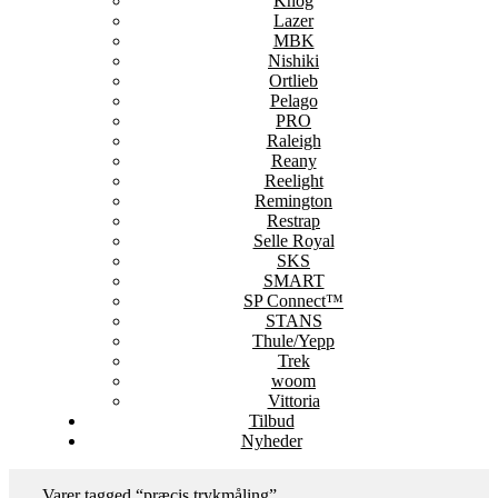
Knog
Lazer
MBK
Nishiki
Ortlieb
Pelago
PRO
Raleigh
Reany
Reelight
Remington
Restrap
Selle Royal
SKS
SMART
SP Connect™
STANS
Thule/Yepp
Trek
woom
Vittoria
Tilbud
Nyheder
Varer tagged “præcis trykmåling”