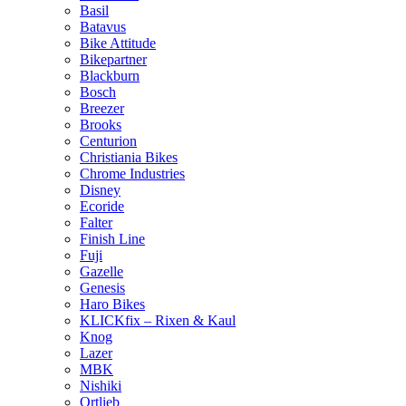
Basil
Batavus
Bike Attitude
Bikepartner
Blackburn
Bosch
Breezer
Brooks
Centurion
Christiania Bikes
Chrome Industries
Disney
Ecoride
Falter
Finish Line
Fuji
Gazelle
Genesis
Haro Bikes
KLICKfix – Rixen & Kaul
Knog
Lazer
MBK
Nishiki
Ortlieb