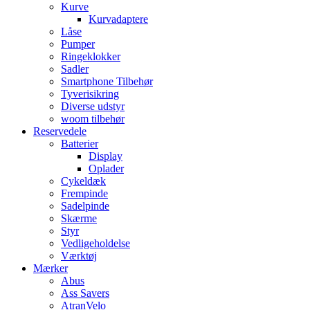
Kurve
Kurvadaptere
Låse
Pumper
Ringeklokker
Sadler
Smartphone Tilbehør
Tyverisikring
Diverse udstyr
woom tilbehør
Reservedele
Batterier
Display
Oplader
Cykeldæk
Frempinde
Sadelpinde
Skærme
Styr
Vedligeholdelse
Værktøj
Mærker
Abus
Ass Savers
AtranVelo