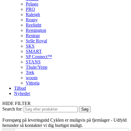
Pelago
PRO
Raleigh
Reany
Reelight
Remington
Restrap
Selle Royal
SKS
SMART
SP Connect™
STANS
Thule/Yepp
Trek
woom
Vittoria
Tilbud
Nyheder
HIDE FILTER
Search for:
Søg
Forespørg på leveringstid
Cyklen er muligvis på fjernlager - Udfyld
herunder så kontakter vi dig hurtigst muligt.