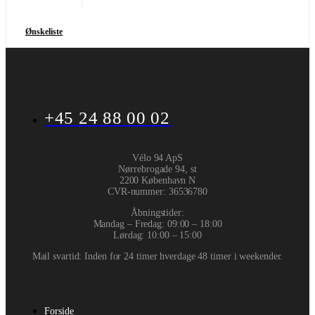
Ønskeliste
+45 24 88 00 02
Vélo 94 ApS
Nørrebrogade 94, st
2200 København N
CVR-nummer
:
36536780
Åbningstider:
Mandag – Fredag: 09:00 – 18:00
Lørdag: 10:00 – 15:00
Mail svartid: Inden for 24 timer hverdage 48 timer i weekender.
Forside