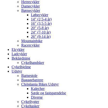
Herrecykler
Damecykler
Børnecykler
Løbecykler
14″ (2,5-4 år)
16″ (3,5-5 år)
20″ (5-8 år)
24″ (7-10 år)
26″ (9-14 år)
Mountainbike
Racercykler
Elcykler
Ladcykler
Beklædning
Cykelhandsker
Cykelhjelme
Udstyr
Barnestole
Bagagebærere
Christiania Bikes Udstyr
Kalecher
Sæde og fastspændelse
Diverse
Cykellygter
Cykeltasker