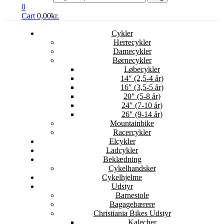
0
Cart
0,00
kr.
Cykler
Herrecykler
Damecykler
Børnecykler
Løbecykler
14″ (2,5-4 år)
16″ (3,5-5 år)
20″ (5-8 år)
24″ (7-10 år)
26″ (9-14 år)
Mountainbike
Racercykler
Elcykler
Ladcykler
Beklædning
Cykelhandsker
Cykelhjelme
Udstyr
Barnestole
Bagagebærere
Christiania Bikes Udstyr
Kalecher