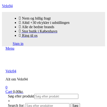
Velo94
Nem og billig fragt
Altid +30 elcykler i udstillingen
Alle de bedste brands
Stor butik i København
Ring til os
Sign in
Menu
Velo94
Alt om Velo94
0
Cart
0,00
kr.
Søg efter produkt
×
Search for:
Søg