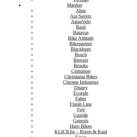
Mærker
Abus
Ass Savers
AtranVelo
Basil
Batavus
Bike Attitude
Bikepartner
Blackburn
Bosch
Breezer
Brooks
Centurion
Christiania Bikes
Chrome Industries
Disney
Ecoride
Falter
Finish Line
Fuji
Gazelle
Genesis
Haro Bikes
KLICKfix – Rixen & Kaul