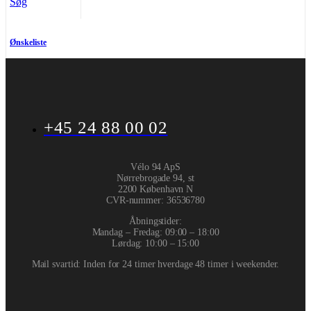
Søg
Ønskeliste
+45 24 88 00 02
Vélo 94 ApS
Nørrebrogade 94, st
2200 København N
CVR-nummer
:
36536780
Åbningstider:
Mandag – Fredag: 09:00 – 18:00
Lørdag: 10:00 – 15:00
Mail svartid: Inden for 24 timer hverdage 48 timer i weekender.