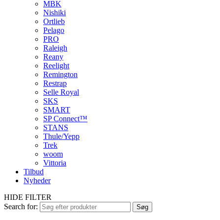
MBK
Nishiki
Ortlieb
Pelago
PRO
Raleigh
Reany
Reelight
Remington
Restrap
Selle Royal
SKS
SMART
SP Connect™
STANS
Thule/Yepp
Trek
woom
Vittoria
Tilbud
Nyheder
HIDE FILTER
Search for:
Søg