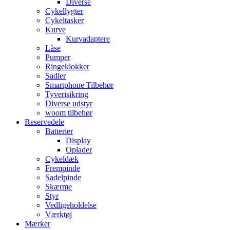
Diverse
Cykellygter
Cykeltasker
Kurve
Kurvadaptere
Låse
Pumper
Ringeklokker
Sadler
Smartphone Tilbehør
Tyverisikring
Diverse udstyr
woom tilbehør
Reservedele
Batterier
Display
Oplader
Cykeldæk
Frempinde
Sadelpinde
Skærme
Styr
Vedligeholdelse
Værktøj
Mærker