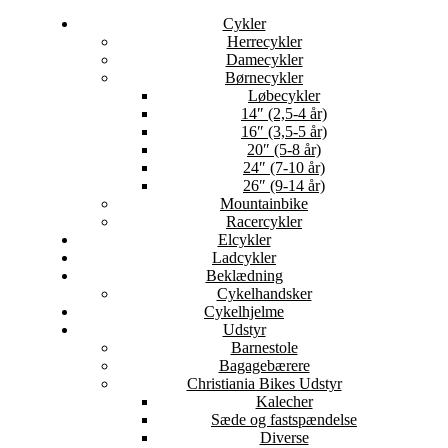
Cykler
Herrecykler
Damecykler
Børnecykler
Løbecykler
14″ (2,5-4 år)
16″ (3,5-5 år)
20″ (5-8 år)
24″ (7-10 år)
26″ (9-14 år)
Mountainbike
Racercykler
Elcykler
Ladcykler
Beklædning
Cykelhandsker
Cykelhjelme
Udstyr
Barnestole
Bagagebærere
Christiania Bikes Udstyr
Kalecher
Sæde og fastspændelse
Diverse