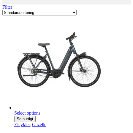
Filter
Select options
Se hurtigt
Elcykler
,
Gazelle