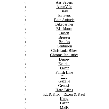
Ass Savers
AtranVelo
Basil
Batavus
Bike Attitude
Bikepartner
Blackburn
Bosch
Breezer
Brooks
Centurion
Christiania Bikes
Chrome Industries
Disney
Ecoride
Falter
Finish Line
Fuji
Gazelle
Genesis
Haro Bikes
KLICKfix – Rixen & Kaul
Knog
Lazer
MBK