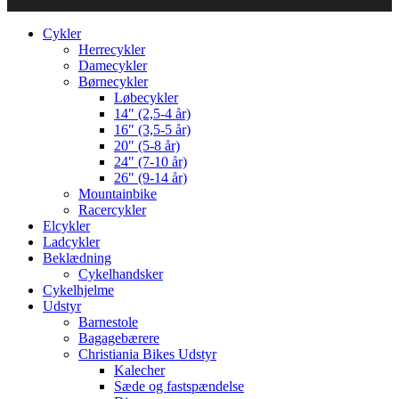
Cykler
Herrecykler
Damecykler
Børnecykler
Løbecykler
14″ (2,5-4 år)
16″ (3,5-5 år)
20″ (5-8 år)
24″ (7-10 år)
26″ (9-14 år)
Mountainbike
Racercykler
Elcykler
Ladcykler
Beklædning
Cykelhandsker
Cykelhjelme
Udstyr
Barnestole
Bagagebærere
Christiania Bikes Udstyr
Kalecher
Sæde og fastspændelse