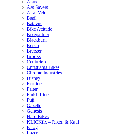
Abus
Ass Savers
AtranVelo
Basil
Batavus
Bike Attitude
Bikepartner
Blackburn
Bosch
Breezer
Brooks
Centurion
Christiania Bikes
Chrome Industries
Disney
Ecoride
Falter
Finish Line
Fuji
Gazelle
Genesis
Haro Bikes
KLICKfix – Rixen & Kaul
Knog
Lazer