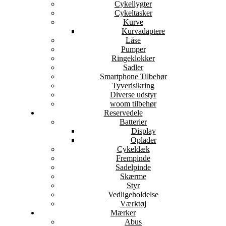
Cykellygter
Cykeltasker
Kurve
Kurvadaptere
Låse
Pumper
Ringeklokker
Sadler
Smartphone Tilbehør
Tyverisikring
Diverse udstyr
woom tilbehør
Reservedele
Batterier
Display
Oplader
Cykeldæk
Frempinde
Sadelpinde
Skærme
Styr
Vedligeholdelse
Værktøj
Mærker
Abus