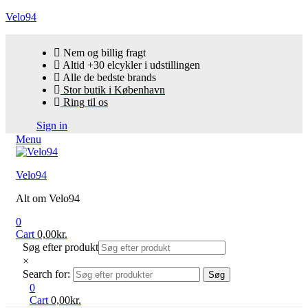
Velo94
Nem og billig fragt
Altid +30 elcykler i udstillingen
Alle de bedste brands
Stor butik i København
Ring til os
Sign in
Menu
Velo94
Alt om Velo94
0
Cart
0,00
kr.
Søg efter produkt
×
Search for:
Søg
0
Cart
0,00
kr.