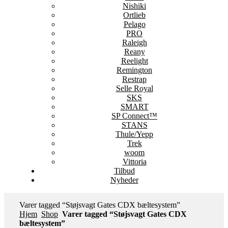
Nishiki
Ortlieb
Pelago
PRO
Raleigh
Reany
Reelight
Remington
Restrap
Selle Royal
SKS
SMART
SP Connect™
STANS
Thule/Yepp
Trek
woom
Vittoria
Tilbud
Nyheder
Varer tagged “Støjsvagt Gates CDX bæltesystem”
Hjem
Shop
Varer tagged “Støjsvagt Gates CDX
bæltesystem”