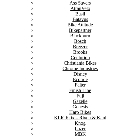
Ass Savers
AtranVelo
Basil
Batavus
Bike Attitude
Bikepartner
Blackburn
Bosch
Breezer
Brooks
Centurion
Christiania Bikes
Chrome Industries
Disney
Ecoride
Falter
Finish Line
Fuji
Gazelle
Genesis
Haro Bikes
KLICKfix – Rixen & Kaul
Knog
Lazer
MBK