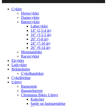
Cykler
Herrecykler
Damecykler
Børnecykler
Løbecykler
14″ (2,5-4 år)
16″ (3,5-5 år)
20″ (5-8 år)
24″ (7-10 år)
26″ (9-14 år)
Mountainbike
Racercykler
Elcykler
Ladcykler
Beklædning
Cykelhandsker
Cykelhjelme
Udstyr
Barnestole
Bagagebærere
Christiania Bikes Udstyr
Kalecher
Sæde og fastspændelse