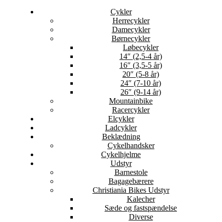
Cykler
Herrecykler
Damecykler
Børnecykler
Løbecykler
14″ (2,5-4 år)
16″ (3,5-5 år)
20″ (5-8 år)
24″ (7-10 år)
26″ (9-14 år)
Mountainbike
Racercykler
Elcykler
Ladcykler
Beklædning
Cykelhandsker
Cykelhjelme
Udstyr
Barnestole
Bagagebærere
Christiania Bikes Udstyr
Kalecher
Sæde og fastspændelse
Diverse