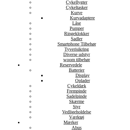
Cykellygter
Cykeltasker
Kurve
Kurvadaptere
Låse
Pumper
Ringeklokker
Sadler
Smartphone Tilbehør
Tyverisikring
Diverse udstyr
woom tilbehør
Reservedele
Batterier
Display
Oplader
Cykeldæk
Frempinde
Sadelpinde
Skærme
Styr
Vedligeholdelse
Værktøj
Mærker
Abus