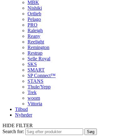
MBK
Nishiki
Ortlieb
Pelago
PRO
Raleigh
Reany
Reelight
Remington
Restrap
Selle Royal
SKS
SMART
SP Connect™
STANS
Thule/Yepp
Trek
woom
Vittoria
Tilbud
Nyheder
HIDE FILTER
Search for:
Søg