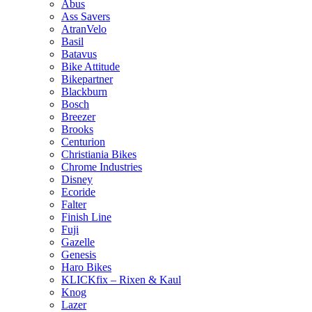
Abus
Ass Savers
AtranVelo
Basil
Batavus
Bike Attitude
Bikepartner
Blackburn
Bosch
Breezer
Brooks
Centurion
Christiania Bikes
Chrome Industries
Disney
Ecoride
Falter
Finish Line
Fuji
Gazelle
Genesis
Haro Bikes
KLICKfix – Rixen & Kaul
Knog
Lazer