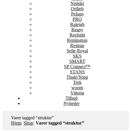
Nishiki
Ortlieb
Pelago
PRO
Raleigh
Reany
Reelight
Remington
Restrap
Selle Royal
SKS
SMART
SP Connect™
STANS
Thule/Yepp
Trek
woom
Vittoria
Tilbud
Nyheder
Varer tagged “struktur”
Hjem
Shop
Varer tagged “struktur”