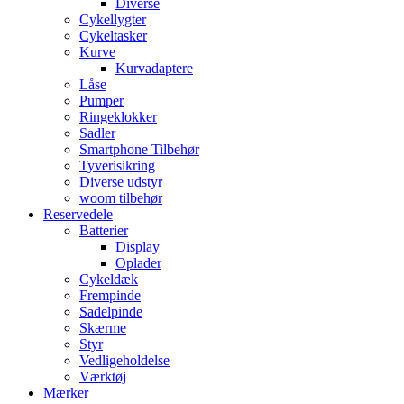
Diverse
Cykellygter
Cykeltasker
Kurve
Kurvadaptere
Låse
Pumper
Ringeklokker
Sadler
Smartphone Tilbehør
Tyverisikring
Diverse udstyr
woom tilbehør
Reservedele
Batterier
Display
Oplader
Cykeldæk
Frempinde
Sadelpinde
Skærme
Styr
Vedligeholdelse
Værktøj
Mærker