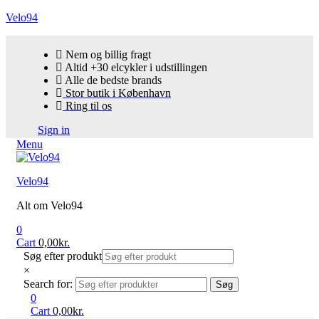
Velo94
Nem og billig fragt
Altid +30 elcykler i udstillingen
Alle de bedste brands
Stor butik i København
Ring til os
Sign in
Menu
Velo94
Alt om Velo94
0
Cart
0,00
kr.
Søg efter produkt
×
Search for:
Søg
0
Cart
0,00
kr.