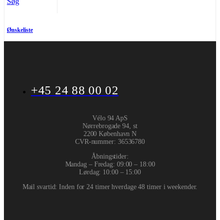
Søg
Ønskeliste
+45 24 88 00 02
Vélo 94 ApS
Nørrebrogade 94, st
2200 København N
CVR-nummer
:
36536780
Åbningstider:
Mandag – Fredag: 09:00 – 18:00
Lørdag: 10:00 – 15:00
Mail svartid: Inden for 24 timer hverdage 48 timer i weekender.