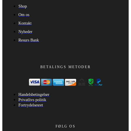
Shop
Om os
Kontakt
Nyheder
Resurs Bank
BETALINGS METODER
Handelsbetingelser
Privatlivs politik
Fortrydelsesret
FØLG OS