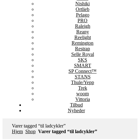
Nishiki
Ortlieb
Pelago
PRO
Raleigh
Reany
Reelight
Remington
Restrap
Selle Royal
SKS
SMART
SP Connect™
STANS
Thule/Yepp
Trek
woom
Vittoria
Tilbud
Nyheder
Varer tagged “til ladcykler”
Hjem
Shop
Varer tagged “til ladcykler”