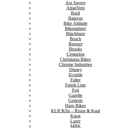
Ass Savers
AtranVelo
Basil
Batavus
Bike Attitude
Bikepartner
Blackburn
Bosch
Breezer
Brooks
Centurion
Christiania Bikes
Chrome Industries
Disney
Ecoride
Falter
Finish Line
Fuji
Gazelle
Genesis
Haro Bikes
KLICKfix – Rixen & Kaul
Knog
Lazer
MBK