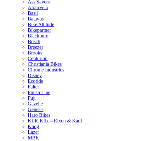
Ass Savers
AtranVelo
Basil
Batavus
Bike Attitude
Bikepartner
Blackburn
Bosch
Breezer
Brooks
Centurion
Christiania Bikes
Chrome Industries
Disney
Ecoride
Falter
Finish Line
Fuji
Gazelle
Genesis
Haro Bikes
KLICKfix – Rixen & Kaul
Knog
Lazer
MBK