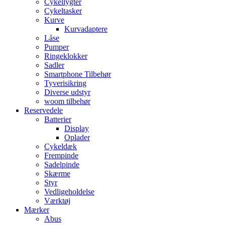
Cykellygter
Cykeltasker
Kurve
Kurvadaptere
Låse
Pumper
Ringeklokker
Sadler
Smartphone Tilbehør
Tyverisikring
Diverse udstyr
woom tilbehør
Reservedele
Batterier
Display
Oplader
Cykeldæk
Frempinde
Sadelpinde
Skærme
Styr
Vedligeholdelse
Værktøj
Mærker
Abus