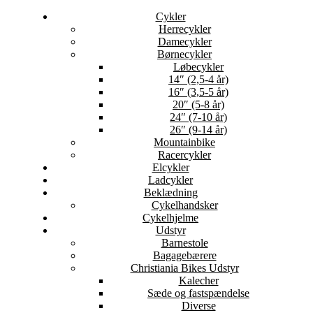
Cykler
Herrecykler
Damecykler
Børnecykler
Løbecykler
14″ (2,5-4 år)
16″ (3,5-5 år)
20″ (5-8 år)
24″ (7-10 år)
26″ (9-14 år)
Mountainbike
Racercykler
Elcykler
Ladcykler
Beklædning
Cykelhandsker
Cykelhjelme
Udstyr
Barnestole
Bagagebærere
Christiania Bikes Udstyr
Kalecher
Sæde og fastspændelse
Diverse