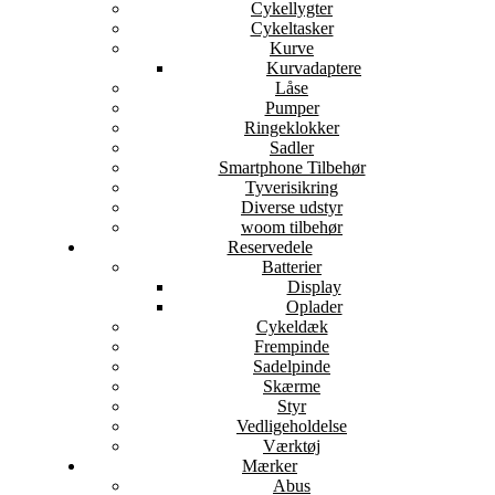
Cykellygter
Cykeltasker
Kurve
Kurvadaptere
Låse
Pumper
Ringeklokker
Sadler
Smartphone Tilbehør
Tyverisikring
Diverse udstyr
woom tilbehør
Reservedele
Batterier
Display
Oplader
Cykeldæk
Frempinde
Sadelpinde
Skærme
Styr
Vedligeholdelse
Værktøj
Mærker
Abus