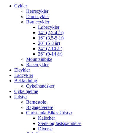
Cykler
Herrecykler
Damecykler
Børnecykler
Løbecykler
14″ (2,5-4 år)
16″ (3,5-5 år)
20″ (5-8 år)
24″ (7-10 år)
26″ (9-14 år)
Mountainbike
Racercykler
Elcykler
Ladcykler
Beklædning
Cykelhandsker
Cykelhjelme
Udstyr
Barnestole
Bagagebærere
Christiania Bikes Udstyr
Kalecher
Sæde og fastspændelse
Diverse