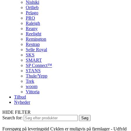
Nishiki
Ortlieb
Pelago
PRO
Raleigh
Reany
Reelight
Remington
Restrap
Selle Royal
SKS
SMART
SP Connect™
STANS
Thule/Yepp
Trek
woom
Vittoria
Tilbud
Nyheder
HIDE FILTER
Search for:
Søg
Forespørg på leveringstid
Cyklen er muligvis på fjernlager - Udfyld