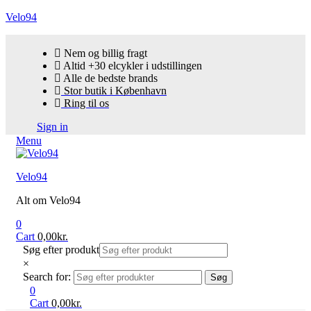
Velo94
Nem og billig fragt
Altid +30 elcykler i udstillingen
Alle de bedste brands
Stor butik i København
Ring til os
Sign in
Menu
Velo94
Alt om Velo94
0
Cart
0,00
kr.
Søg efter produkt
×
Search for:
Søg
0
Cart
0,00
kr.