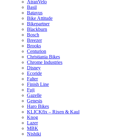
AtranVelo
Basil
Batavus
Bike Attitude
Bikepartner
Blackburn
Bosch
Breezer
Brooks
Centurion
Christiania Bikes
Chrome Industries
Disney
Ecoride
Falter
Finish Line
Fuji
Gazelle
Genesis
Haro Bikes
KLICKfix – Rixen & Kaul
Knog
Lazer
MBK
Nishiki