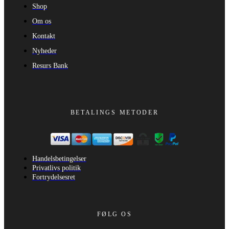
Shop
Om os
Kontakt
Nyheder
Resurs Bank
BETALINGS METODER
Handelsbetingelser
Privatlivs politik
Fortrydelsesret
FØLG OS