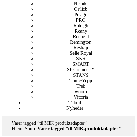
Nishiki
Ortlieb
Pelago
PRO
Raleigh
Reany
Reelight
Remington
Restrap
Selle Royal
SKS
SMART
SP Connect™
STANS
Thule/Yepp
Trek
woom
Vittoria
Tilbud
Nyheder
Varer tagged “til MIK-produktadapter”
Hjem
Shop
Varer tagged “til MIK-produktadapter”