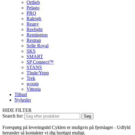
Ortlieb
Pelago
PRO
Raleigh
Reany
Reelight
Remington
Restrap
Selle Royal
SKS
SMART
SP Connect™
STANS
Thule/Yepp
Trek
woom
Vittoria
Tilbud
Nyheder
HIDE FILTER
Search for:
Søg
Forespørg på leveringstid
Cyklen er muligvis på fjernlager - Udfyld
herunder så kontakter vi dig hurtigst muligt.