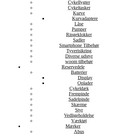
Cykellygter
Cykeltasker
Kurve
Kurvadaptere
Låse
Pumper
Ringeklokker
Sadler
Smartphone Tilbehør
Tyverisikring
Diverse udstyr
woom tilbehør
Reservedele
Batterier
Display
Oplader
Cykeldæk
Frempinde
Sadelpinde
Skærme
Styr
Vedligeholdelse
Værktøj
Mærker
Abus