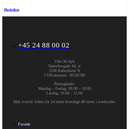
Ønskeliste
+45 24 88 00 02
Vélo 94 ApS
Nørrebrogade 94, st
2200 København N
CVR-nummer
:
36536780
Åbningstider:
Mandag – Fredag: 09:00 – 18:00
Lørdag: 10:00 – 15:00
Mail svartid: Inden for 24 timer hverdage 48 timer i weekender.
Forside