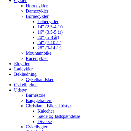
Cykler
Herrecykler
Damecykler
Børnecykler
Løbecykler
14″ (2,5-4 år)
16″ (3,5-5 år)
20″ (5-8 år)
24″ (7-10 år)
26″ (9-14 år)
Mountainbike
Racercykler
Elcykler
Ladcykler
Beklædning
Cykelhandsker
Cykelhjelme
Udstyr
Barnestole
Bagagebærere
Christiania Bikes Udstyr
Kalecher
Sæde og fastspændelse
Diverse
Cykellygter