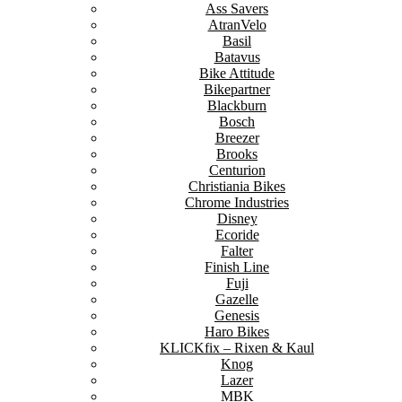
Ass Savers
AtranVelo
Basil
Batavus
Bike Attitude
Bikepartner
Blackburn
Bosch
Breezer
Brooks
Centurion
Christiania Bikes
Chrome Industries
Disney
Ecoride
Falter
Finish Line
Fuji
Gazelle
Genesis
Haro Bikes
KLICKfix – Rixen & Kaul
Knog
Lazer
MBK