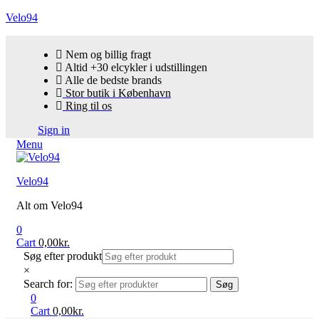
Velo94
Nem og billig fragt
Altid +30 elcykler i udstillingen
Alle de bedste brands
Stor butik i København
Ring til os
Sign in
Menu
Velo94
Alt om Velo94
0
Cart
0,00
kr.
Søg efter produkt
×
Search for:
Søg
0
Cart
0,00
kr.