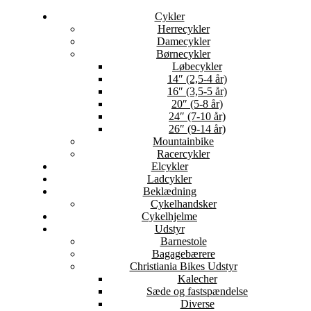
Cykler
Herrecykler
Damecykler
Børnecykler
Løbecykler
14″ (2,5-4 år)
16″ (3,5-5 år)
20″ (5-8 år)
24″ (7-10 år)
26″ (9-14 år)
Mountainbike
Racercykler
Elcykler
Ladcykler
Beklædning
Cykelhandsker
Cykelhjelme
Udstyr
Barnestole
Bagagebærere
Christiania Bikes Udstyr
Kalecher
Sæde og fastspændelse
Diverse