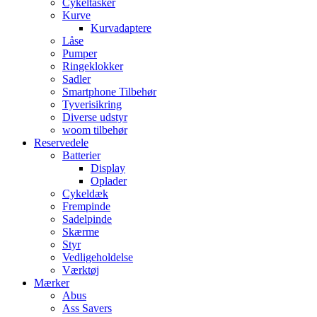
Cykeltasker
Kurve
Kurvadaptere
Låse
Pumper
Ringeklokker
Sadler
Smartphone Tilbehør
Tyverisikring
Diverse udstyr
woom tilbehør
Reservedele
Batterier
Display
Oplader
Cykeldæk
Frempinde
Sadelpinde
Skærme
Styr
Vedligeholdelse
Værktøj
Mærker
Abus
Ass Savers