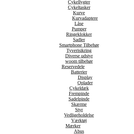
Cykellygter
Cykeltasker
Kurve
Kurvadaptere
Låse
Pumper
Ringeklokker
Sadler
Smartphone Tilbehør
Tyverisikring
Diverse udstyr
woom tilbehør
Reservedele
Batterier
Display
Oplader
Cykeldæk
Frempinde
Sadelpinde
Skærme
Styr
Vedligeholdelse
Værktøj
Mærker
Abus