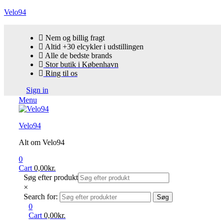
Velo94
Nem og billig fragt
Altid +30 elcykler i udstillingen
Alle de bedste brands
Stor butik i København
Ring til os
Sign in
Menu
Velo94
Alt om Velo94
0
Cart
0,00
kr.
Søg efter produkt
×
Search for:
Søg
0
Cart
0,00
kr.