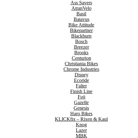
Ass Savers
AtranVelo
Basil
Batavus
Bike Attitude
Bikepartner
Blackburn
Bosch
Breezer
Brooks
Centurion
Christiania Bikes
Chrome Industries
Disney
Ecoride
Falter
Finish Line
Fuji
Gazelle
Genesis
Haro Bikes
KLICKfix – Rixen & Kaul
Knog
Lazer
MBK