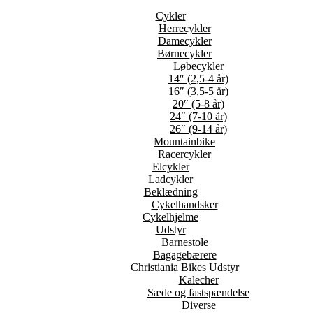
Cykler
Herrecykler
Damecykler
Børnecykler
Løbecykler
14″ (2,5-4 år)
16″ (3,5-5 år)
20″ (5-8 år)
24″ (7-10 år)
26″ (9-14 år)
Mountainbike
Racercykler
Elcykler
Ladcykler
Beklædning
Cykelhandsker
Cykelhjelme
Udstyr
Barnestole
Bagagebærere
Christiania Bikes Udstyr
Kalecher
Sæde og fastspændelse
Diverse