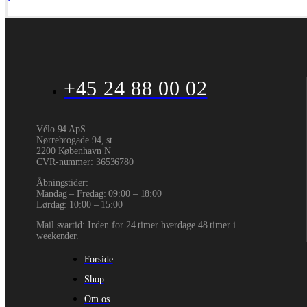
+45 24 88 00 02
Vélo 94 ApS
Nørrebrogade 94, st
2200 København N
CVR-nummer
:
36536780
Åbningstider:
Mandag – Fredag: 09:00 – 18:00
Lørdag: 10:00 – 15:00
Mail svartid: Inden for 24 timer hverdage 48 timer i
weekender.
Forside
Shop
Om os