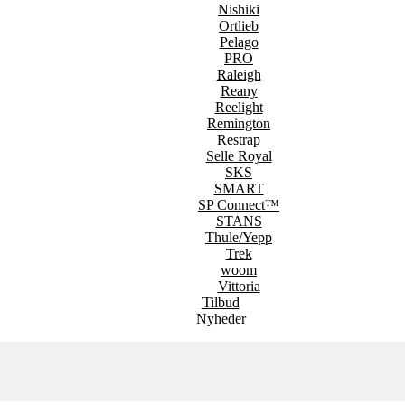
Nishiki
Ortlieb
Pelago
PRO
Raleigh
Reany
Reelight
Remington
Restrap
Selle Royal
SKS
SMART
SP Connect™
STANS
Thule/Yepp
Trek
woom
Vittoria
Tilbud
Nyheder