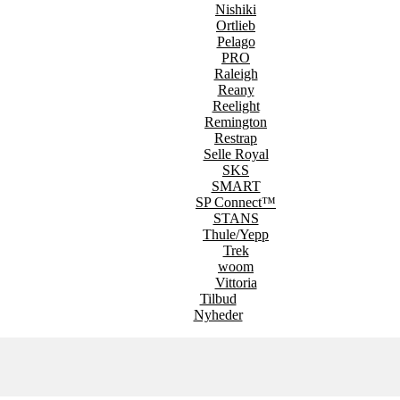
Nishiki
Ortlieb
Pelago
PRO
Raleigh
Reany
Reelight
Remington
Restrap
Selle Royal
SKS
SMART
SP Connect™
STANS
Thule/Yepp
Trek
woom
Vittoria
Tilbud
Nyheder