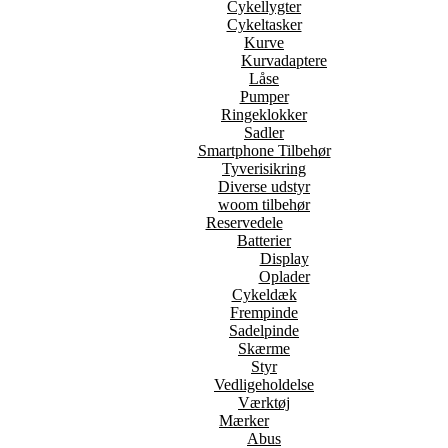
Cykellygter
Cykeltasker
Kurve
Kurvadaptere
Låse
Pumper
Ringeklokker
Sadler
Smartphone Tilbehør
Tyverisikring
Diverse udstyr
woom tilbehør
Reservedele
Batterier
Display
Oplader
Cykeldæk
Frempinde
Sadelpinde
Skærme
Styr
Vedligeholdelse
Værktøj
Mærker
Abus