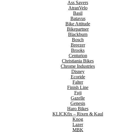
Ass Savers
AtranVelo
Basil
Batavus
Bike Attitude
Bikepartner
Blackburn
Bosch
Breezer
Brooks
Centurion
Christiania Bikes
Chrome Industries
Disney
Ecoride
Falter
Finish Line
Fuji
Gazelle
Genesis
Haro Bikes
KLICKfix – Rixen & Kaul
Knog
Lazer
MBK