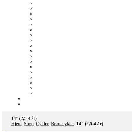
14" (2,5-4 år)
Hjem
Shop
Cykler
Børnecykler
14" (2,5-4 år)