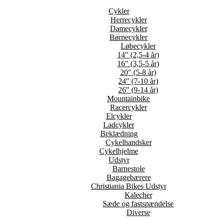
Cykler
Herrecykler
Damecykler
Børnecykler
Løbecykler
14″ (2,5-4 år)
16″ (3,5-5 år)
20″ (5-8 år)
24″ (7-10 år)
26″ (9-14 år)
Mountainbike
Racercykler
Elcykler
Ladcykler
Beklædning
Cykelhandsker
Cykelhjelme
Udstyr
Barnestole
Bagagebærere
Christiania Bikes Udstyr
Kalecher
Sæde og fastspændelse
Diverse