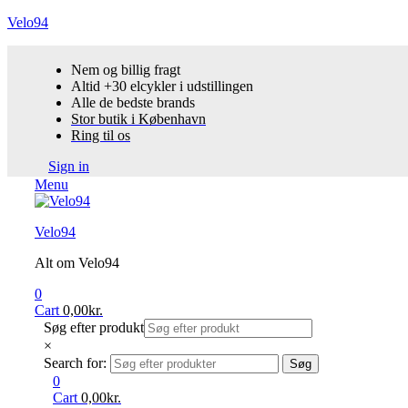
Velo94
Nem og billig fragt
Altid +30 elcykler i udstillingen
Alle de bedste brands
Stor butik i København
Ring til os
Sign in
Menu
Velo94
Alt om Velo94
0
Cart
0,00
kr.
Søg efter produkt
×
Search for:
Søg
0
Cart
0,00
kr.