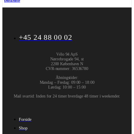
Ønskeliste
+45 24 88 00 02
Vélo 94 ApS
Nørrebrogade 94, st
2200 København N
CVR-nummer
:
36536780
Åbningstider:
Mandag – Fredag: 09:00 – 18:00
Lørdag: 10:00 – 15:00
Mail svartid: Inden for 24 timer hverdage 48 timer i weekender.
Forside
Shop