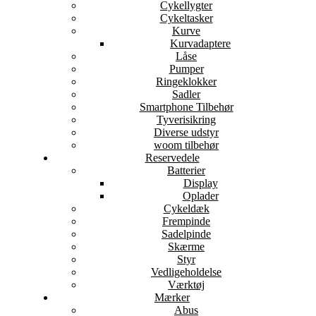
Cykellygter
Cykeltasker
Kurve
Kurvadaptere
Låse
Pumper
Ringeklokker
Sadler
Smartphone Tilbehør
Tyverisikring
Diverse udstyr
woom tilbehør
Reservedele
Batterier
Display
Oplader
Cykeldæk
Frempinde
Sadelpinde
Skærme
Styr
Vedligeholdelse
Værktøj
Mærker
Abus