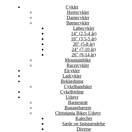
Cykler
Herrecykler
Damecykler
Børnecykler
Løbecykler
14″ (2,5-4 år)
16″ (3,5-5 år)
20″ (5-8 år)
24″ (7-10 år)
26″ (9-14 år)
Mountainbike
Racercykler
Elcykler
Ladcykler
Beklædning
Cykelhandsker
Cykelhjelme
Udstyr
Barnestole
Bagagebærere
Christiania Bikes Udstyr
Kalecher
Sæde og fastspændelse
Diverse