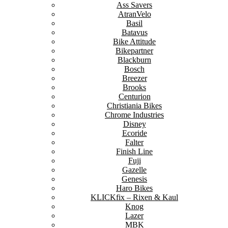
Ass Savers
AtranVelo
Basil
Batavus
Bike Attitude
Bikepartner
Blackburn
Bosch
Breezer
Brooks
Centurion
Christiania Bikes
Chrome Industries
Disney
Ecoride
Falter
Finish Line
Fuji
Gazelle
Genesis
Haro Bikes
KLICKfix – Rixen & Kaul
Knog
Lazer
MBK