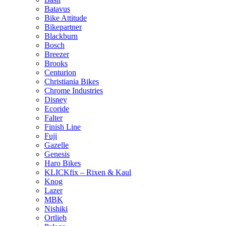
Batavus
Bike Attitude
Bikepartner
Blackburn
Bosch
Breezer
Brooks
Centurion
Christiania Bikes
Chrome Industries
Disney
Ecoride
Falter
Finish Line
Fuji
Gazelle
Genesis
Haro Bikes
KLICKfix – Rixen & Kaul
Knog
Lazer
MBK
Nishiki
Ortlieb