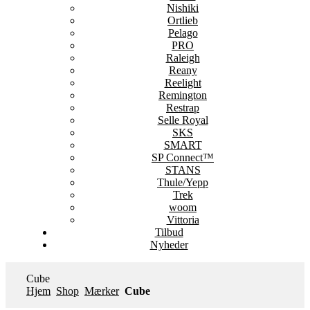
Nishiki
Ortlieb
Pelago
PRO
Raleigh
Reany
Reelight
Remington
Restrap
Selle Royal
SKS
SMART
SP Connect™
STANS
Thule/Yepp
Trek
woom
Vittoria
Tilbud
Nyheder
Cube
Hjem
Shop
Mærker
Cube