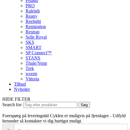
Pelago
PRO
Raleigh
Reany
Reelight
Remington
Restrap
Selle Royal
SKS
SMART
SP Connect™
STANS
Thule/Yepp
Trek
woom
Vittoria
Tilbud
Nyheder
HIDE FILTER
Search for:
Søg
Forespørg på leveringstid
Cyklen er muligvis på fjernlager - Udfyld
herunder så kontakter vi dig hurtigst muligt.