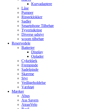
Kurvadaptere
Låse
Pumper
Ringeklokker
Sadler
Smartphone Tilbehør
Tyverisikring
Diverse udstyr
woom tilbehør
Reservedele
Batterier
Display
Oplader
Cykeldæk
Frempinde
Sadelpinde
Skærme
Styr
Vedligeholdelse
Værktøj
Mærker
Abus
Ass Savers
AtranVelo
Basil