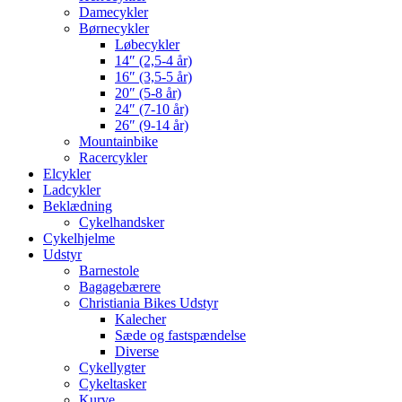
Damecykler
Børnecykler
Løbecykler
14″ (2,5-4 år)
16″ (3,5-5 år)
20″ (5-8 år)
24″ (7-10 år)
26″ (9-14 år)
Mountainbike
Racercykler
Elcykler
Ladcykler
Beklædning
Cykelhandsker
Cykelhjelme
Udstyr
Barnestole
Bagagebærere
Christiania Bikes Udstyr
Kalecher
Sæde og fastspændelse
Diverse
Cykellygter
Cykeltasker
Kurve