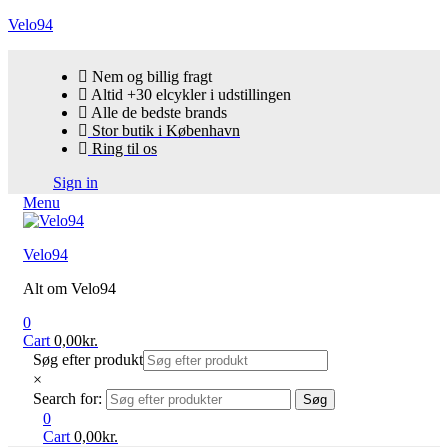
Velo94
Nem og billig fragt
Altid +30 elcykler i udstillingen
Alle de bedste brands
Stor butik i København
Ring til os
Sign in
Menu
Velo94
Alt om Velo94
0
Cart
0,00
kr.
Søg efter produkt
×
Search for:
Søg
0
Cart
0,00
kr.