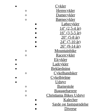
Cykler
Herrecykler
Damecykler
Børnecykler
Løbecykler
14″ (2,5-4 år)
16″ (3,5-5 år)
20″ (5-8 år)
24″ (7-10 år)
26″ (9-14 år)
Mountainbike
Racercykler
Elcykler
Ladcykler
Beklædning
Cykelhandsker
Cykelhjelme
Udstyr
Barnestole
Bagagebærere
Christiania Bikes Udstyr
Kalecher
Sæde og fastspændelse
Diverse