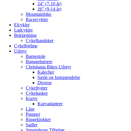
24″ (7-10 år)
26″ (9-14 år)
Mountainbike
Racercykler
Elcykler
Ladcykler
Beklædning
Cykelhandsker
Cykelhjelme
Udstyr
Barnestole
Bagagebærere
Christiania Bikes Udstyr
Kalecher
Sæde og fastspændelse
Diverse
Cykellygter
Cykeltasker
Kurve
Kurvadaptere
Låse
Pumper
Ringeklokker
Sadler
Smartphone Tilbehør