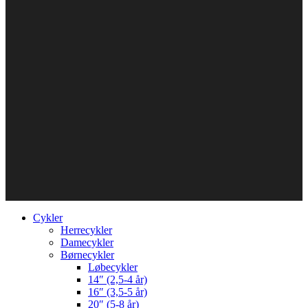
Cykler
Herrecykler
Damecykler
Børnecykler
Løbecykler
14″ (2,5-4 år)
16″ (3,5-5 år)
20″ (5-8 år)