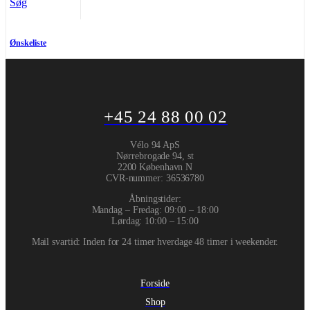
Søg
Ønskeliste
+45 24 88 00 02
Vélo 94 ApS
Nørrebrogade 94, st
2200 København N
CVR-nummer
:
36536780
Åbningstider:
Mandag – Fredag: 09:00 – 18:00
Lørdag: 10:00 – 15:00
Mail svartid: Inden for 24 timer hverdage 48 timer i weekender.
Forside
Shop