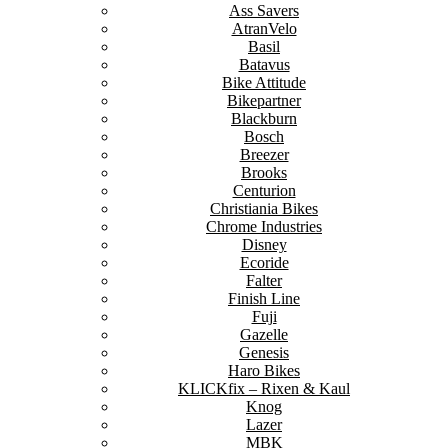
Ass Savers
AtranVelo
Basil
Batavus
Bike Attitude
Bikepartner
Blackburn
Bosch
Breezer
Brooks
Centurion
Christiania Bikes
Chrome Industries
Disney
Ecoride
Falter
Finish Line
Fuji
Gazelle
Genesis
Haro Bikes
KLICKfix – Rixen & Kaul
Knog
Lazer
MBK