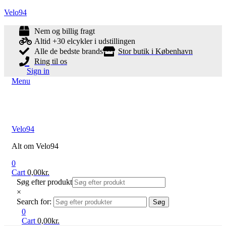
Velo94
Nem og billig fragt
Altid +30 elcykler i udstillingen
Alle de bedste brands
Stor butik i København
Ring til os
Sign in
Menu
Velo94
Alt om Velo94
0
Cart
0,00
kr.
Søg efter produkt
×
Search for:
Søg
0
Cart
0,00
kr.