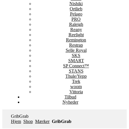
Nishiki
Ortlieb
Pelago
PRO
Raleigh
Reany
Reelight
Remington
Restrap
Selle Royal
SKS
SMART
SP Connect™
STANS
Thule/Yepp
Trek
woom
Vittoria
Tilbud
Nyheder
GribGrab
Hjem
Shop
Mærker
GribGrab