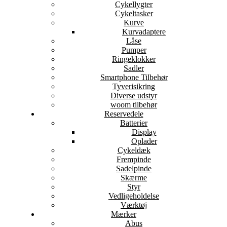
Cykellygter
Cykeltasker
Kurve
Kurvadaptere
Låse
Pumper
Ringeklokker
Sadler
Smartphone Tilbehør
Tyverisikring
Diverse udstyr
woom tilbehør
Reservedele
Batterier
Display
Oplader
Cykeldæk
Frempinde
Sadelpinde
Skærme
Styr
Vedligeholdelse
Værktøj
Mærker
Abus