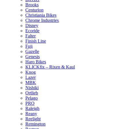
Brooks
Centurion
Christiania Bikes
Chrome Industries
Disney
Ecoride
Falter
Finish Line
Fuji
Gazelle
Genesis
Haro Bikes
KLICKfix – Rixen & Kaul
Knog
Lazer
MBK
Nishiki
Ortlieb
Pelago
PRO
Raleigh
Reany
Reelight
Remington