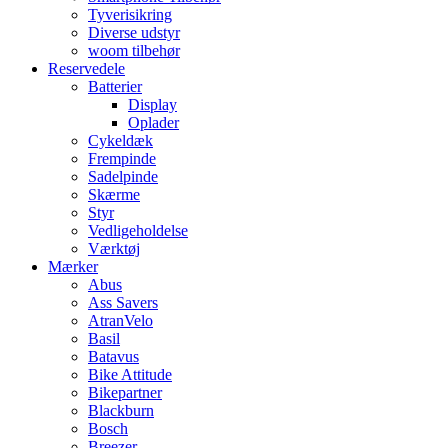
Tyverisikring
Diverse udstyr
woom tilbehør
Reservedele
Batterier
Display
Oplader
Cykeldæk
Frempinde
Sadelpinde
Skærme
Styr
Vedligeholdelse
Værktøj
Mærker
Abus
Ass Savers
AtranVelo
Basil
Batavus
Bike Attitude
Bikepartner
Blackburn
Bosch
Breezer