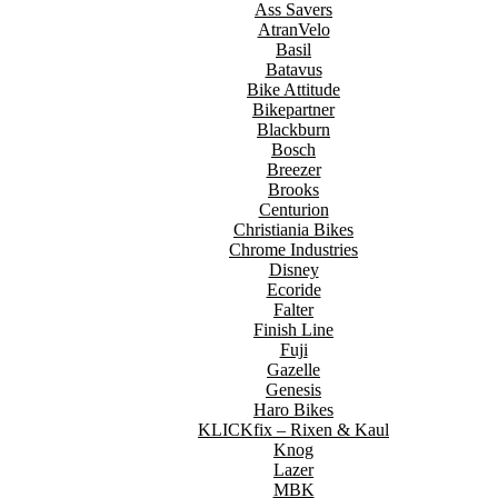
Ass Savers
AtranVelo
Basil
Batavus
Bike Attitude
Bikepartner
Blackburn
Bosch
Breezer
Brooks
Centurion
Christiania Bikes
Chrome Industries
Disney
Ecoride
Falter
Finish Line
Fuji
Gazelle
Genesis
Haro Bikes
KLICKfix – Rixen & Kaul
Knog
Lazer
MBK