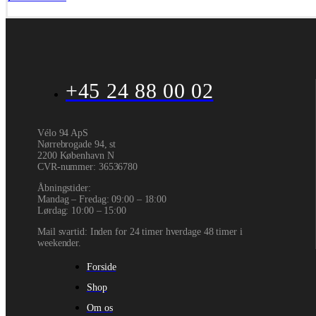
+45 24 88 00 02
Vélo 94 ApS
Nørrebrogade 94, st
2200 København N
CVR-nummer
:
36536780
Åbningstider:
Mandag – Fredag: 09:00 – 18:00
Lørdag: 10:00 – 15:00
Mail svartid: Inden for 24 timer hverdage 48 timer i
weekender.
Forside
Shop
Om os