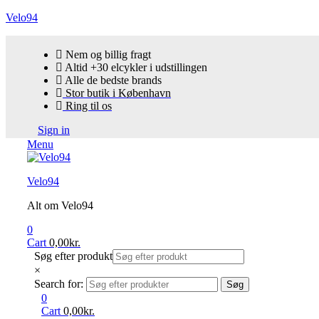
Velo94
Nem og billig fragt
Altid +30 elcykler i udstillingen
Alle de bedste brands
Stor butik i København
Ring til os
Sign in
Menu
Velo94
Alt om Velo94
0
Cart
0,00
kr.
Søg efter produkt
×
Search for:
Søg
0
Cart
0,00
kr.