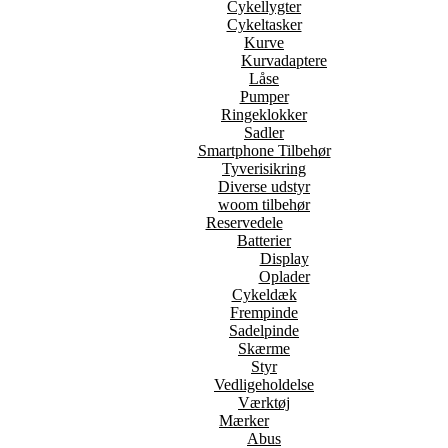
Cykellygter
Cykeltasker
Kurve
Kurvadaptere
Låse
Pumper
Ringeklokker
Sadler
Smartphone Tilbehør
Tyverisikring
Diverse udstyr
woom tilbehør
Reservedele
Batterier
Display
Oplader
Cykeldæk
Frempinde
Sadelpinde
Skærme
Styr
Vedligeholdelse
Værktøj
Mærker
Abus