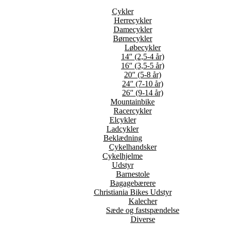
Cykler
Herrecykler
Damecykler
Børnecykler
Løbecykler
14″ (2,5-4 år)
16″ (3,5-5 år)
20″ (5-8 år)
24″ (7-10 år)
26″ (9-14 år)
Mountainbike
Racercykler
Elcykler
Ladcykler
Beklædning
Cykelhandsker
Cykelhjelme
Udstyr
Barnestole
Bagagebærere
Christiania Bikes Udstyr
Kalecher
Sæde og fastspændelse
Diverse