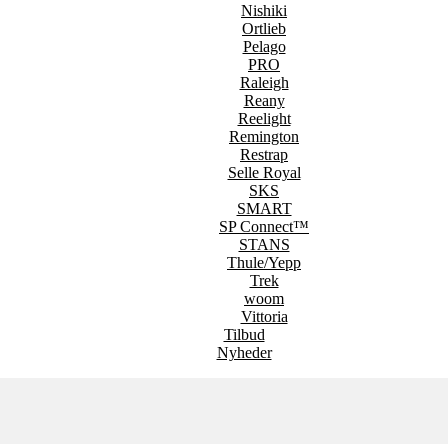
Nishiki
Ortlieb
Pelago
PRO
Raleigh
Reany
Reelight
Remington
Restrap
Selle Royal
SKS
SMART
SP Connect™
STANS
Thule/Yepp
Trek
woom
Vittoria
Tilbud
Nyheder