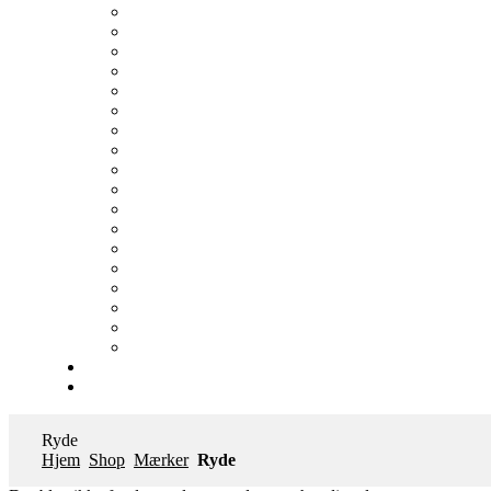
Ryde
Hjem
Shop
Mærker
Ryde