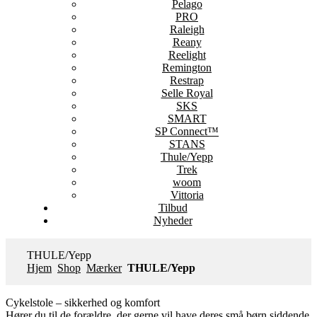
Pelago
PRO
Raleigh
Reany
Reelight
Remington
Restrap
Selle Royal
SKS
SMART
SP Connect™
STANS
Thule/Yepp
Trek
woom
Vittoria
Tilbud
Nyheder
THULE/Yepp
Hjem
Shop
Mærker
THULE/Yepp
Cykelstole – sikkerhed og komfort
Hører du til de forældre, der gerne vil have deres små børn siddende