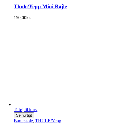
Thule/Yepp Mini Bøjle
150,00
kr.
Tilføj til kurv
Se hurtigt
Barnestole
,
THULE/Yepp