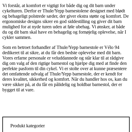
Vi forstår, at komfort er vigtigt for både dig og dit barn under
cykelturen. Derfor er Thule/Yepp barnestolene designet med blødt
og behageligt polstrede sæder, der giver ekstra støtte og komfort. De
ergonomiske designs sikrer en god siddestilling og giver dit barn
mulighed for at nyde turen uden at føle ubehag. Vi ønsker, at både
du og dit barn skal have en behagelig og fornøjelig oplevelse, når I
cykler sammen.
Som en betroet forhandler af Thule/Yepp barnestole er Vélo 94
dedikeret til at sikre, at du får den bedste oplevelse med dit barn.
Vores erfarne personale er veluddannede og står klar til at rådgive
dig om valg af den rigtige barnestol og hjælpe dig med at finde den
perfekte pasform til din cykel. Vi er stolte over at kunne præsentere
det omfattende udvalg af Thule/Yepp barnestole, der er kendt for
deres kvalitet, sikkerhed og komfort. Når du handler hos os, kan du
være sikker på, at du får en pålidelig og holdbar barnestol, der er
bygget til at vare.
Produkt kategorier