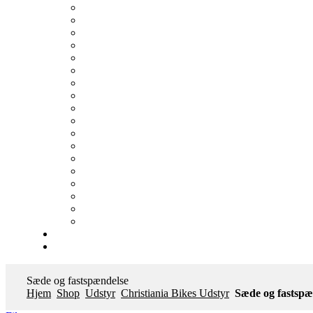
Sæde og fastspændelse
Hjem
Shop
Udstyr
Christiania Bikes Udstyr
Sæde og fastspæ