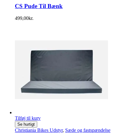
CS Pude Til Bænk
499,00
kr.
Tilføj til kurv
Se hurtigt
Christiania Bikes Udstyr
,
Sæde og fastspændelse