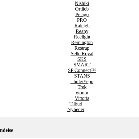
Nishiki
Ortlieb
Pelago
PRO
Raleigh
Reany
Reelight
Remington
Restrap
Selle Royal
SKS
SMART
SP Connect™
STANS
Thule/Yepp
Trek
woom
Vittoria
Tilbud
Nyheder
ndelse