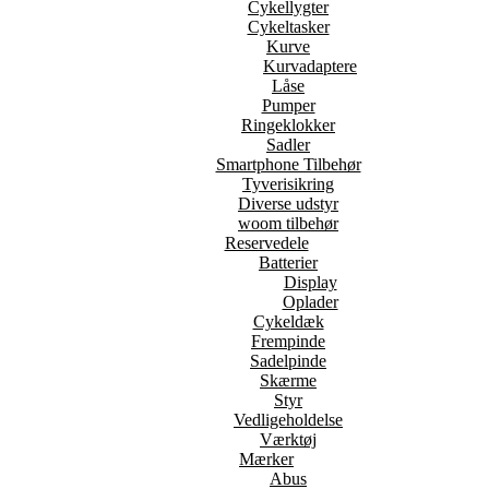
Cykellygter
Cykeltasker
Kurve
Kurvadaptere
Låse
Pumper
Ringeklokker
Sadler
Smartphone Tilbehør
Tyverisikring
Diverse udstyr
woom tilbehør
Reservedele
Batterier
Display
Oplader
Cykeldæk
Frempinde
Sadelpinde
Skærme
Styr
Vedligeholdelse
Værktøj
Mærker
Abus