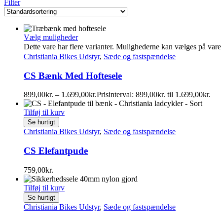
Filter
Vælg muligheder
Dette vare har flere varianter. Mulighederne kan vælges på var
Christiania Bikes Udstyr
,
Sæde og fastspændelse
CS Bænk Med Hoftesele
899,00
kr.
–
1.699,00
kr.
Prisinterval: 899,00kr. til 1.699,00kr.
Tilføj til kurv
Se hurtigt
Christiania Bikes Udstyr
,
Sæde og fastspændelse
CS Elefantpude
759,00
kr.
Tilføj til kurv
Se hurtigt
Christiania Bikes Udstyr
,
Sæde og fastspændelse