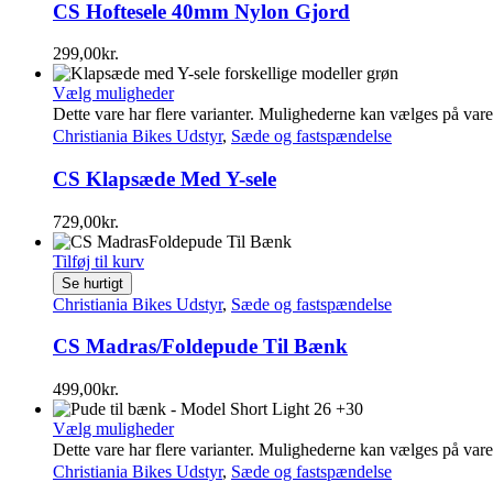
CS Hoftesele 40mm Nylon Gjord
299,00
kr.
Vælg muligheder
Dette vare har flere varianter. Mulighederne kan vælges på var
Christiania Bikes Udstyr
,
Sæde og fastspændelse
CS Klapsæde Med Y-sele
729,00
kr.
Tilføj til kurv
Se hurtigt
Christiania Bikes Udstyr
,
Sæde og fastspændelse
CS Madras/Foldepude Til Bænk
499,00
kr.
Vælg muligheder
Dette vare har flere varianter. Mulighederne kan vælges på var
Christiania Bikes Udstyr
,
Sæde og fastspændelse