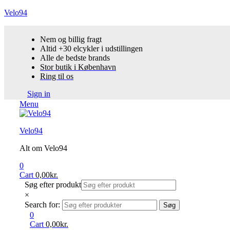
Velo94
Nem og billig fragt
Altid +30 elcykler i udstillingen
Alle de bedste brands
Stor butik i København
Ring til os
Sign in
Menu
Velo94
Alt om Velo94
0
Cart
0,00
kr.
Søg efter produkt
×
Search for:
Søg
0
Cart
0,00
kr.