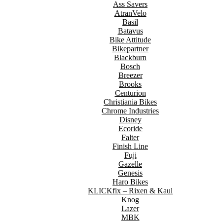
Ass Savers
AtranVelo
Basil
Batavus
Bike Attitude
Bikepartner
Blackburn
Bosch
Breezer
Brooks
Centurion
Christiania Bikes
Chrome Industries
Disney
Ecoride
Falter
Finish Line
Fuji
Gazelle
Genesis
Haro Bikes
KLICKfix – Rixen & Kaul
Knog
Lazer
MBK