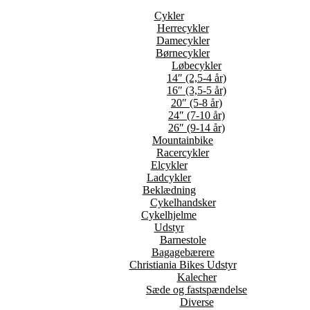
Cykler
Herrecykler
Damecykler
Børnecykler
Løbecykler
14″ (2,5-4 år)
16″ (3,5-5 år)
20″ (5-8 år)
24″ (7-10 år)
26″ (9-14 år)
Mountainbike
Racercykler
Elcykler
Ladcykler
Beklædning
Cykelhandsker
Cykelhjelme
Udstyr
Barnestole
Bagagebærere
Christiania Bikes Udstyr
Kalecher
Sæde og fastspændelse
Diverse