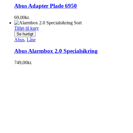
Abus Adapter Plade 6950
69,00
kr.
Tilføj til kurv
Se hurtigt
Abus
,
Låse
Abus Alarmbox 2.0 Specialsikring
749,00
kr.