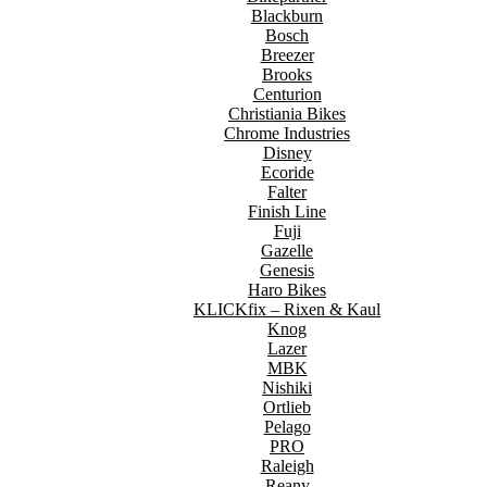
Blackburn
Bosch
Breezer
Brooks
Centurion
Christiania Bikes
Chrome Industries
Disney
Ecoride
Falter
Finish Line
Fuji
Gazelle
Genesis
Haro Bikes
KLICKfix – Rixen & Kaul
Knog
Lazer
MBK
Nishiki
Ortlieb
Pelago
PRO
Raleigh
Reany