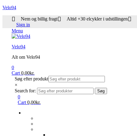
Velo94
Nem og billig fragt
Altid +30 elcykler i udstillingen
Sign in
Menu
Velo94
Alt om Velo94
0
Cart
0,00
kr.
Søg efter produkt
×
Search for:
Søg
0
Cart
0,00
kr.