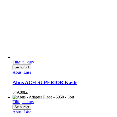
Tilføj til kurv
Se hurtigt
Abus
,
Låse
Abus ACH SUPERIOR Kæde
549,00
kr.
Tilføj til kurv
Se hurtigt
Abus
,
Låse