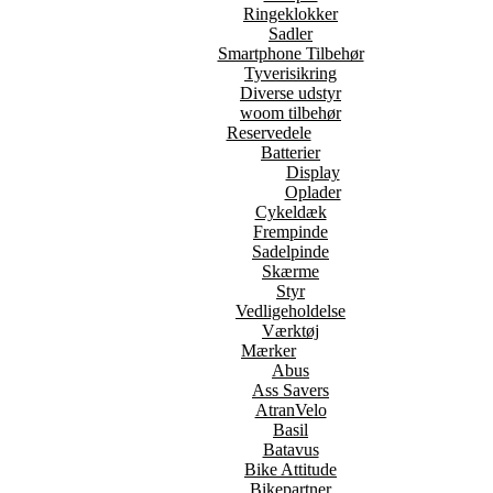
Ringeklokker
Sadler
Smartphone Tilbehør
Tyverisikring
Diverse udstyr
woom tilbehør
Reservedele
Batterier
Display
Oplader
Cykeldæk
Frempinde
Sadelpinde
Skærme
Styr
Vedligeholdelse
Værktøj
Mærker
Abus
Ass Savers
AtranVelo
Basil
Batavus
Bike Attitude
Bikepartner