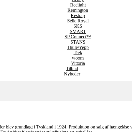
Reelight
Remington
Restrap
Selle Royal
SKS
SMART
SP Connect™
STANS
Thule/Yepp
Trek
woom
Vittoria
Tilbud
Nyheder
 blev grundlagt i Tyskland i 1924. Produktion og salg af hængelåse va