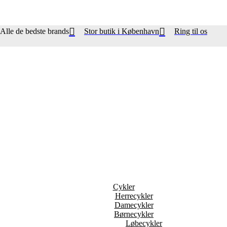
Alle de bedste brands
Stor butik i København
Ring til os
Cykler
Herrecykler
Damecykler
Børnecykler
Løbecykler