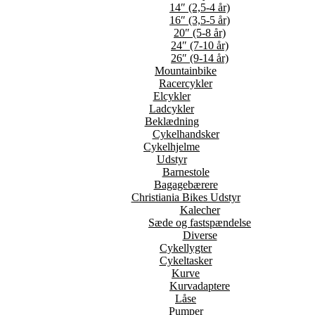
14″ (2,5-4 år)
16″ (3,5-5 år)
20″ (5-8 år)
24″ (7-10 år)
26″ (9-14 år)
Mountainbike
Racercykler
Elcykler
Ladcykler
Beklædning
Cykelhandsker
Cykelhjelme
Udstyr
Barnestole
Bagagebærere
Christiania Bikes Udstyr
Kalecher
Sæde og fastspændelse
Diverse
Cykellygter
Cykeltasker
Kurve
Kurvadaptere
Låse
Pumper