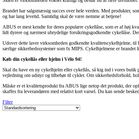
Siden er virksomheden vokset kraftigt og består nu af flere divisione
Brandet har salgsmæssig succes over hele verden. Med produkter, som 
og har lang levetid. Samtidig skal de være nemme at betjene!
ABUS er mest kendte for deres populære cykellåse, som er af høj kvalit
lidt dyrere og nærmest ubrydelige forsikringsgodkendte cykellåse. Dem
Udover dette laver virksomheden godkendte kvalitetscykelhjelme, til 
særlige sikkerhedssystemer som fx MIPS. Cykelhjelmene er brandet li
Køb din cykellås eller hjelm i Vélo 94!
Skal du have en ny cykelhjelm eller cykellås, så kig ind i vores buti
vejledning om udstyr og tilbehør til cykler. Om sikkerhedsforhold, h
Måske er et kvalitetsprodukt fra ABUS lige netop det produkt, der opf
skaffes fra leverandøren med relativt kort varsel. Du kan sende besked 
Filter