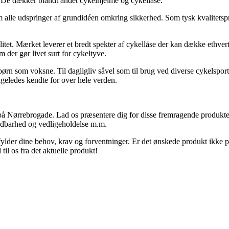
r. De dækker blandt andet cykelhjelme og cykellåse.
alle udspringer af grundidéen omkring sikkerhed. Som tysk kvalitetspr
et. Mærket leverer et bredt spekter af cykellåse der kan dække ethvert 
 der gør livet surt for cykeltyve.
børn som voksne. Til dagligliv såvel som til brug ved diverse cykelsp
geledes kendte for over hele verden.
k på Nørrebrogade. Lad os præsentere dig for disse fremragende produkt
oldbarhed og vedligeholdelse m.m.
ylder dine behov, krav og forventninger. Er det ønskede produkt ikke på 
til os fra det aktuelle produkt!