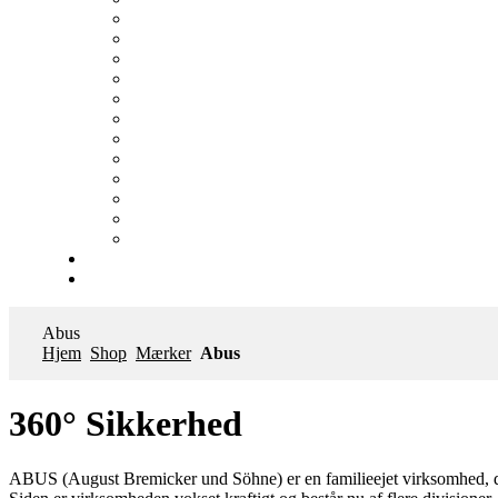
Abus
Hjem
Shop
Mærker
Abus
360° Sikkerhed
ABUS (August Bremicker und Söhne) er en familieejet virksomhed, der