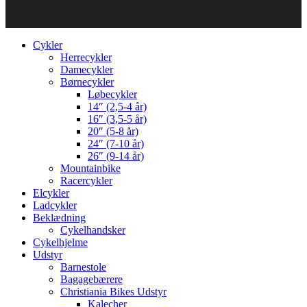
Cykler
Herrecykler
Damecykler
Børnecykler
Løbecykler
14″ (2,5-4 år)
16″ (3,5-5 år)
20″ (5-8 år)
24″ (7-10 år)
26″ (9-14 år)
Mountainbike
Racercykler
Elcykler
Ladcykler
Beklædning
Cykelhandsker
Cykelhjelme
Udstyr
Barnestole
Bagagebærere
Christiania Bikes Udstyr
Kalecher