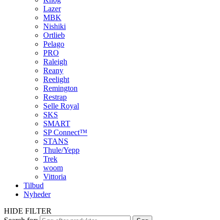
Lazer
MBK
Nishiki
Ortlieb
Pelago
PRO
Raleigh
Reany
Reelight
Remington
Restrap
Selle Royal
SKS
SMART
SP Connect™
STANS
Thule/Yepp
Trek
woom
Vittoria
Tilbud
Nyheder
HIDE FILTER