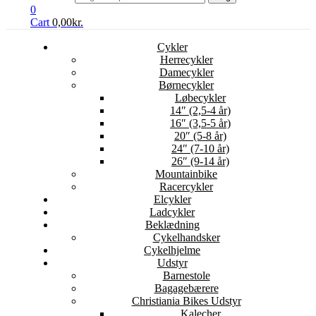
0
Cart
0,00
kr.
Cykler
Herrecykler
Damecykler
Børnecykler
Løbecykler
14″ (2,5-4 år)
16″ (3,5-5 år)
20″ (5-8 år)
24″ (7-10 år)
26″ (9-14 år)
Mountainbike
Racercykler
Elcykler
Ladcykler
Beklædning
Cykelhandsker
Cykelhjelme
Udstyr
Barnestole
Bagagebærere
Christiania Bikes Udstyr
Kalecher