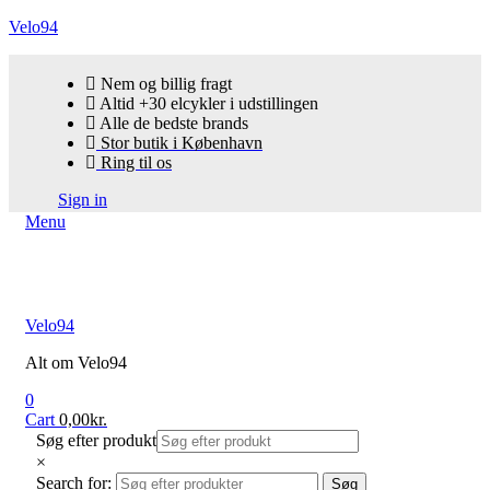
Velo94
Nem og billig fragt
Altid +30 elcykler i udstillingen
Alle de bedste brands
Stor butik i København
Ring til os
Sign in
Menu
Velo94
Alt om Velo94
0
Cart
0,00
kr.
Søg efter produkt
×
Search for:
Søg