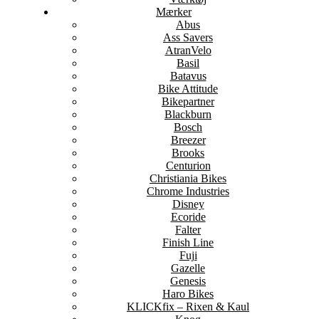
Mærker
Abus
Ass Savers
AtranVelo
Basil
Batavus
Bike Attitude
Bikepartner
Blackburn
Bosch
Breezer
Brooks
Centurion
Christiania Bikes
Chrome Industries
Disney
Ecoride
Falter
Finish Line
Fuji
Gazelle
Genesis
Haro Bikes
KLICKfix – Rixen & Kaul