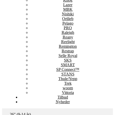
Knog
Lazer
MBK
Nishiki
Ortlieb
Pelago
PRO
Raleigh
Reany
Reelight
Remington
Restrap
Selle Royal
SKS
SMART
SP Connect™
STANS
Thule/Yepp
Trek
woom
Vittoria
Tilbud
Nyheder
26" (9-14 år)