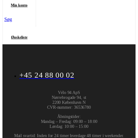
Min konto
Søg
Ønskeliste
+45 24 88 00 02
Vélo 94 ApS
Nørrebrogade 94, st
2200 København N
CVR-nummer
:
36536780
Åbningstider:
Mandag – Fredag: 09:00 – 18:00
Lørdag: 10:00 – 15:00
Mail svartid: Inden for 24 timer hverdage 48 timer i weekender.