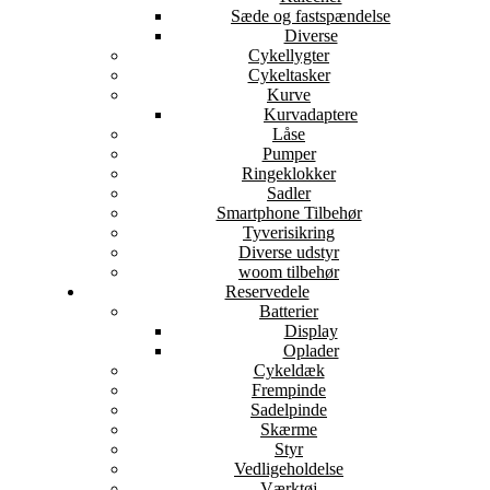
Sæde og fastspændelse
Diverse
Cykellygter
Cykeltasker
Kurve
Kurvadaptere
Låse
Pumper
Ringeklokker
Sadler
Smartphone Tilbehør
Tyverisikring
Diverse udstyr
woom tilbehør
Reservedele
Batterier
Display
Oplader
Cykeldæk
Frempinde
Sadelpinde
Skærme
Styr
Vedligeholdelse
Værktøj