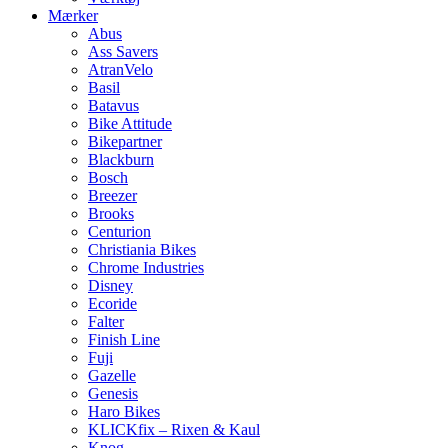
Mærker
Abus
Ass Savers
AtranVelo
Basil
Batavus
Bike Attitude
Bikepartner
Blackburn
Bosch
Breezer
Brooks
Centurion
Christiania Bikes
Chrome Industries
Disney
Ecoride
Falter
Finish Line
Fuji
Gazelle
Genesis
Haro Bikes
KLICKfix – Rixen & Kaul
Knog