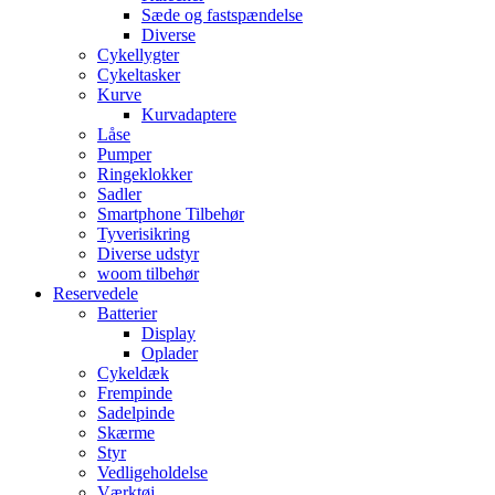
Sæde og fastspændelse
Diverse
Cykellygter
Cykeltasker
Kurve
Kurvadaptere
Låse
Pumper
Ringeklokker
Sadler
Smartphone Tilbehør
Tyverisikring
Diverse udstyr
woom tilbehør
Reservedele
Batterier
Display
Oplader
Cykeldæk
Frempinde
Sadelpinde
Skærme
Styr
Vedligeholdelse
Værktøj