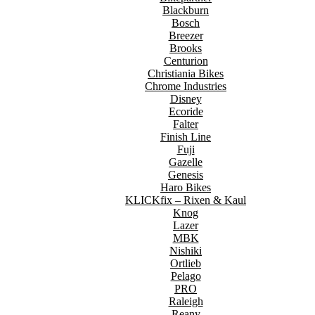
Blackburn
Bosch
Breezer
Brooks
Centurion
Christiania Bikes
Chrome Industries
Disney
Ecoride
Falter
Finish Line
Fuji
Gazelle
Genesis
Haro Bikes
KLICKfix – Rixen & Kaul
Knog
Lazer
MBK
Nishiki
Ortlieb
Pelago
PRO
Raleigh
Reany