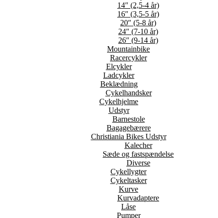
14″ (2,5-4 år)
16″ (3,5-5 år)
20″ (5-8 år)
24″ (7-10 år)
26″ (9-14 år)
Mountainbike
Racercykler
Elcykler
Ladcykler
Beklædning
Cykelhandsker
Cykelhjelme
Udstyr
Barnestole
Bagagebærere
Christiania Bikes Udstyr
Kalecher
Sæde og fastspændelse
Diverse
Cykellygter
Cykeltasker
Kurve
Kurvadaptere
Låse
Pumper