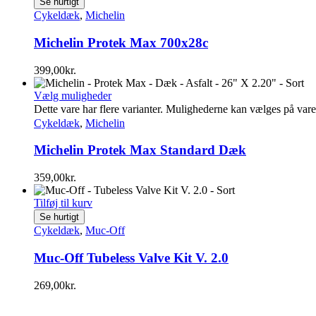
Se hurtigt
Cykeldæk
,
Michelin
Michelin Protek Max 700x28c
399,00
kr.
Vælg muligheder
Dette vare har flere varianter. Mulighederne kan vælges på var
Cykeldæk
,
Michelin
Michelin Protek Max Standard Dæk
359,00
kr.
Tilføj til kurv
Se hurtigt
Cykeldæk
,
Muc-Off
Muc-Off Tubeless Valve Kit V. 2.0
269,00
kr.