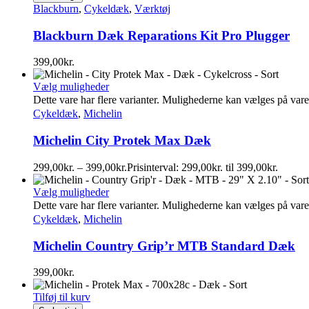
Blackburn
,
Cykeldæk
,
Værktøj
Blackburn Dæk Reparations Kit Pro Plugger
399,00
kr.
Vælg muligheder
Dette vare har flere varianter. Mulighederne kan vælges på var
Cykeldæk
,
Michelin
Michelin City Protek Max Dæk
299,00
kr.
–
399,00
kr.
Prisinterval: 299,00kr. til 399,00kr.
Vælg muligheder
Dette vare har flere varianter. Mulighederne kan vælges på var
Cykeldæk
,
Michelin
Michelin Country Grip’r MTB Standard Dæk
399,00
kr.
Tilføj til kurv