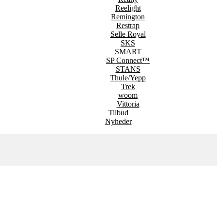
Reelight
Remington
Restrap
Selle Royal
SKS
SMART
SP Connect™
STANS
Thule/Yepp
Trek
woom
Vittoria
Tilbud
Nyheder