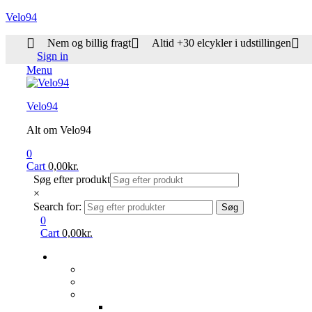
Velo94
Nem og billig fragt
Altid +30 elcykler i udstillingen
Sign in
Menu
Velo94
Alt om Velo94
0
Cart
0,00
kr.
Søg efter produkt
×
Search for:
Søg
0
Cart
0,00
kr.