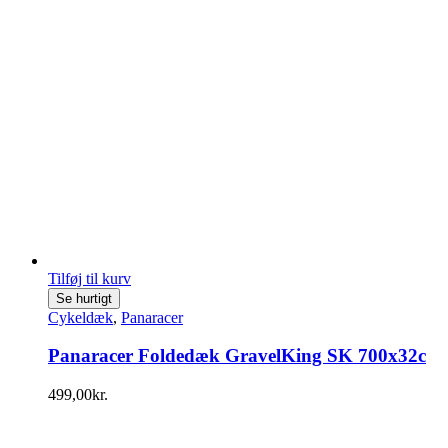
Tilføj til kurv
Se hurtigt
Cykeldæk
,
Panaracer
Panaracer Foldedæk GravelKing SK 700x32c
499,00
kr.