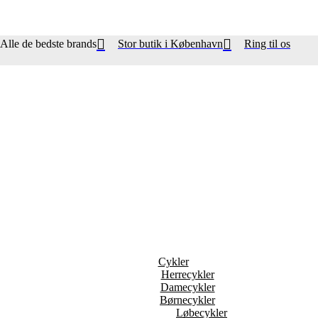
Alle de bedste brands
Stor butik i København
Ring til os
Cykler
Herrecykler
Damecykler
Børnecykler
Løbecykler