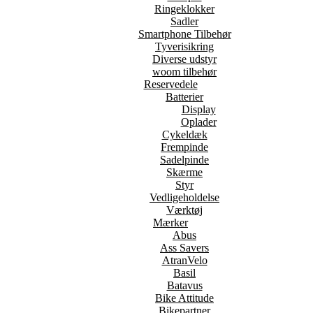
Ringeklokker
Sadler
Smartphone Tilbehør
Tyverisikring
Diverse udstyr
woom tilbehør
Reservedele
Batterier
Display
Oplader
Cykeldæk
Frempinde
Sadelpinde
Skærme
Styr
Vedligeholdelse
Værktøj
Mærker
Abus
Ass Savers
AtranVelo
Basil
Batavus
Bike Attitude
Bikepartner