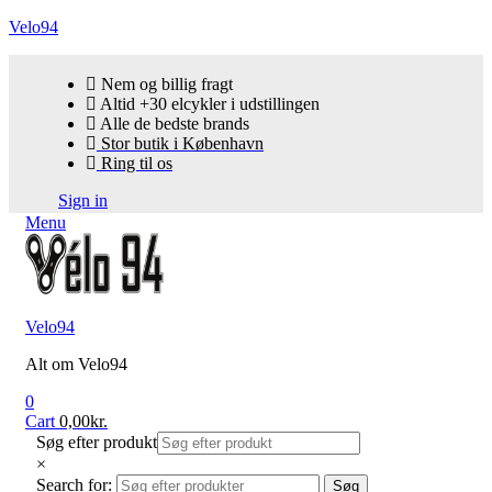
Velo94
Nem og billig fragt
Altid +30 elcykler i udstillingen
Alle de bedste brands
Stor butik i København
Ring til os
Sign in
Menu
Velo94
Alt om Velo94
0
Cart
0,00
kr.
Søg efter produkt
×
Search for:
Søg