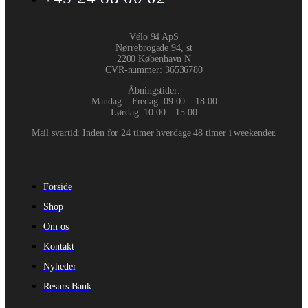
Vélo 94 ApS
Nørrebrogade 94, st
2200 København N
CVR-nummer
:
36536780
Åbningstider:
Mandag – Fredag: 09:00 – 18:00
Lørdag: 10:00 – 15:00
Mail svartid: Inden for 24 timer hverdage 48 timer i weekender.
Forside
Shop
Om os
Kontakt
Nyheder
Resurs Bank