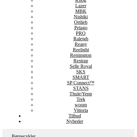
Knog
Lazer
MBK
Nishiki
Ortlieb
Pelago
PRO
Raleigh
Reany
Reelight
Remington
Restrap
Selle Royal
SKS
SMART
SP Connect™
STANS
Thule/Yepp
Trek
woom
Vittoria
Tilbud
Nyheder
Børnecykler