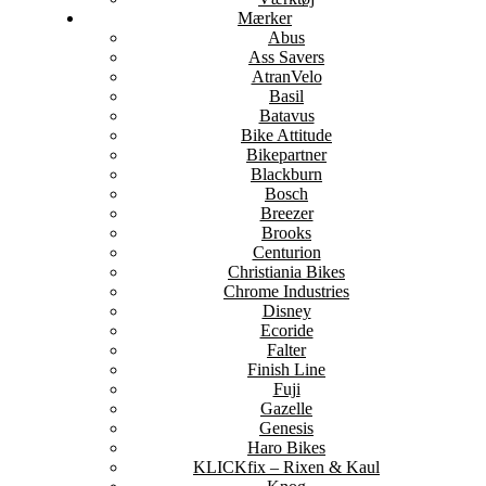
Mærker
Abus
Ass Savers
AtranVelo
Basil
Batavus
Bike Attitude
Bikepartner
Blackburn
Bosch
Breezer
Brooks
Centurion
Christiania Bikes
Chrome Industries
Disney
Ecoride
Falter
Finish Line
Fuji
Gazelle
Genesis
Haro Bikes
KLICKfix – Rixen & Kaul