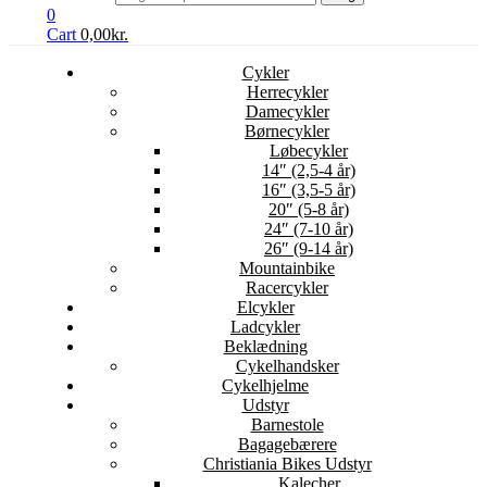
0
Cart
0,00
kr.
Cykler
Herrecykler
Damecykler
Børnecykler
Løbecykler
14″ (2,5-4 år)
16″ (3,5-5 år)
20″ (5-8 år)
24″ (7-10 år)
26″ (9-14 år)
Mountainbike
Racercykler
Elcykler
Ladcykler
Beklædning
Cykelhandsker
Cykelhjelme
Udstyr
Barnestole
Bagagebærere
Christiania Bikes Udstyr
Kalecher