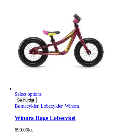
Select options
Se hurtigt
Børnecykler
,
Løbecykler
,
Winora
Winora Rage Løbecykel
699,00
kr.