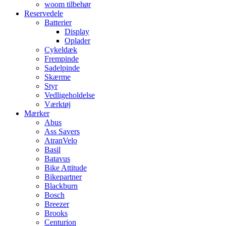
woom tilbehør
Reservedele
Batterier
Display
Oplader
Cykeldæk
Frempinde
Sadelpinde
Skærme
Styr
Vedligeholdelse
Værktøj
Mærker
Abus
Ass Savers
AtranVelo
Basil
Batavus
Bike Attitude
Bikepartner
Blackburn
Bosch
Breezer
Brooks
Centurion