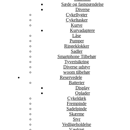
Sæde og fastspændelse
Diverse
Cykellygter
Cykeltasker
Kurve
Kurvadaptere
Låse
Pumper
Ringeklokker
Sadler
Smartphone Tilbehør
Tyverisikring
Diverse udstyr
woom tilbehør
Reservedele
Batterier
Display
Oplader
Cykeldæk
Frempinde
Sadelpinde
Skærme
Styr
Vedligeholdelse
Værktøj