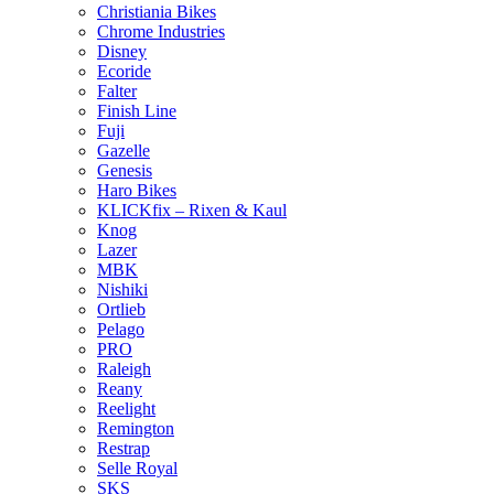
Christiania Bikes
Chrome Industries
Disney
Ecoride
Falter
Finish Line
Fuji
Gazelle
Genesis
Haro Bikes
KLICKfix – Rixen & Kaul
Knog
Lazer
MBK
Nishiki
Ortlieb
Pelago
PRO
Raleigh
Reany
Reelight
Remington
Restrap
Selle Royal
SKS