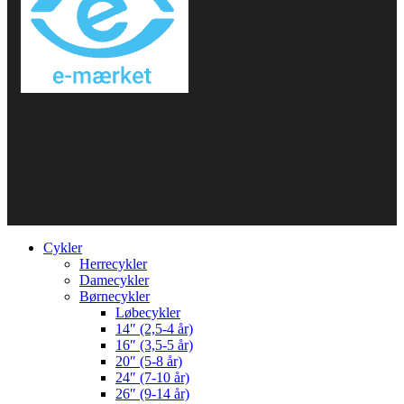
Cykler
Herrecykler
Damecykler
Børnecykler
Løbecykler
14″ (2,5-4 år)
16″ (3,5-5 år)
20″ (5-8 år)
24″ (7-10 år)
26″ (9-14 år)