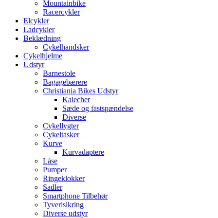
Mountainbike
Racercykler
Elcykler
Ladcykler
Beklædning
Cykelhandsker
Cykelhjelme
Udstyr
Barnestole
Bagagebærere
Christiania Bikes Udstyr
Kalecher
Sæde og fastspændelse
Diverse
Cykellygter
Cykeltasker
Kurve
Kurvadaptere
Låse
Pumper
Ringeklokker
Sadler
Smartphone Tilbehør
Tyverisikring
Diverse udstyr