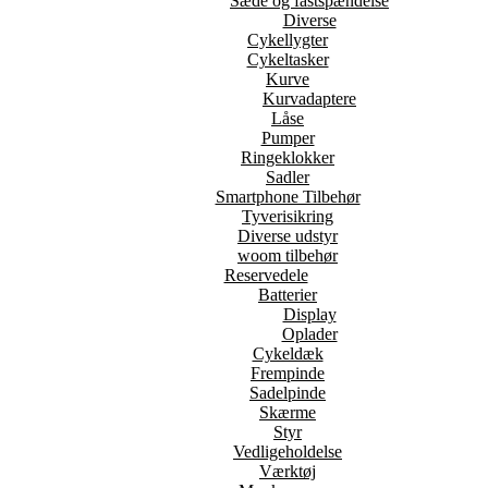
Sæde og fastspændelse
Diverse
Cykellygter
Cykeltasker
Kurve
Kurvadaptere
Låse
Pumper
Ringeklokker
Sadler
Smartphone Tilbehør
Tyverisikring
Diverse udstyr
woom tilbehør
Reservedele
Batterier
Display
Oplader
Cykeldæk
Frempinde
Sadelpinde
Skærme
Styr
Vedligeholdelse
Værktøj