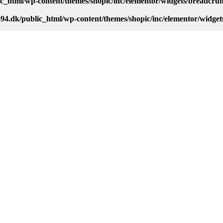
c_html/wp-content/themes/shopic/inc/elementor/widgets/breadcr
94.dk/public_html/wp-content/themes/shopic/inc/elementor/widg