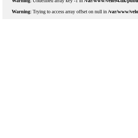
Warning
: Undefined array key -1 in
/var/www/velo94.dk/publi
Warning
: Trying to access array offset on null in
/var/www/velo