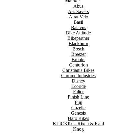
Mærker
Abus
Ass Savers
AtranVelo
Basil
Batavus
Bike Attitude
Bikepartner
Blackburn
Bosch
Breezer
Brooks
Centurion
Christiania Bikes
Chrome Industries
Disney
Ecoride
Falter
Finish Line
Fuji
Gazelle
Genesis
Haro Bikes
KLICKfix – Rixen & Kaul
Knog