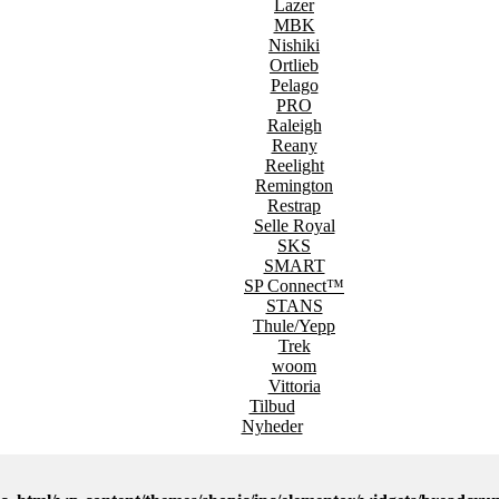
Lazer
MBK
Nishiki
Ortlieb
Pelago
PRO
Raleigh
Reany
Reelight
Remington
Restrap
Selle Royal
SKS
SMART
SP Connect™
STANS
Thule/Yepp
Trek
woom
Vittoria
Tilbud
Nyheder