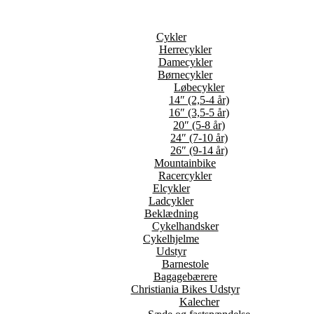
Cykler
Herrecykler
Damecykler
Børnecykler
Løbecykler
14″ (2,5-4 år)
16″ (3,5-5 år)
20″ (5-8 år)
24″ (7-10 år)
26″ (9-14 år)
Mountainbike
Racercykler
Elcykler
Ladcykler
Beklædning
Cykelhandsker
Cykelhjelme
Udstyr
Barnestole
Bagagebærere
Christiania Bikes Udstyr
Kalecher