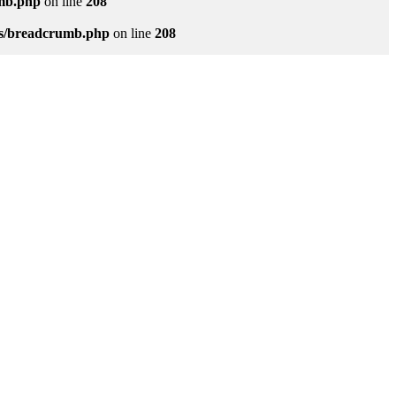
umb.php
on line
208
ets/breadcrumb.php
on line
208