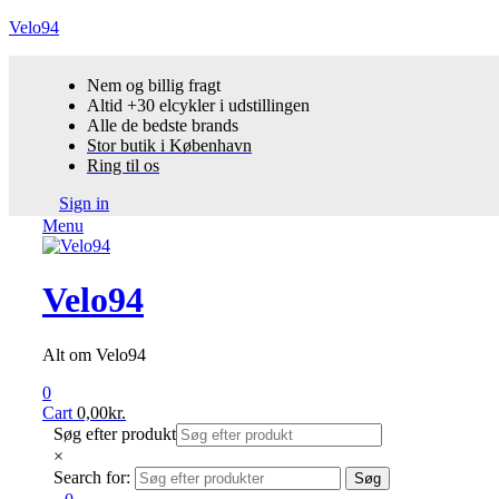
Velo94
Nem og billig fragt
Altid +30 elcykler i udstillingen
Alle de bedste brands
Stor butik i København
Ring til os
Sign in
Menu
Velo94
Alt om Velo94
0
Cart
0,00
kr.
Søg efter produkt
×
Search for:
Søg