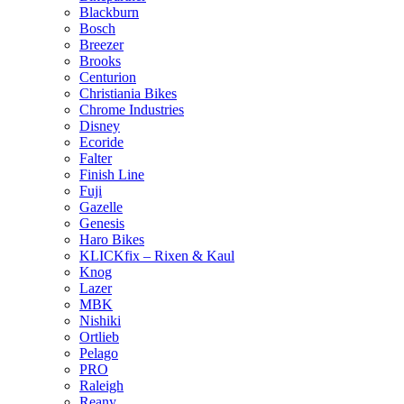
Blackburn
Bosch
Breezer
Brooks
Centurion
Christiania Bikes
Chrome Industries
Disney
Ecoride
Falter
Finish Line
Fuji
Gazelle
Genesis
Haro Bikes
KLICKfix – Rixen & Kaul
Knog
Lazer
MBK
Nishiki
Ortlieb
Pelago
PRO
Raleigh
Reany