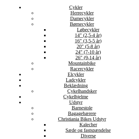
Cykler
Herrecykler
Damecykler
Børnecykler
Løbecykler
14″ (2,5-4 år)
16″ (3,5-5 år)
20″ (5-8 år)
24″ (7-10 år)
26″ (9-14 år)
Mountainbike
Racercykler
Elcykler
Ladcykler
Beklædning
Cykelhandsker
Cykelhjelme
Udstyr
Barnestole
Bagagebærere
Christiania Bikes Udstyr
Kalecher
Sæde og fastspændelse
Diverse