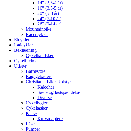
14″ (2,5-4 år)
16″ (3,5-5 år)
20″ (5-8 år)
24″ (7-10 år)
26″ (9-14 år)
Mountainbike
Racercykler
Elcykler
Ladcykler
Beklædning
Cykelhandsker
Cykelhjelme
Udstyr
Barnestole
Bagagebærere
Christiania Bikes Udstyr
Kalecher
Sæde og fastspændelse
Diverse
Cykellygter
Cykeltasker
Kurve
Kurvadaptere
Låse
Pumper