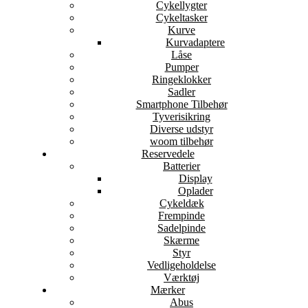
Cykellygter
Cykeltasker
Kurve
Kurvadaptere
Låse
Pumper
Ringeklokker
Sadler
Smartphone Tilbehør
Tyverisikring
Diverse udstyr
woom tilbehør
Reservedele
Batterier
Display
Oplader
Cykeldæk
Frempinde
Sadelpinde
Skærme
Styr
Vedligeholdelse
Værktøj
Mærker
Abus