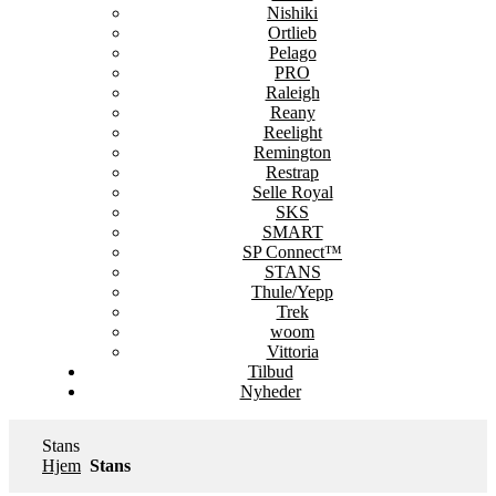
Nishiki
Ortlieb
Pelago
PRO
Raleigh
Reany
Reelight
Remington
Restrap
Selle Royal
SKS
SMART
SP Connect™
STANS
Thule/Yepp
Trek
woom
Vittoria
Tilbud
Nyheder
Stans
Hjem
Stans