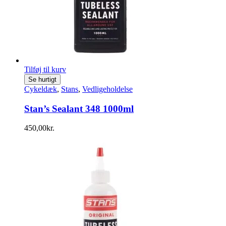
Tilføj til kurv
Se hurtigt
Cykeldæk
,
Stans
,
Vedligeholdelse
Stan’s Sealant 348 1000ml
450,00
kr.