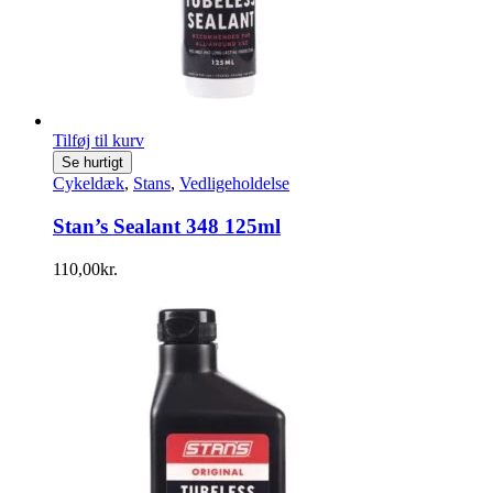
Tilføj til kurv
Se hurtigt
Cykeldæk
,
Stans
,
Vedligeholdelse
Stan’s Sealant 348 125ml
110,00
kr.