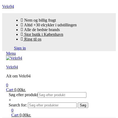
Velo94
Nem og billig fragt
Altid +30 elcykler i udstillingen
Alle de bedste brands
Stor butik i København
Ring til os
Sign in
Menu
Velo94
Alt om Velo94
0
Cart
0,00
kr.
Søg efter produkt
×
Search for:
Søg
0
Cart
0,00
kr.