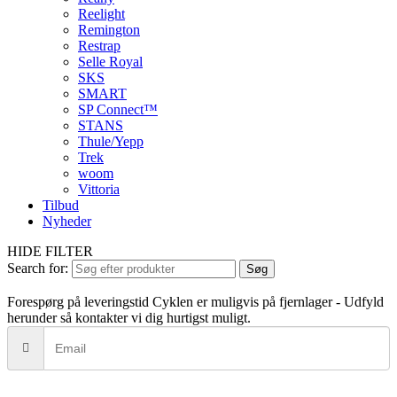
Reelight
Remington
Restrap
Selle Royal
SKS
SMART
SP Connect™
STANS
Thule/Yepp
Trek
woom
Vittoria
Tilbud
Nyheder
HIDE FILTER
Search for:
Søg
Forespørg på leveringstid
Cyklen er muligvis på fjernlager - Udfyld
herunder så kontakter vi dig hurtigst muligt.