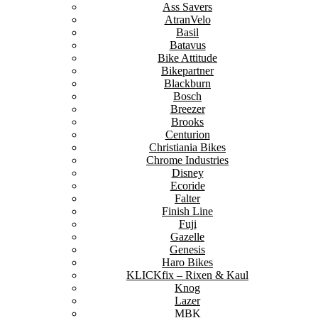
Ass Savers
AtranVelo
Basil
Batavus
Bike Attitude
Bikepartner
Blackburn
Bosch
Breezer
Brooks
Centurion
Christiania Bikes
Chrome Industries
Disney
Ecoride
Falter
Finish Line
Fuji
Gazelle
Genesis
Haro Bikes
KLICKfix – Rixen & Kaul
Knog
Lazer
MBK