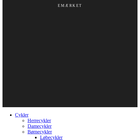
EMÆRKET
Cykler
Herrecykler
Damecykler
Børnecykler
Løbecykler