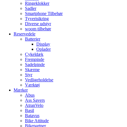
Ringeklokker
Sadler
Smartphone Tilbehør
Tyverisikring
Diverse udstyr
woom tilbehør
Reservedele
Batterier
Display
Oplader
Cykeldæk
Frempinde
Sadelpinde
Skærme
Styr
Vedligeholdelse
Værktøj
Mærker
Abus
Ass Savers
AtranVelo
Basil
Batavus
Bike Attitude
Bikepartner