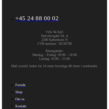
+45 24 88 00 02
Vélo 94 ApS
Nørrebrogade 94, st
2200 København N
CVR-nummer
:
36536780
Åbningstider:
Mandag – Fredag: 09:00 – 18:00
Lørdag: 10:00 – 15:00
Mail svartid: Inden for 24 timer hverdage 48 timer i weekender.
Forside
Shop
Om os
Kontakt