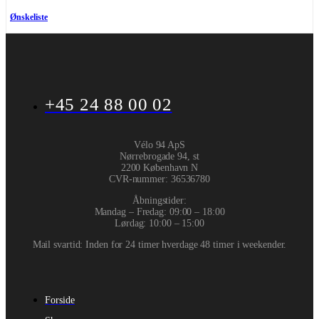
Ønskeliste
+45 24 88 00 02
Vélo 94 ApS
Nørrebrogade 94, st
2200 København N
CVR-nummer
:
36536780
Åbningstider:
Mandag – Fredag: 09:00 – 18:00
Lørdag: 10:00 – 15:00
Mail svartid: Inden for 24 timer hverdage 48 timer i weekender.
Forside