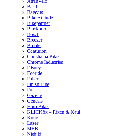
AtranVelo
Basil
Batavus
Bike Attitude
Bikepartner
Blackburn
Bosch
Breezer
Brooks
Centurion
Christiania Bikes
Chrome Industries
Disney
Ecoride
Falter
Finish Line
Fuji
Gazelle
Genesis
Haro Bikes
KLICKfix – Rixen & Kaul
Knog
Lazer
MBK
Nishiki