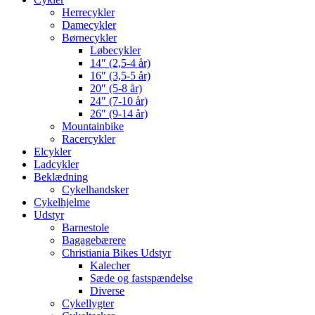
Herrecykler
Damecykler
Børnecykler
Løbecykler
14″ (2,5-4 år)
16″ (3,5-5 år)
20″ (5-8 år)
24″ (7-10 år)
26″ (9-14 år)
Mountainbike
Racercykler
Elcykler
Ladcykler
Beklædning
Cykelhandsker
Cykelhjelme
Udstyr
Barnestole
Bagagebærere
Christiania Bikes Udstyr
Kalecher
Sæde og fastspændelse
Diverse
Cykellygter