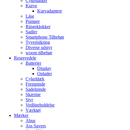
Cykeltasker
Kurve
Kurvadaptere
Låse
Pumper
Ringeklokker
Sadler
Smartphone Tilbehør
Tyverisikring
Diverse udstyr
woom tilbehør
Reservedele
Batterier
Display
Oplader
Cykeldæk
Frempinde
Sadelpinde
Skærme
Styr
Vedligeholdelse
Værktøj
Mærker
Abus
Ass Savers