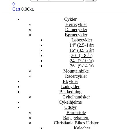
0
Cart
0,00
kr.
Cykler
Herrecykler
Damecykler
Børnecykler
Løbecykler
14″ (2,5-4 år)
16″ (3,5-5 år)
20″ (5-8 år)
24″ (7-10 år)
26″ (9-14 år)
Mountainbike
Racercykler
Elcykler
Ladcykler
Beklædning
Cykelhandsker
Cykelhjelme
Udstyr
Barnestole
Bagagebærere
Christiania Bikes Udstyr
Kalecher