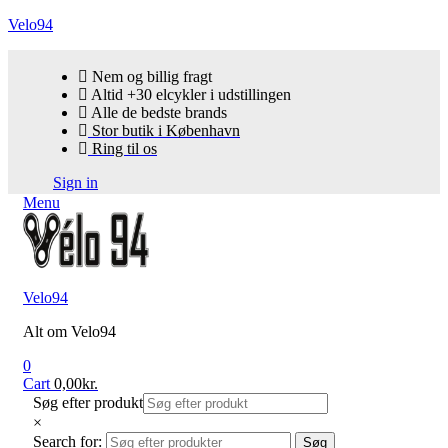
Velo94
Nem og billig fragt
Altid +30 elcykler i udstillingen
Alle de bedste brands
Stor butik i København
Ring til os
Sign in
Menu
Velo94
Alt om Velo94
0
Cart
0,00
kr.
Søg efter produkt
×
Search for:
Søg