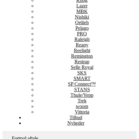
Knog
Lazer
MBK
Nishiki
Ortlieb
Pelago
PRO
Raleigh
Reany
Reelight
Remington
Restrap
Selle Royal
SKS
SMART
SP Connect™
STANS
Thule/Yepp
Trek
woom
Vittoria
Tilbud
Nyheder
Fortryd aftale