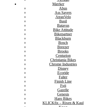
Mærker
Abus
Ass Savers
AtranVelo
Basil
Batavus
Bike Attitude
Bikepartner
Blackburn
Bosch
Breezer
Brooks
Centurion
Christiania Bikes
Chrome Industries
Disney
Ecoride
Falter
Finish Line
Fuji
Gazelle
Genesis
Haro Bikes
KLICKfix – Rixen & Kaul