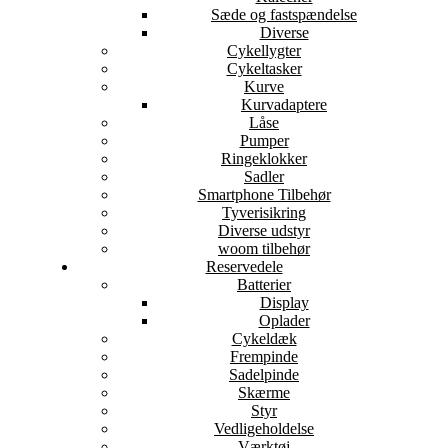
Sæde og fastspændelse
Diverse
Cykellygter
Cykeltasker
Kurve
Kurvadaptere
Låse
Pumper
Ringeklokker
Sadler
Smartphone Tilbehør
Tyverisikring
Diverse udstyr
woom tilbehør
Reservedele
Batterier
Display
Oplader
Cykeldæk
Frempinde
Sadelpinde
Skærme
Styr
Vedligeholdelse
Værktøj