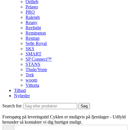
Ortlieb
Pelago
PRO
Raleigh
Reany
Reelight
Remington
Restrap
Selle Royal
SKS
SMART
SP Connect™
STANS
Thule/Yepp
Trek
woom
Vittoria
Tilbud
Nyheder
Search for:
Søg
Forespørg på leveringstid
Cyklen er muligvis på fjernlager - Udfyld
herunder så kontakter vi dig hurtigst muligt.