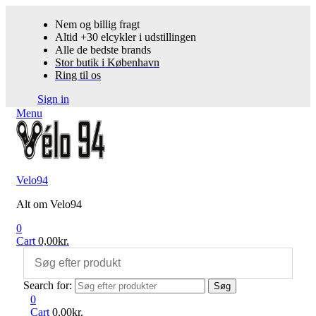
Nem og billig fragt
Altid +30 elcykler i udstillingen
Alle de bedste brands
Stor butik i København
Ring til os
Sign in
Menu
Velo94
Alt om Velo94
0
Cart
0,00
kr.
Search for:
Søg
0
Cart
0,00
kr.