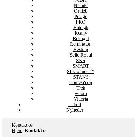
Nishiki
Ortlieb
Pelago
PRO
Raleigh
Reany
Reelight
Remington
Restrap
Selle Royal
SKS
SMART
SP Connect™
STANS
Thule/Yepp
Trek
woom
Vittoria
Tilbud
Nyheder
Kontakt os
Hjem
Kontakt os