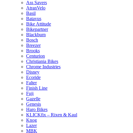
Ass Savers
AtranVelo
Basil
Batavus
Bike Attitude
Bikepartner
Blackburn
Bosch
Breezer
Brooks
Centurion
Christiania Bikes
Chrome Industries
Disney
Ecoride
Falter
Finish Line
Fuji
Gazelle
Genesis
Haro Bikes
KLICKfix – Rixen & Kaul
Knog
Lazer
MBK