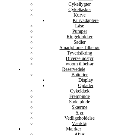
Cykellygter
Cykeltasker
Kurve
Kurvadaptere
Låse
Pumper
Ringeklokker
Sadler
Smartphone Tilbehør
Tyverisikring
Diverse udstyr
woom tilbehør
Reservedele
Batterier
Display
Oplader
Cykeldæk
Frempinde
Sadelpinde
Skærme
Styr
Vedligeholdelse
Værktøj
Mærker
Abus