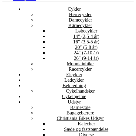
Cykler
Herrecykler
Damecykler
Børnecykler
Løbecykler
14″ (2,5-4 år)
16″ (3,5-5 år)
20″ (5-8 år)
24″ (7-10 år)
26″ (9-14 år)
Mountainbike
Racercykler
Elcykler
Ladcykler
Beklædning
Cykelhandsker
Cykelhjelme
Udstyr
Barnestole
Bagagebærere
Christiania Bikes Udstyr
Kalecher
Sæde og fastspændelse
Diverse