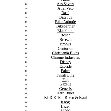
Ass Savers
AtranVelo
Basil
Batavus
Bike Attitude
Bikepartner
Blackburn
Bosch
Breezer
Brooks
Centurion
Christiania Bikes
Chrome Industries
Disney
Ecoride
Falter
Finish Line
Fuji
Gazelle
Genesis
Haro Bikes
KLICKfix – Rixen & Kaul
Knog
Lazer
MBK