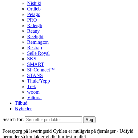
Nishiki
Ortlieb
Pelago
PRO
Raleigh
Reany
Reelight
Remington
Restrap
Selle Royal
SKS
SMART
SP Connect™
STANS
Thule/Yepp
Trek
woom
Vittoria
Tilbud
Nyheder
Search for:
Søg
Forespørg på leveringstid
Cyklen er muligvis på fjernlager - Udfyld
herunder så kontakter vi dig hurtigst muligt.