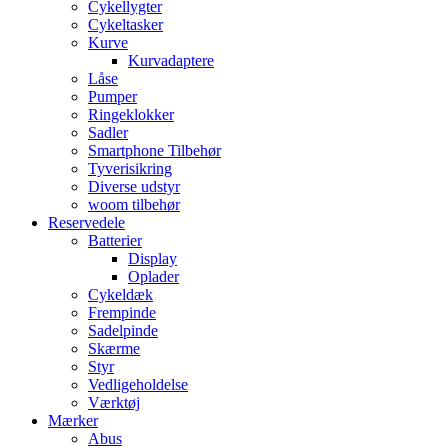
Cykellygter
Cykeltasker
Kurve
Kurvadaptere
Låse
Pumper
Ringeklokker
Sadler
Smartphone Tilbehør
Tyverisikring
Diverse udstyr
woom tilbehør
Reservedele
Batterier
Display
Oplader
Cykeldæk
Frempinde
Sadelpinde
Skærme
Styr
Vedligeholdelse
Værktøj
Mærker
Abus