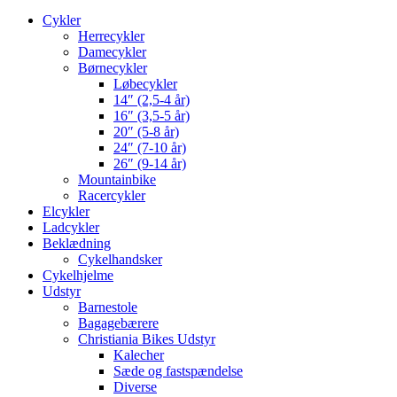
Cykler
Herrecykler
Damecykler
Børnecykler
Løbecykler
14″ (2,5-4 år)
16″ (3,5-5 år)
20″ (5-8 år)
24″ (7-10 år)
26″ (9-14 år)
Mountainbike
Racercykler
Elcykler
Ladcykler
Beklædning
Cykelhandsker
Cykelhjelme
Udstyr
Barnestole
Bagagebærere
Christiania Bikes Udstyr
Kalecher
Sæde og fastspændelse
Diverse