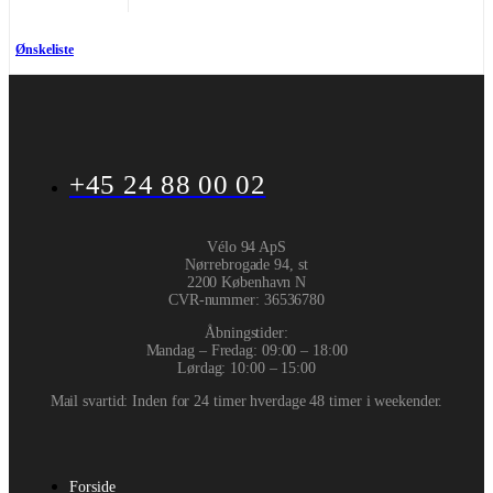
Ønskeliste
+45 24 88 00 02
Vélo 94 ApS
Nørrebrogade 94, st
2200 København N
CVR-nummer
:
36536780
Åbningstider:
Mandag – Fredag: 09:00 – 18:00
Lørdag: 10:00 – 15:00
Mail svartid: Inden for 24 timer hverdage 48 timer i weekender.
Forside