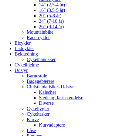
14″ (2,5-4 år)
16″ (3,5-5 år)
20″ (5-8 år)
24″ (7-10 år)
26″ (9-14 år)
Mountainbike
Racercykler
Elcykler
Ladcykler
Beklædning
Cykelhandsker
Cykelhjelme
Udstyr
Barnestole
Bagagebærere
Christiania Bikes Udstyr
Kalecher
Sæde og fastspændelse
Diverse
Cykellygter
Cykeltasker
Kurve
Kurvadaptere
Låse
Pumper