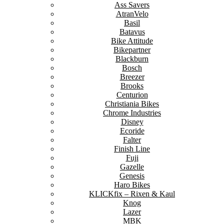
Ass Savers
AtranVelo
Basil
Batavus
Bike Attitude
Bikepartner
Blackburn
Bosch
Breezer
Brooks
Centurion
Christiania Bikes
Chrome Industries
Disney
Ecoride
Falter
Finish Line
Fuji
Gazelle
Genesis
Haro Bikes
KLICKfix – Rixen & Kaul
Knog
Lazer
MBK