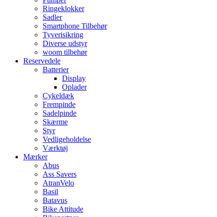
Ringeklokker
Sadler
Smartphone Tilbehør
Tyverisikring
Diverse udstyr
woom tilbehør
Reservedele
Batterier
Display
Oplader
Cykeldæk
Frempinde
Sadelpinde
Skærme
Styr
Vedligeholdelse
Værktøj
Mærker
Abus
Ass Savers
AtranVelo
Basil
Batavus
Bike Attitude