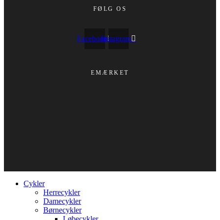
FØLG OS
Facebook
Instagram
EMÆRKET
Cykler
Herrecykler
Damecykler
Børnecykler
Løbecykler