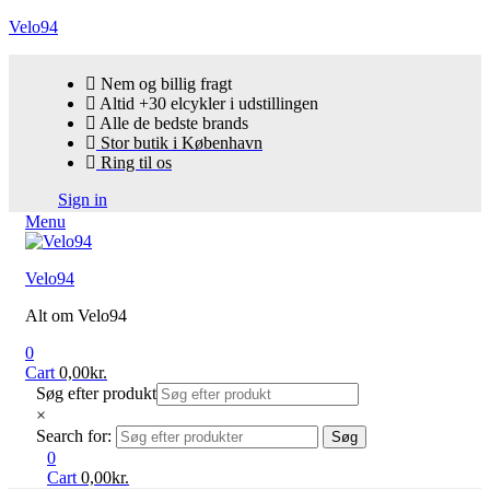
Velo94
Nem og billig fragt
Altid +30 elcykler i udstillingen
Alle de bedste brands
Stor butik i København
Ring til os
Sign in
Menu
Velo94
Alt om Velo94
0
Cart
0,00
kr.
Søg efter produkt
×
Search for:
Søg
0
Cart
0,00
kr.