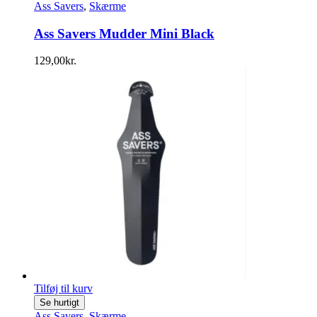
Ass Savers
,
Skærme
Ass Savers Mudder Mini Black
129,00
kr.
Tilføj til kurv
Se hurtigt
Ass Savers
,
Skærme