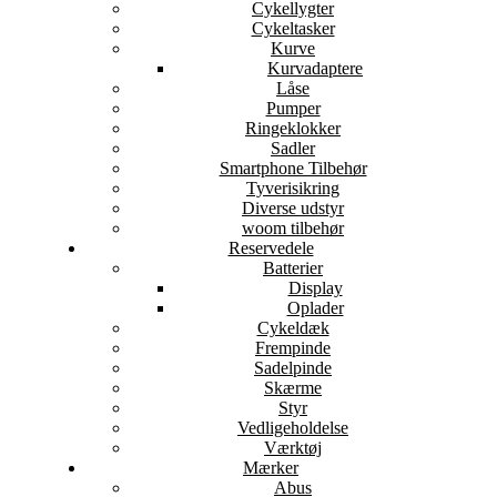
Cykellygter
Cykeltasker
Kurve
Kurvadaptere
Låse
Pumper
Ringeklokker
Sadler
Smartphone Tilbehør
Tyverisikring
Diverse udstyr
woom tilbehør
Reservedele
Batterier
Display
Oplader
Cykeldæk
Frempinde
Sadelpinde
Skærme
Styr
Vedligeholdelse
Værktøj
Mærker
Abus