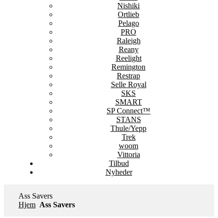
Nishiki
Ortlieb
Pelago
PRO
Raleigh
Reany
Reelight
Remington
Restrap
Selle Royal
SKS
SMART
SP Connect™
STANS
Thule/Yepp
Trek
woom
Vittoria
Tilbud
Nyheder
Ass Savers
Hjem
Ass Savers