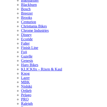
Bikepartner
Blackburn
Bosch
Breezer
Brooks
Centurion
Christiania Bikes
Chrome Industries
Disney
Ecoride
Falter
Finish Line
Fuji
Gazelle
Genesis
Haro Bikes
KLICKfix – Rixen & Kaul
Knog
Lazer
MBK
Nishiki
Ortlieb
Pelago
PRO
Raleigh