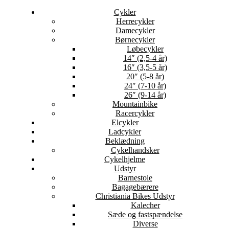
Cykler
Herrecykler
Damecykler
Børnecykler
Løbecykler
14″ (2,5-4 år)
16″ (3,5-5 år)
20″ (5-8 år)
24″ (7-10 år)
26″ (9-14 år)
Mountainbike
Racercykler
Elcykler
Ladcykler
Beklædning
Cykelhandsker
Cykelhjelme
Udstyr
Barnestole
Bagagebærere
Christiania Bikes Udstyr
Kalecher
Sæde og fastspændelse
Diverse