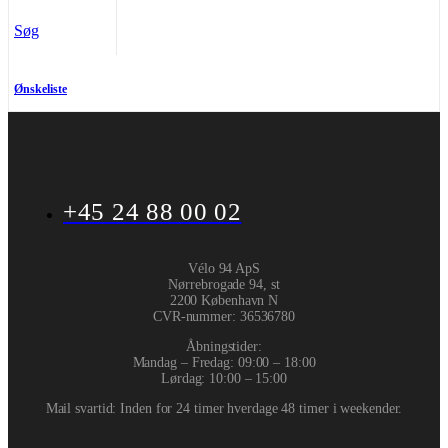
Søg
Ønskeliste
+45 24 88 00 02
Vélo 94 ApS
Nørrebrogade 94, st
2200 København N
CVR-nummer
:
36536780
Åbningstider:
Mandag – Fredag: 09:00 – 18:00
Lørdag: 10:00 – 15:00
Mail svartid: Inden for 24 timer hverdage 48 timer i weekender.