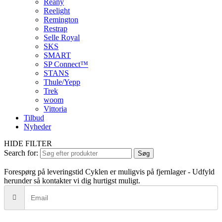
Reany
Reelight
Remington
Restrap
Selle Royal
SKS
SMART
SP Connect™
STANS
Thule/Yepp
Trek
woom
Vittoria
Tilbud
Nyheder
HIDE FILTER
Search for:
Søg
Forespørg på leveringstid
Cyklen er muligvis på fjernlager - Udfyld
herunder så kontakter vi dig hurtigst muligt.