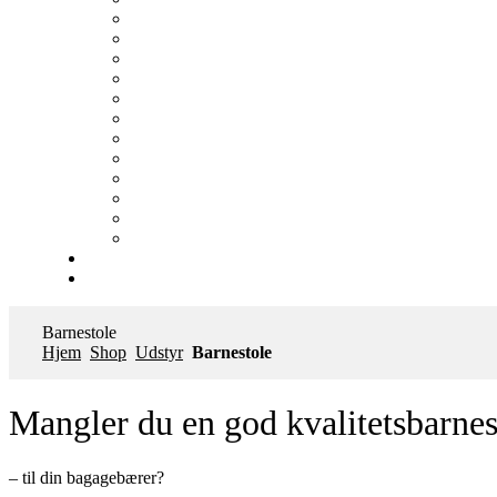
Barnestole
Hjem
Shop
Udstyr
Barnestole
Mangler du en god kvalitetsbarne
– til din bagagebærer?