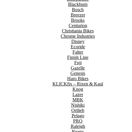
Blackburn
Bosch
Breezer
Brooks
Centurion
Christiania Bikes
Chrome Industries
Disney
Ecoride
Falter
Finish Line
Fuji
Gazelle
Genesis
Haro Bikes
KLICKfix – Rixen & Kaul
Knog
Lazer
MBK
Nishiki
Ortlieb
Pelago
PRO
Raleigh
Reany