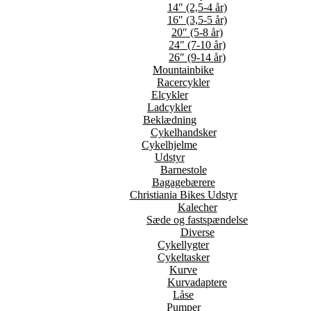
14″ (2,5-4 år)
16″ (3,5-5 år)
20″ (5-8 år)
24″ (7-10 år)
26″ (9-14 år)
Mountainbike
Racercykler
Elcykler
Ladcykler
Beklædning
Cykelhandsker
Cykelhjelme
Udstyr
Barnestole
Bagagebærere
Christiania Bikes Udstyr
Kalecher
Sæde og fastspændelse
Diverse
Cykellygter
Cykeltasker
Kurve
Kurvadaptere
Låse
Pumper