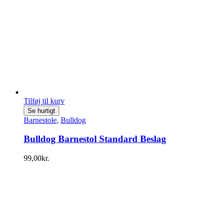
Tilføj til kurv
Se hurtigt
Barnestole
,
Bulldog
Bulldog Barnestol Standard Beslag
99,00
kr.