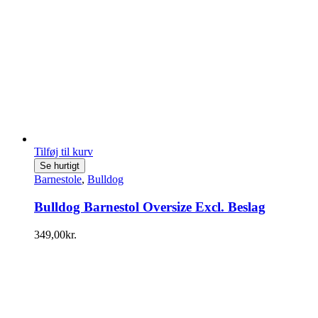
Tilføj til kurv
Se hurtigt
Barnestole
,
Bulldog
Bulldog Barnestol Oversize Excl. Beslag
349,00
kr.