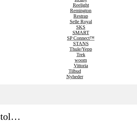
Reelight
Remington
Restrap
Selle Royal
SKS
SMART
SP Connect™
STANS
Thule/Yepp
Trek
woom
Vittoria
Tilbud
Nyheder
stol…