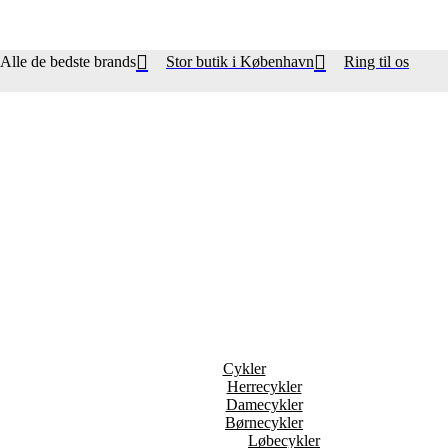
Alle de bedste brands
Stor butik i København
Ring til os
Cykler
Herrecykler
Damecykler
Børnecykler
Løbecykler