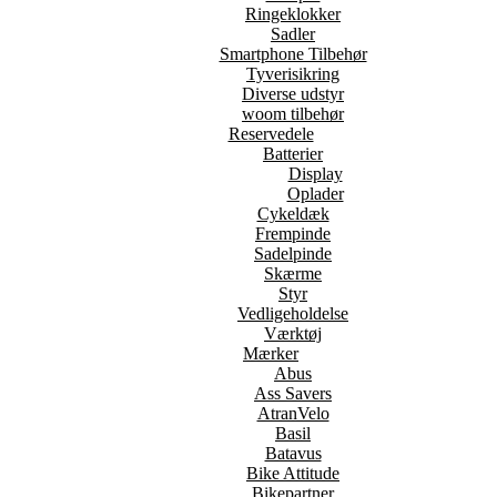
Ringeklokker
Sadler
Smartphone Tilbehør
Tyverisikring
Diverse udstyr
woom tilbehør
Reservedele
Batterier
Display
Oplader
Cykeldæk
Frempinde
Sadelpinde
Skærme
Styr
Vedligeholdelse
Værktøj
Mærker
Abus
Ass Savers
AtranVelo
Basil
Batavus
Bike Attitude
Bikepartner