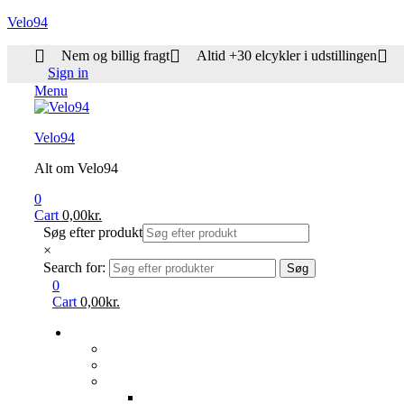
Velo94
Nem og billig fragt
Altid +30 elcykler i udstillingen
Sign in
Menu
Velo94
Alt om Velo94
0
Cart
0,00
kr.
Søg efter produkt
×
Search for:
Søg
0
Cart
0,00
kr.