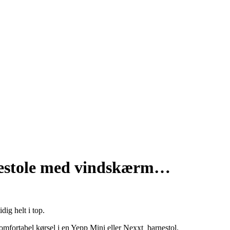
nestole med vindskærm…
ig helt i top.
mfortabel kørsel i en Yepp Mini eller Nexxt barnestol.