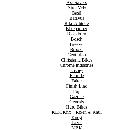
Ass Savers
AtranVelo
Basil
Batavus
Bike Attitude
Bikepartner
Blackburn
Bosch
Breezer
Brooks
Centurion
Christiania Bikes
Chrome Industries
Disney
Ecoride
Falter
Finish Line
Fuji
Gazelle
Genesis
Haro Bikes
KLICKfix – Rixen & Kaul
Knog
Lazer
MBK