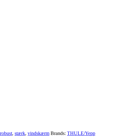
robust
,
stærk
,
vindskærm
Brands:
THULE/Yepp