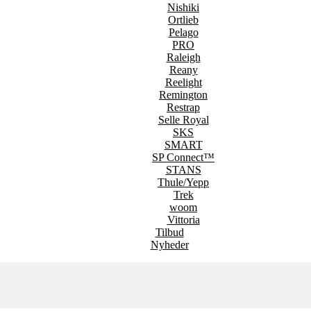
Nishiki
Ortlieb
Pelago
PRO
Raleigh
Reany
Reelight
Remington
Restrap
Selle Royal
SKS
SMART
SP Connect™
STANS
Thule/Yepp
Trek
woom
Vittoria
Tilbud
Nyheder