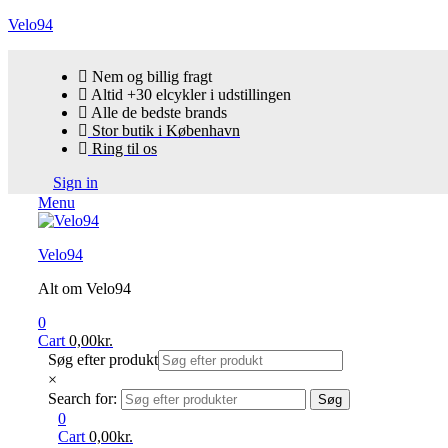
Velo94
Nem og billig fragt
Altid +30 elcykler i udstillingen
Alle de bedste brands
Stor butik i København
Ring til os
Sign in
Menu
Velo94
Alt om Velo94
0
Cart
0,00
kr.
Søg efter produkt
×
Search for:
Søg
0
Cart
0,00
kr.