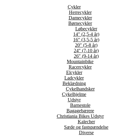
Cykler
Herrecykler
Damecykler
Børnecykler
Løbecykler
14″ (2,5-4 år)
16″ (3,5-5 år)
20″ (5-8 år)
24″ (7-10 år)
26″ (9-14 år)
Mountainbike
Racercykler
Elcykler
Ladcykler
Beklædning
Cykelhandsker
Cykelhjelme
Udstyr
Barnestole
Bagagebærere
Christiania Bikes Udstyr
Kalecher
Sæde og fastspændelse
Diverse