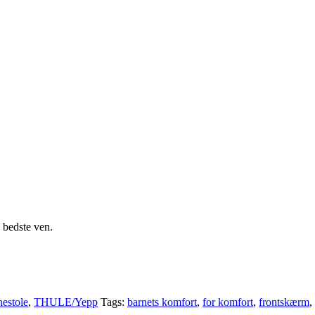
 bedste ven.
estole
,
THULE/Yepp
Tags:
barnets komfort
,
for komfort
,
frontskærm
,