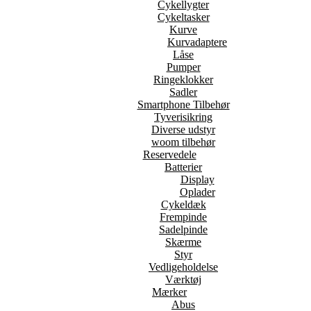
Cykellygter
Cykeltasker
Kurve
Kurvadaptere
Låse
Pumper
Ringeklokker
Sadler
Smartphone Tilbehør
Tyverisikring
Diverse udstyr
woom tilbehør
Reservedele
Batterier
Display
Oplader
Cykeldæk
Frempinde
Sadelpinde
Skærme
Styr
Vedligeholdelse
Værktøj
Mærker
Abus