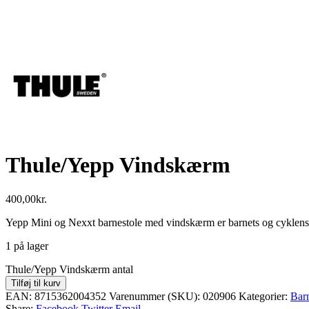
Thule/Yepp Vindskærm
400,00
kr.
Yepp Mini og Nexxt barnestole med vindskærm er barnets og cyklens
1 på lager
Thule/Yepp Vindskærm antal
Tilføj til kurv
EAN:
8715362004352
Varenummer (SKU):
020906
Kategorier:
Barn
Share:
Facebook
Twitter
Email