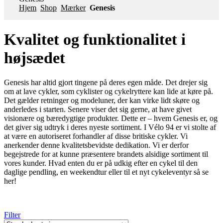
Hjem
Shop
Mærker
Genesis
Kvalitet og funktionalitet i
højsædet
Genesis har altid gjort tingene på deres egen måde. Det drejer sig
om at lave cykler, som cyklister og cykelryttere kan lide at køre på.
Det gælder retninger og modeluner, der kan virke lidt skøre og
anderledes i starten. Senere viser det sig gerne, at have givet
visionære og bæredygtige produkter. Dette er – hvem Genesis er, og
det giver sig udtryk i deres nyeste sortiment. I Vélo 94 er vi stolte af
at være en autoriseret forhandler af disse britiske cykler. Vi
anerkender denne kvalitetsbevidste dedikation. Vi er derfor
begejstrede for at kunne præsentere brandets alsidige sortiment til
vores kunder. Hvad enten du er på udkig efter en cykel til den
daglige pendling, en weekendtur eller til et nyt cykeleventyr så se
her!
Filter