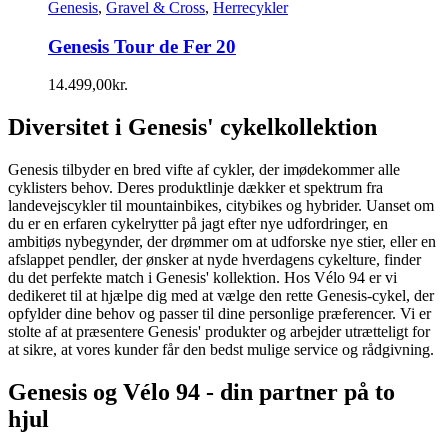
Genesis
,
Gravel & Cross
,
Herrecykler
Genesis Tour de Fer 20
14.499,00
kr.
Diversitet i Genesis' cykelkollektion
Genesis tilbyder en bred vifte af cykler, der imødekommer alle
cyklisters behov. Deres produktlinje dækker et spektrum fra
landevejscykler til mountainbikes, citybikes og hybrider. Uanset om
du er en erfaren cykelrytter på jagt efter nye udfordringer, en
ambitiøs nybegynder, der drømmer om at udforske nye stier, eller en
afslappet pendler, der ønsker at nyde hverdagens cykelture, finder
du det perfekte match i Genesis' kollektion. Hos Vélo 94 er vi
dedikeret til at hjælpe dig med at vælge den rette Genesis-cykel, der
opfylder dine behov og passer til dine personlige præferencer. Vi er
stolte af at præsentere Genesis' produkter og arbejder utrætteligt for
at sikre, at vores kunder får den bedst mulige service og rådgivning.
Genesis og Vélo 94 - din partner på to
hjul