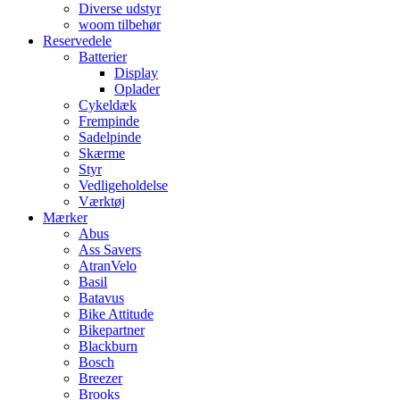
Diverse udstyr
woom tilbehør
Reservedele
Batterier
Display
Oplader
Cykeldæk
Frempinde
Sadelpinde
Skærme
Styr
Vedligeholdelse
Værktøj
Mærker
Abus
Ass Savers
AtranVelo
Basil
Batavus
Bike Attitude
Bikepartner
Blackburn
Bosch
Breezer
Brooks