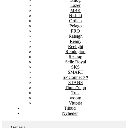
Knog
Lazer
MBK
Nishiki
Ortlieb
Pelago
PRO
Raleigh
Reany
Reelight
Remington
Restrap
Selle Royal
SKS
SMART
SP Connect™
STANS
Thule/Yepp
Trek
woom
Vittoria
Tilbud
Nyheder
Genesis