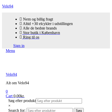
Velo94
Nem og billig fragt
Altid +30 elcykler i udstillingen
Alle de bedste brands
Stor butik i København
Ring til os
Sign in
Menu
Velo94
Alt om Velo94
0
Cart
0,00
kr.
Søg efter produkt
×
Search for:
Søg