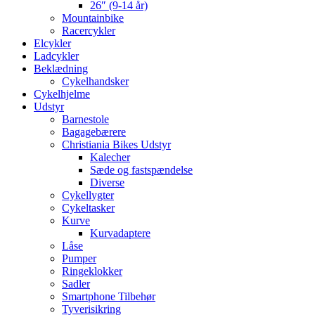
26″ (9-14 år)
Mountainbike
Racercykler
Elcykler
Ladcykler
Beklædning
Cykelhandsker
Cykelhjelme
Udstyr
Barnestole
Bagagebærere
Christiania Bikes Udstyr
Kalecher
Sæde og fastspændelse
Diverse
Cykellygter
Cykeltasker
Kurve
Kurvadaptere
Låse
Pumper
Ringeklokker
Sadler
Smartphone Tilbehør
Tyverisikring