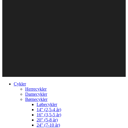
Cykler
Herrecykler
Damecykler
Børnecykler
Løbecykler
14″ (2,5-4 år)
16″ (3,5-5 år)
20″ (5-8 år)
24″ (7-10 år)