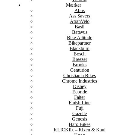
Mærker
Abus
Ass Savers
AtranVelo
Basil
Batavus
Bike Attitude
Bikepartner
Blackburn
Bosch
Breezer
Brooks
Centurion
Christiania Bikes
Chrome Industries
Disney
Ecoride
Falter
Finish Line
Fuji
Gazelle
Genesis
Haro Bikes
KLICKfix – Rixen & Kaul