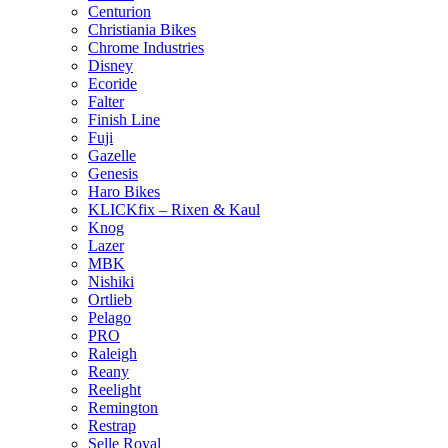
Centurion
Christiania Bikes
Chrome Industries
Disney
Ecoride
Falter
Finish Line
Fuji
Gazelle
Genesis
Haro Bikes
KLICKfix – Rixen & Kaul
Knog
Lazer
MBK
Nishiki
Ortlieb
Pelago
PRO
Raleigh
Reany
Reelight
Remington
Restrap
Selle Royal