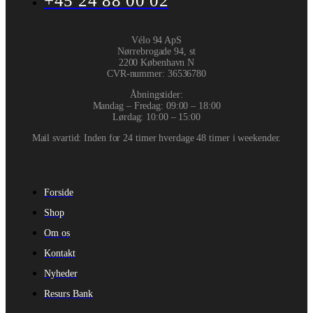
+45 24 88 00 02
Vélo 94 ApS
Nørrebrogade 94, st
2200 København N
CVR-nummer
:
36536780
Åbningstider:
Mandag – Fredag: 09:00 – 18:00
Lørdag: 10:00 – 15:00
Mail svartid: Inden for 24 timer hverdage 48 timer i weekender.
Forside
Shop
Om os
Kontakt
Nyheder
Resurs Bank