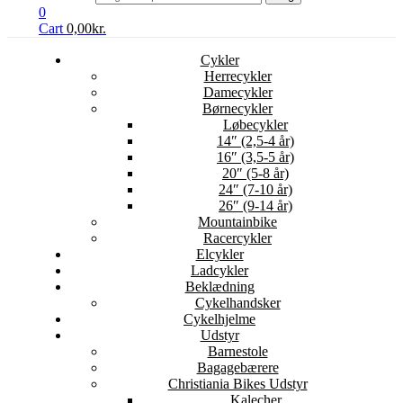
0
Cart
0,00
kr.
Cykler
Herrecykler
Damecykler
Børnecykler
Løbecykler
14″ (2,5-4 år)
16″ (3,5-5 år)
20″ (5-8 år)
24″ (7-10 år)
26″ (9-14 år)
Mountainbike
Racercykler
Elcykler
Ladcykler
Beklædning
Cykelhandsker
Cykelhjelme
Udstyr
Barnestole
Bagagebærere
Christiania Bikes Udstyr
Kalecher