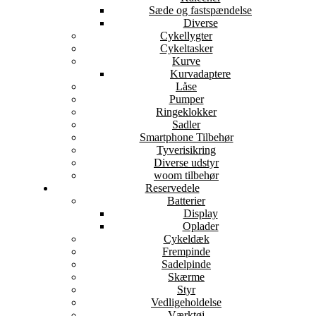
Sæde og fastspændelse
Diverse
Cykellygter
Cykeltasker
Kurve
Kurvadaptere
Låse
Pumper
Ringeklokker
Sadler
Smartphone Tilbehør
Tyverisikring
Diverse udstyr
woom tilbehør
Reservedele
Batterier
Display
Oplader
Cykeldæk
Frempinde
Sadelpinde
Skærme
Styr
Vedligeholdelse
Værktøj