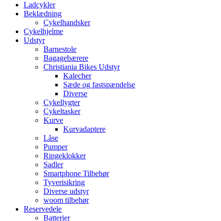
Ladcykler
Beklædning
Cykelhandsker
Cykelhjelme
Udstyr
Barnestole
Bagagebærere
Christiania Bikes Udstyr
Kalecher
Sæde og fastspændelse
Diverse
Cykellygter
Cykeltasker
Kurve
Kurvadaptere
Låse
Pumper
Ringeklokker
Sadler
Smartphone Tilbehør
Tyverisikring
Diverse udstyr
woom tilbehør
Reservedele
Batterier