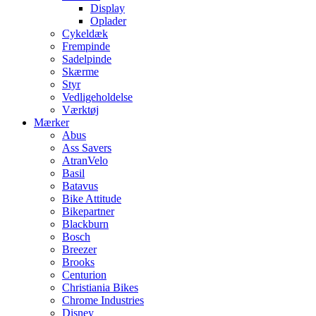
Display
Oplader
Cykeldæk
Frempinde
Sadelpinde
Skærme
Styr
Vedligeholdelse
Værktøj
Mærker
Abus
Ass Savers
AtranVelo
Basil
Batavus
Bike Attitude
Bikepartner
Blackburn
Bosch
Breezer
Brooks
Centurion
Christiania Bikes
Chrome Industries
Disney