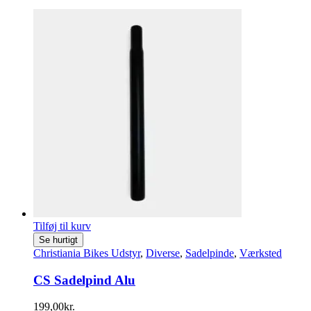
Tilføj til kurv
Se hurtigt
Christiania Bikes Udstyr
,
Diverse
,
Sadelpinde
,
Værksted
CS Sadelpind Alu
199,00
kr.