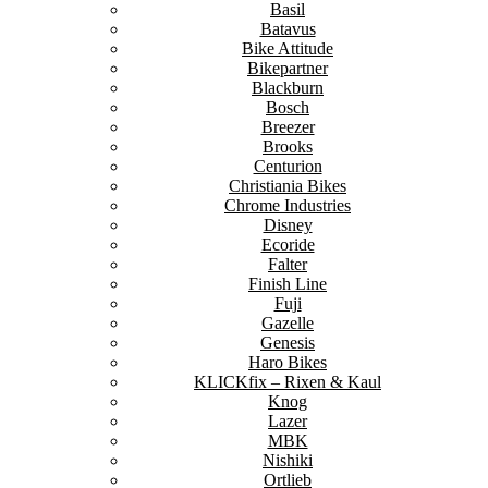
Basil
Batavus
Bike Attitude
Bikepartner
Blackburn
Bosch
Breezer
Brooks
Centurion
Christiania Bikes
Chrome Industries
Disney
Ecoride
Falter
Finish Line
Fuji
Gazelle
Genesis
Haro Bikes
KLICKfix – Rixen & Kaul
Knog
Lazer
MBK
Nishiki
Ortlieb