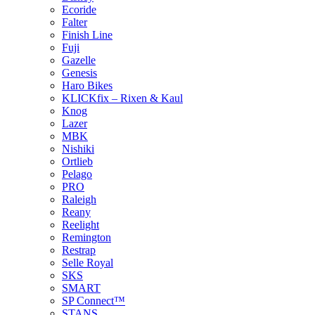
Ecoride
Falter
Finish Line
Fuji
Gazelle
Genesis
Haro Bikes
KLICKfix – Rixen & Kaul
Knog
Lazer
MBK
Nishiki
Ortlieb
Pelago
PRO
Raleigh
Reany
Reelight
Remington
Restrap
Selle Royal
SKS
SMART
SP Connect™
STANS