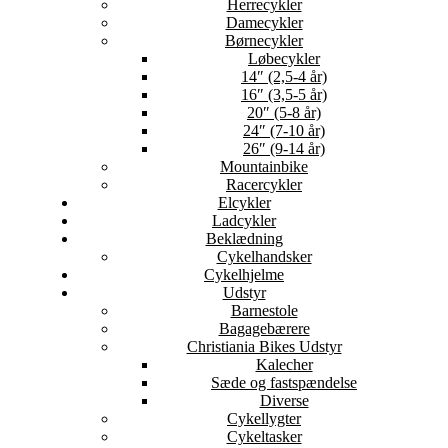
Herrecykler
Damecykler
Børnecykler
Løbecykler
14″ (2,5-4 år)
16″ (3,5-5 år)
20″ (5-8 år)
24″ (7-10 år)
26″ (9-14 år)
Mountainbike
Racercykler
Elcykler
Ladcykler
Beklædning
Cykelhandsker
Cykelhjelme
Udstyr
Barnestole
Bagagebærere
Christiania Bikes Udstyr
Kalecher
Sæde og fastspændelse
Diverse
Cykellygter
Cykeltasker