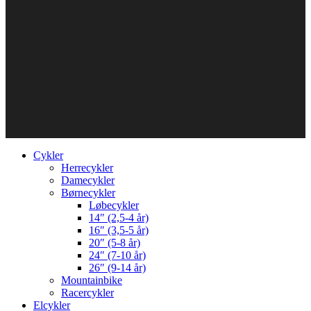
Cykler
Herrecykler
Damecykler
Børnecykler
Løbecykler
14″ (2,5-4 år)
16″ (3,5-5 år)
20″ (5-8 år)
24″ (7-10 år)
26″ (9-14 år)
Mountainbike
Racercykler
Elcykler