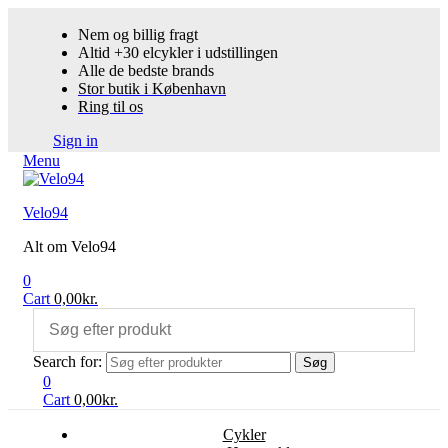
Nem og billig fragt
Altid +30 elcykler i udstillingen
Alle de bedste brands
Stor butik i København
Ring til os
Sign in
Menu
Velo94
Alt om Velo94
0
Cart
0,00
kr.
Search for:
Søg
0
Cart
0,00
kr.
Cykler