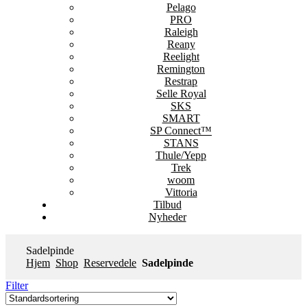
Pelago
PRO
Raleigh
Reany
Reelight
Remington
Restrap
Selle Royal
SKS
SMART
SP Connect™
STANS
Thule/Yepp
Trek
woom
Vittoria
Tilbud
Nyheder
Sadelpinde
Hjem
Shop
Reservedele
Sadelpinde
Filter