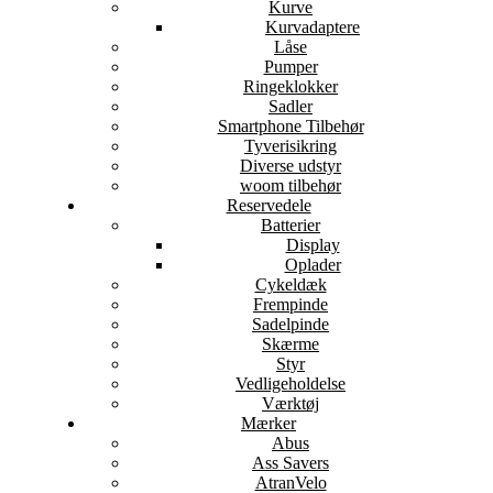
Kurve
Kurvadaptere
Låse
Pumper
Ringeklokker
Sadler
Smartphone Tilbehør
Tyverisikring
Diverse udstyr
woom tilbehør
Reservedele
Batterier
Display
Oplader
Cykeldæk
Frempinde
Sadelpinde
Skærme
Styr
Vedligeholdelse
Værktøj
Mærker
Abus
Ass Savers
AtranVelo