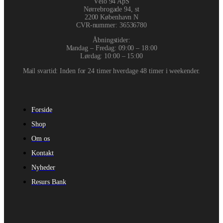
Vélo 94 ApS
Nørrebrogade 94, st
2200 København N
CVR-nummer
:
36536780
Åbningstider:
Mandag – Fredag: 09:00 – 18:00
Lørdag: 10:00 – 15:00
Mail svartid: Inden for 24 timer hverdage 48 timer i weekender.
Forside
Shop
Om os
Kontakt
Nyheder
Resurs Bank