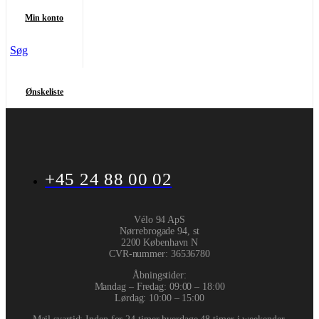
Min konto
Søg
Ønskeliste
+45 24 88 00 02
Vélo 94 ApS
Nørrebrogade 94, st
2200 København N
CVR-nummer
:
36536780
Åbningstider:
Mandag – Fredag: 09:00 – 18:00
Lørdag: 10:00 – 15:00