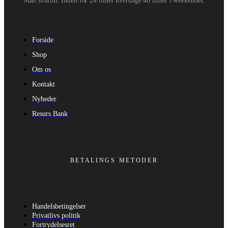
Mail svartid: Inden for 24 timer hverdage 48 timer i weekender.
Forside
Shop
Om os
Kontakt
Nyheder
Resurs Bank
BETALINGS METODER
Handelsbetingelser
Privatlivs politik
Fortrydelsesret