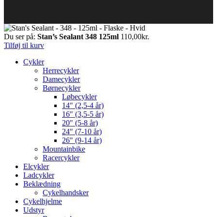
Du ser på:
Stan’s Sealant 348 125ml
110,00
kr.
Tilføj til kurv
Cykler
Herrecykler
Damecykler
Børnecykler
Løbecykler
14″ (2,5-4 år)
16″ (3,5-5 år)
20″ (5-8 år)
24″ (7-10 år)
26″ (9-14 år)
Mountainbike
Racercykler
Elcykler
Ladcykler
Beklædning
Cykelhandsker
Cykelhjelme
Udstyr