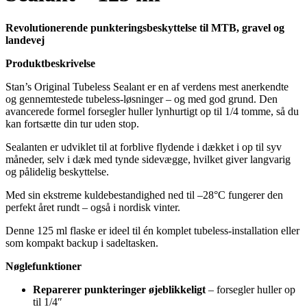
Revolutionerende punkteringsbeskyttelse til MTB, gravel og
landevej
Produktbeskrivelse
Stan’s Original Tubeless Sealant er en af verdens mest anerkendte
og gennemtestede tubeless-løsninger – og med god grund. Den
avancerede formel forsegler huller lynhurtigt op til 1/4 tomme, så du
kan fortsætte din tur uden stop.
Sealanten er udviklet til at forblive flydende i dækket i op til syv
måneder, selv i dæk med tynde sidevægge, hvilket giver langvarig
og pålidelig beskyttelse.
Med sin ekstreme kuldebestandighed ned til –28°C fungerer den
perfekt året rundt – også i nordisk vinter.
Denne 125 ml flaske er ideel til én komplet tubeless-installation eller
som kompakt backup i sadeltasken.
Nøglefunktioner
Reparerer punkteringer øjeblikkeligt
– forsegler huller op
til 1/4″