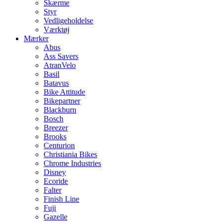
Skærme
Styr
Vedligeholdelse
Værktøj
Mærker
Abus
Ass Savers
AtranVelo
Basil
Batavus
Bike Attitude
Bikepartner
Blackburn
Bosch
Breezer
Brooks
Centurion
Christiania Bikes
Chrome Industries
Disney
Ecoride
Falter
Finish Line
Fuji
Gazelle