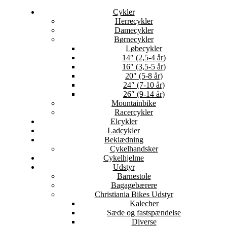
Cykler
Herrecykler
Damecykler
Børnecykler
Løbecykler
14″ (2,5-4 år)
16″ (3,5-5 år)
20″ (5-8 år)
24″ (7-10 år)
26″ (9-14 år)
Mountainbike
Racercykler
Elcykler
Ladcykler
Beklædning
Cykelhandsker
Cykelhjelme
Udstyr
Barnestole
Bagagebærere
Christiania Bikes Udstyr
Kalecher
Sæde og fastspændelse
Diverse