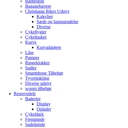
Barnestole
Bagagebærere
Christiania Bikes Udstyr
Kalecher
Sæde og fastspændelse
Diverse
Cykellygter
Cykeltasker
Kurve
Kurvadaptere
Låse
Pumper
Ringeklokker
Sadler
Smartphone Tilbehør
Tyverisikring
Diverse udstyr
woom tilbehør
Reservedele
Batterier
Display
Oplader
Cykeldæk
Frempinde
Sadelpinde