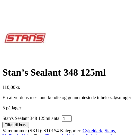
Stan’s Sealant 348 125ml
110,00
kr.
En af verdens mest anerkendte og gennemtestede tubeless-løsninger
5 på lager
Stan's Sealant 348 125ml antal
Tilføj til kurv
Varenummer (SKU):
ST0154
Kategorier:
Cykeldæk
,
Stans
,