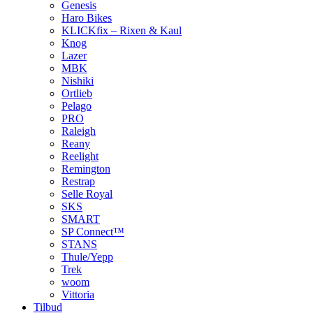
Genesis
Haro Bikes
KLICKfix – Rixen & Kaul
Knog
Lazer
MBK
Nishiki
Ortlieb
Pelago
PRO
Raleigh
Reany
Reelight
Remington
Restrap
Selle Royal
SKS
SMART
SP Connect™
STANS
Thule/Yepp
Trek
woom
Vittoria
Tilbud