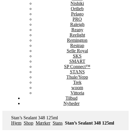
Nishiki
Ortlieb
Pelago
PRO
Raleigh
Reany
Reelight
Remington
Restrap
Selle Royal
SKS
SMART
SP Connect™
STANS
Thule/Yepp
Trek
woom
Vittoria
Tilbud
Nyheder
Stan’s Sealant 348 125ml
Hjem
Shop
Mærker
Stans
Stan’s Sealant 348 125ml