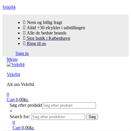
Velo94
Nem og billig fragt
Altid +30 elcykler i udstillingen
Alle de bedste brands
Stor butik i København
Ring til os
Sign in
Menu
Velo94
Alt om Velo94
0
Cart
0,00
kr.
Søg efter produkt
×
Search for:
Søg
0
Cart
0,00
kr.