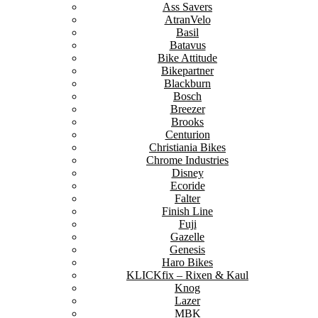
Ass Savers
AtranVelo
Basil
Batavus
Bike Attitude
Bikepartner
Blackburn
Bosch
Breezer
Brooks
Centurion
Christiania Bikes
Chrome Industries
Disney
Ecoride
Falter
Finish Line
Fuji
Gazelle
Genesis
Haro Bikes
KLICKfix – Rixen & Kaul
Knog
Lazer
MBK