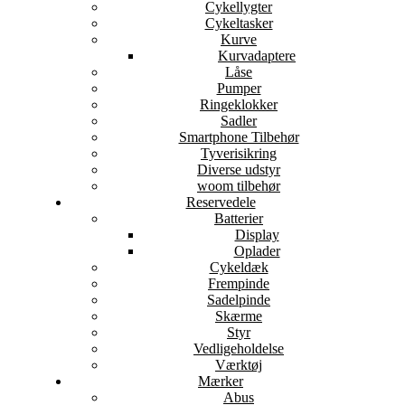
Cykellygter
Cykeltasker
Kurve
Kurvadaptere
Låse
Pumper
Ringeklokker
Sadler
Smartphone Tilbehør
Tyverisikring
Diverse udstyr
woom tilbehør
Reservedele
Batterier
Display
Oplader
Cykeldæk
Frempinde
Sadelpinde
Skærme
Styr
Vedligeholdelse
Værktøj
Mærker
Abus