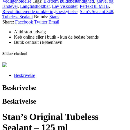
Vedligeholdelse
Tags:
Ekstrem kuldebestandighed
,
gravel og
landevej
,
Langtidsholdbar
,
Lav viskositet
,
Perfekt til MTB
,
Revolutionerende punkteringsbeskyttelse
,
Stan's Sealant 348
,
Tubeless Sealant
Brands:
Stans
Share:
Facebook
Twitter
Email
Altid stort udvalg
Køb online eller i butik - kun de bedste brands
Butik centralt i københavn
Sikker checkud
Beskrivelse
Beskrivelse
Beskrivelse
Stan’s Original Tubeless
Sealant – 125 ml