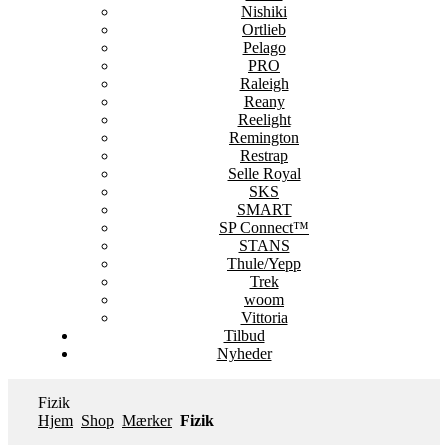
Nishiki
Ortlieb
Pelago
PRO
Raleigh
Reany
Reelight
Remington
Restrap
Selle Royal
SKS
SMART
SP Connect™
STANS
Thule/Yepp
Trek
woom
Vittoria
Tilbud
Nyheder
Fizik
Hjem
Shop
Mærker
Fizik