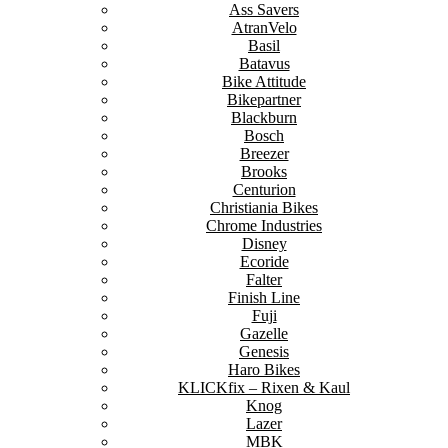
Ass Savers
AtranVelo
Basil
Batavus
Bike Attitude
Bikepartner
Blackburn
Bosch
Breezer
Brooks
Centurion
Christiania Bikes
Chrome Industries
Disney
Ecoride
Falter
Finish Line
Fuji
Gazelle
Genesis
Haro Bikes
KLICKfix – Rixen & Kaul
Knog
Lazer
MBK