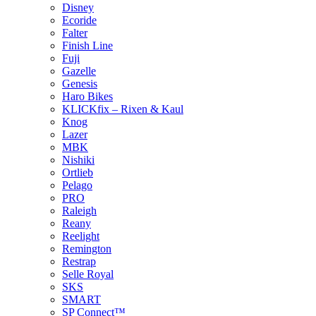
Disney
Ecoride
Falter
Finish Line
Fuji
Gazelle
Genesis
Haro Bikes
KLICKfix – Rixen & Kaul
Knog
Lazer
MBK
Nishiki
Ortlieb
Pelago
PRO
Raleigh
Reany
Reelight
Remington
Restrap
Selle Royal
SKS
SMART
SP Connect™