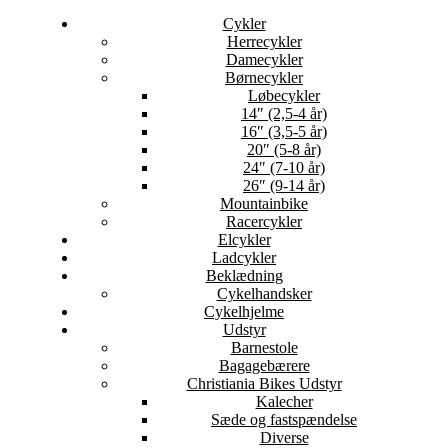
Cykler
Herrecykler
Damecykler
Børnecykler
Løbecykler
14″ (2,5-4 år)
16″ (3,5-5 år)
20″ (5-8 år)
24″ (7-10 år)
26″ (9-14 år)
Mountainbike
Racercykler
Elcykler
Ladcykler
Beklædning
Cykelhandsker
Cykelhjelme
Udstyr
Barnestole
Bagagebærere
Christiania Bikes Udstyr
Kalecher
Sæde og fastspændelse
Diverse