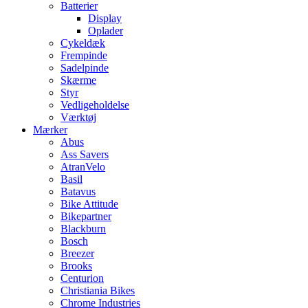
Batterier
Display
Oplader
Cykeldæk
Frempinde
Sadelpinde
Skærme
Styr
Vedligeholdelse
Værktøj
Mærker
Abus
Ass Savers
AtranVelo
Basil
Batavus
Bike Attitude
Bikepartner
Blackburn
Bosch
Breezer
Brooks
Centurion
Christiania Bikes
Chrome Industries