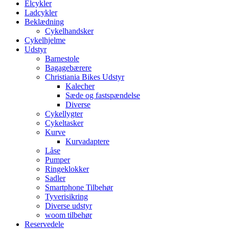
Elcykler
Ladcykler
Beklædning
Cykelhandsker
Cykelhjelme
Udstyr
Barnestole
Bagagebærere
Christiania Bikes Udstyr
Kalecher
Sæde og fastspændelse
Diverse
Cykellygter
Cykeltasker
Kurve
Kurvadaptere
Låse
Pumper
Ringeklokker
Sadler
Smartphone Tilbehør
Tyverisikring
Diverse udstyr
woom tilbehør
Reservedele