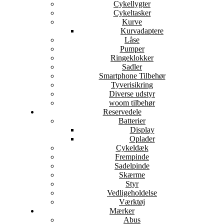
Cykellygter
Cykeltasker
Kurve
Kurvadaptere
Låse
Pumper
Ringeklokker
Sadler
Smartphone Tilbehør
Tyverisikring
Diverse udstyr
woom tilbehør
Reservedele
Batterier
Display
Oplader
Cykeldæk
Frempinde
Sadelpinde
Skærme
Styr
Vedligeholdelse
Værktøj
Mærker
Abus