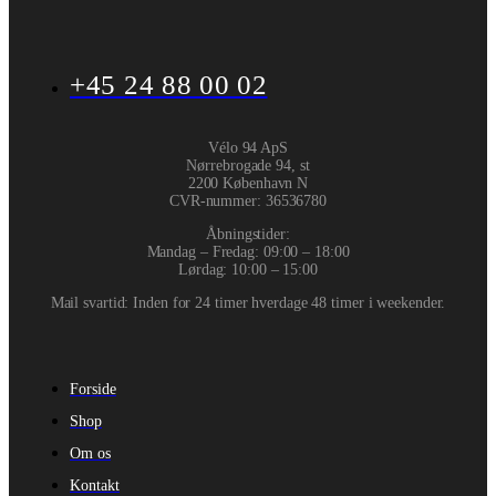
+45 24 88 00 02
Vélo 94 ApS
Nørrebrogade 94, st
2200 København N
CVR-nummer
:
36536780
Åbningstider:
Mandag – Fredag: 09:00 – 18:00
Lørdag: 10:00 – 15:00
Mail svartid: Inden for 24 timer hverdage 48 timer i weekender.
Forside
Shop
Om os
Kontakt