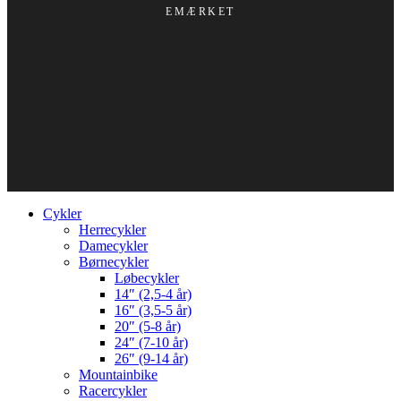
EMÆRKET
Cykler
Herrecykler
Damecykler
Børnecykler
Løbecykler
14″ (2,5-4 år)
16″ (3,5-5 år)
20″ (5-8 år)
24″ (7-10 år)
26″ (9-14 år)
Mountainbike
Racercykler