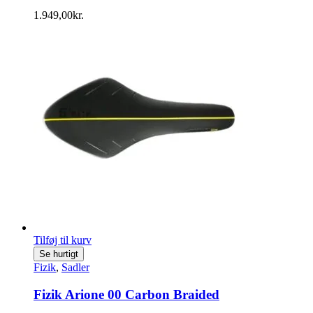
1.949,00
kr.
Tilføj til kurv
Se hurtigt
Fizik
,
Sadler
Fizik Arione 00 Carbon Braided