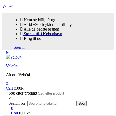
Velo94
Nem og billig fragt
Altid +30 elcykler i udstillingen
Alle de bedste brands
Stor butik i København
Ring til os
Sign in
Menu
Velo94
Alt om Velo94
0
Cart
0,00
kr.
Søg efter produkt
×
Search for:
Søg
0
Cart
0,00
kr.