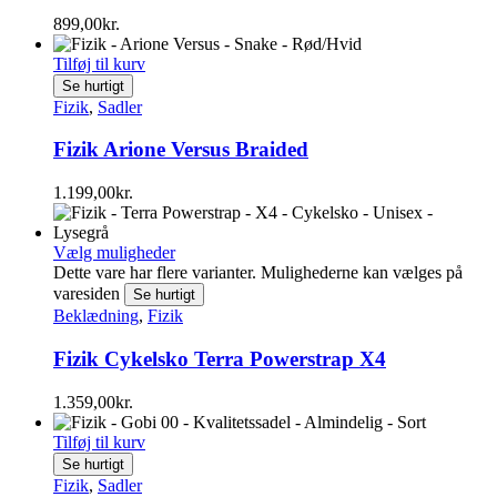
899,00
kr.
Tilføj til kurv
Se hurtigt
Fizik
,
Sadler
Fizik Arione Versus Braided
1.199,00
kr.
Vælg muligheder
Dette vare har flere varianter. Mulighederne kan vælges på
varesiden
Se hurtigt
Beklædning
,
Fizik
Fizik Cykelsko Terra Powerstrap X4
1.359,00
kr.
Tilføj til kurv
Se hurtigt
Fizik
,
Sadler