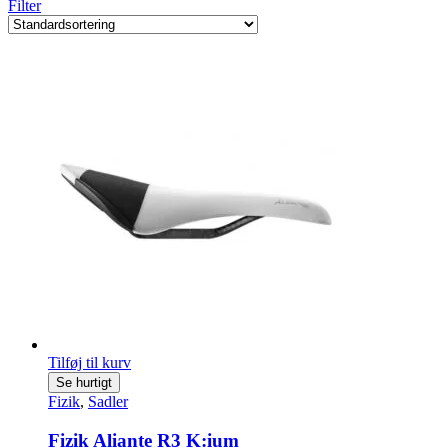
Filter
Tilføj til kurv
Se hurtigt
Fizik
,
Sadler
Fizik Aliante R3 K:ium