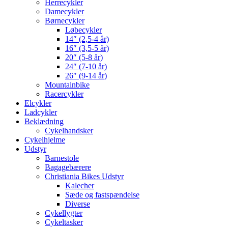
Herrecykler
Damecykler
Børnecykler
Løbecykler
14″ (2,5-4 år)
16″ (3,5-5 år)
20″ (5-8 år)
24″ (7-10 år)
26″ (9-14 år)
Mountainbike
Racercykler
Elcykler
Ladcykler
Beklædning
Cykelhandsker
Cykelhjelme
Udstyr
Barnestole
Bagagebærere
Christiania Bikes Udstyr
Kalecher
Sæde og fastspændelse
Diverse
Cykellygter
Cykeltasker