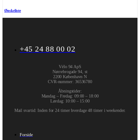
Ønskeliste
+45 24 88 00 02
Vélo 94 ApS
Nørrebrogade 94, st
2200 København N
CVR-nummer
:
36536780
Åbningstider:
Mandag – Fredag: 09:00 – 18:00
Lørdag: 10:00 – 15:00
Mail svartid: Inden for 24 timer hverdage 48 timer i weekender.
Forside