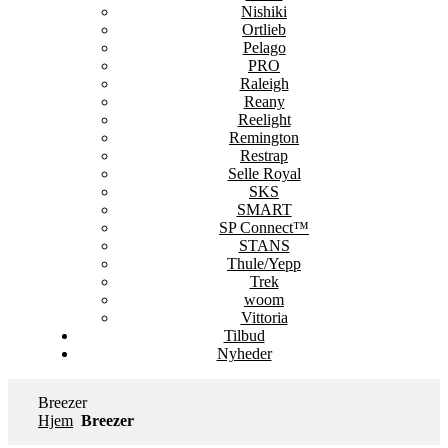
Nishiki
Ortlieb
Pelago
PRO
Raleigh
Reany
Reelight
Remington
Restrap
Selle Royal
SKS
SMART
SP Connect™
STANS
Thule/Yepp
Trek
woom
Vittoria
Tilbud
Nyheder
Breezer
Hjem
Breezer