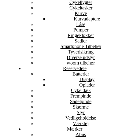
Cykellygter
Cykeltasker
Kurve
Kurvadaptere
Låse
Pumper
Ringeklokker
Sadler
Smartphone Tilbehør
Tyverisikring
Diverse udstyr
woom tilbehør
Reservedele
Batterier
Display
Oplader
Cykeldæk
Frempinde
Sadelpinde
Skærme
Styr
Vedligeholdelse
Værktøj
Mærker
Abus