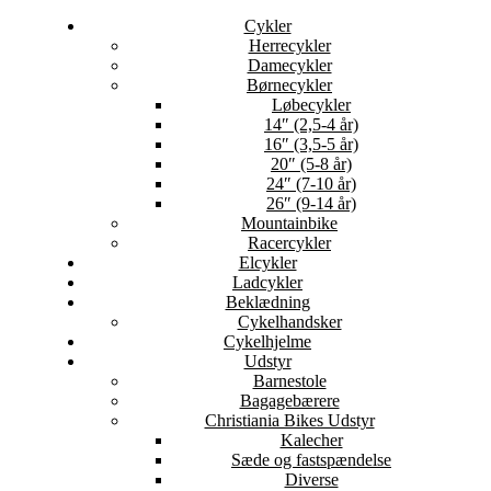
Cykler
Herrecykler
Damecykler
Børnecykler
Løbecykler
14″ (2,5-4 år)
16″ (3,5-5 år)
20″ (5-8 år)
24″ (7-10 år)
26″ (9-14 år)
Mountainbike
Racercykler
Elcykler
Ladcykler
Beklædning
Cykelhandsker
Cykelhjelme
Udstyr
Barnestole
Bagagebærere
Christiania Bikes Udstyr
Kalecher
Sæde og fastspændelse
Diverse