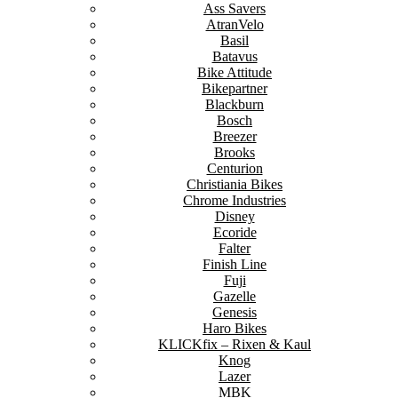
Ass Savers
AtranVelo
Basil
Batavus
Bike Attitude
Bikepartner
Blackburn
Bosch
Breezer
Brooks
Centurion
Christiania Bikes
Chrome Industries
Disney
Ecoride
Falter
Finish Line
Fuji
Gazelle
Genesis
Haro Bikes
KLICKfix – Rixen & Kaul
Knog
Lazer
MBK