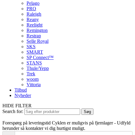
Pelago
PRO
Raleigh
Reany
Reelight
Remington
Restrap
Selle Royal
SKS
SMART
SP Connect™
STANS
Thule/Yepp
Trek
woom
Vittoria
Tilbud
Nyheder
HIDE FILTER
Search for:
Søg
Forespørg på leveringstid
Cyklen er muligvis på fjernlager - Udfyld
herunder så kontakter vi dig hurtigst muligt.