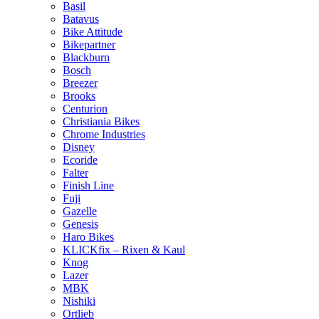
Basil
Batavus
Bike Attitude
Bikepartner
Blackburn
Bosch
Breezer
Brooks
Centurion
Christiania Bikes
Chrome Industries
Disney
Ecoride
Falter
Finish Line
Fuji
Gazelle
Genesis
Haro Bikes
KLICKfix – Rixen & Kaul
Knog
Lazer
MBK
Nishiki
Ortlieb