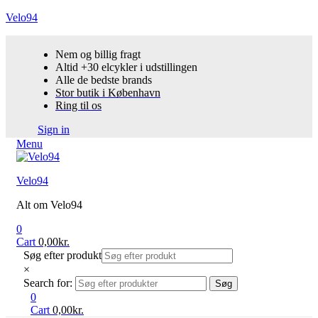
Velo94
Nem og billig fragt
Altid +30 elcykler i udstillingen
Alle de bedste brands
Stor butik i København
Ring til os
Sign in
Menu
Velo94
Alt om Velo94
0
Cart
0,00
kr.
Søg efter produkt
×
Search for:
Søg
0
Cart
0,00
kr.