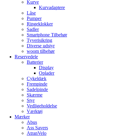
Kurve
Kurvadaptere
Låse
Pumper
Ringeklokker
Sadler
Smartphone Tilbehør
Tyverisikring
Diverse udstyr
woom tilbehør
Reservedele
Batterier
Display
Oplader
Cykeldæk
Frempinde
Sadelpinde
Skærme
Styr
Vedligeholdelse
Værktøj
Mærker
Abus
Ass Savers
AtranVelo