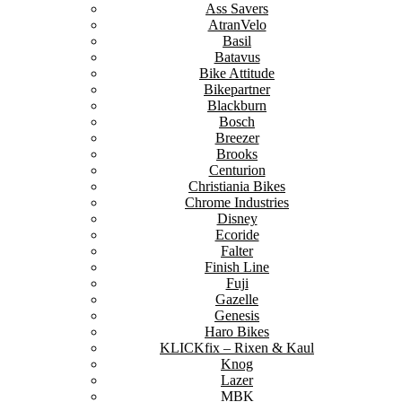
Ass Savers
AtranVelo
Basil
Batavus
Bike Attitude
Bikepartner
Blackburn
Bosch
Breezer
Brooks
Centurion
Christiania Bikes
Chrome Industries
Disney
Ecoride
Falter
Finish Line
Fuji
Gazelle
Genesis
Haro Bikes
KLICKfix – Rixen & Kaul
Knog
Lazer
MBK