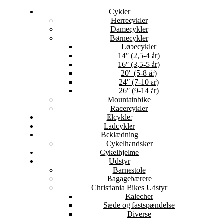
Cykler
Herrecykler
Damecykler
Børnecykler
Løbecykler
14″ (2,5-4 år)
16″ (3,5-5 år)
20″ (5-8 år)
24″ (7-10 år)
26″ (9-14 år)
Mountainbike
Racercykler
Elcykler
Ladcykler
Beklædning
Cykelhandsker
Cykelhjelme
Udstyr
Barnestole
Bagagebærere
Christiania Bikes Udstyr
Kalecher
Sæde og fastspændelse
Diverse