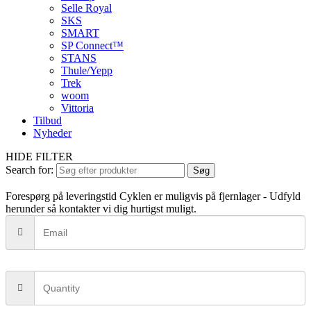
Selle Royal
SKS
SMART
SP Connect™
STANS
Thule/Yepp
Trek
woom
Vittoria
Tilbud
Nyheder
HIDE FILTER
Search for:
Søg
Forespørg på leveringstid
Cyklen er muligvis på fjernlager - Udfyld
herunder så kontakter vi dig hurtigst muligt.