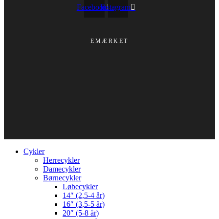
Facebook
Instagram
EMÆRKET
Cykler
Herrecykler
Damecykler
Børnecykler
Løbecykler
14″ (2,5-4 år)
16″ (3,5-5 år)
20″ (5-8 år)