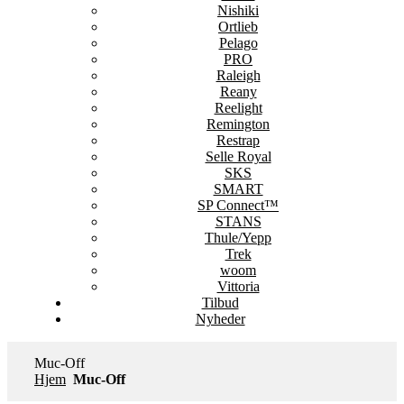
Nishiki
Ortlieb
Pelago
PRO
Raleigh
Reany
Reelight
Remington
Restrap
Selle Royal
SKS
SMART
SP Connect™
STANS
Thule/Yepp
Trek
woom
Vittoria
Tilbud
Nyheder
Muc-Off
Hjem
Muc-Off