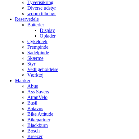
Tyverisikring
Diverse udstyr
woom tilbehør
Reservedele
Batterier
Display
Oplader
Cykeldæk
Frempinde
Sadelpinde
Skærme
Styr
Vedligeholdelse
Værktøj
Mærker
Abus
Ass Savers
AtranVelo
Basil
Batavus
Bike Attitude
Bikepartner
Blackburn
Bosch
Breezer