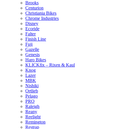
Brooks
Centurion
Christiania Bikes
Chrome Industries
Disney
Ecoride
Falter
Finish Line
Fuji
Gazelle
Genesis
Haro Bikes
KLICKfix – Rixen & Kaul
Knog
Lazer
MBK
Nishiki
Ortlieb
Pelago
PRO
Raleigh
Reany
Reelight
Remington
Restrap