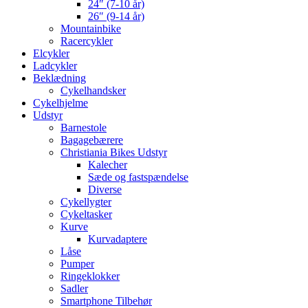
24″ (7-10 år)
26″ (9-14 år)
Mountainbike
Racercykler
Elcykler
Ladcykler
Beklædning
Cykelhandsker
Cykelhjelme
Udstyr
Barnestole
Bagagebærere
Christiania Bikes Udstyr
Kalecher
Sæde og fastspændelse
Diverse
Cykellygter
Cykeltasker
Kurve
Kurvadaptere
Låse
Pumper
Ringeklokker
Sadler
Smartphone Tilbehør