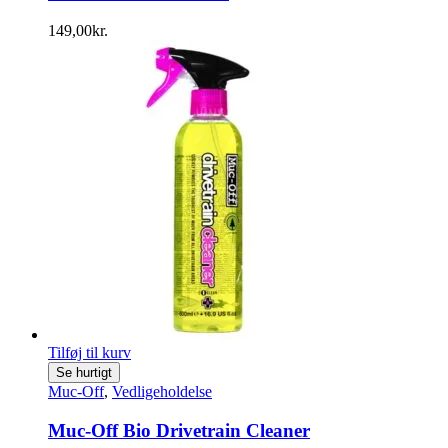
149,00
kr.
Tilføj til kurv
Se hurtigt
Muc-Off
,
Vedligeholdelse
Muc-Off Bio Drivetrain Cleaner