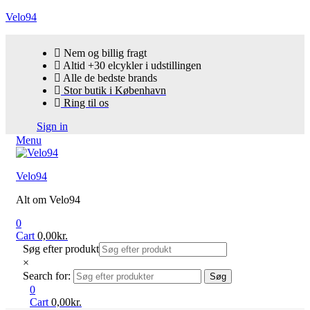
Velo94
Nem og billig fragt
Altid +30 elcykler i udstillingen
Alle de bedste brands
Stor butik i København
Ring til os
Sign in
Menu
Velo94
Alt om Velo94
0
Cart
0,00
kr.
Søg efter produkt
×
Search for:
Søg
0
Cart
0,00
kr.