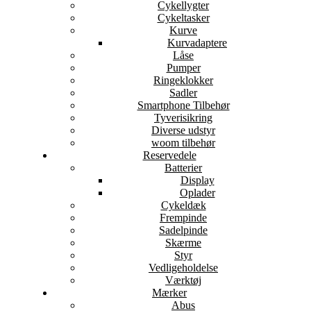
Cykellygter
Cykeltasker
Kurve
Kurvadaptere
Låse
Pumper
Ringeklokker
Sadler
Smartphone Tilbehør
Tyverisikring
Diverse udstyr
woom tilbehør
Reservedele
Batterier
Display
Oplader
Cykeldæk
Frempinde
Sadelpinde
Skærme
Styr
Vedligeholdelse
Værktøj
Mærker
Abus