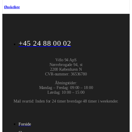
Ønskeliste
+45 24 88 00 02
Vélo 94 ApS
Nørrebrogade 94, st
2200 København N
CVR-nummer
:
36536780
Åbningstider:
Mandag – Fredag: 09:00 – 18:00
Lørdag: 10:00 – 15:00
Mail svartid: Inden for 24 timer hverdage 48 timer i weekender.
Forside