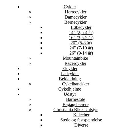
Cykler
Herrecykler
Damecykler
Børnecykler
Løbecykler
14″ (2,5-4 år)
16″ (3,5-5 år)
20″ (5-8 år)
24″ (7-10 år)
26″ (9-14 år)
Mountainbike
Racercykler
Elcykler
Ladcykler
Beklædning
Cykelhandsker
Cykelhjelme
Udstyr
Barnestole
Bagagebærere
Christiania Bikes Udstyr
Kalecher
Sæde og fastspændelse
Diverse