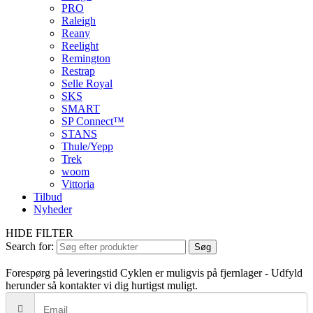
PRO
Raleigh
Reany
Reelight
Remington
Restrap
Selle Royal
SKS
SMART
SP Connect™
STANS
Thule/Yepp
Trek
woom
Vittoria
Tilbud
Nyheder
HIDE FILTER
Search for:
Søg
Forespørg på leveringstid
Cyklen er muligvis på fjernlager - Udfyld
herunder så kontakter vi dig hurtigst muligt.