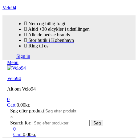
Velo94
Nem og billig fragt
Altid +30 elcykler i udstillingen
Alle de bedste brands
Stor butik i København
Ring til os
Sign in
Menu
Velo94
Alt om Velo94
0
Cart
0,00
kr.
Søg efter produkt
×
Search for:
Søg
0
Cart
0,00
kr.