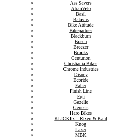
Ass Savers
AtranVelo
Basil
Batavus
Bike Attitude
Bikepartner
Blackburn
Bosch
Breezer
Brooks
Centurion
Christiania Bikes
Chrome Industries
Disney
Ecoride
Falter
Finish Line
Fuji
Gazelle
Genesis
Haro Bikes
KLICKfix – Rixen & Kaul
Knog
Lazer
MBK