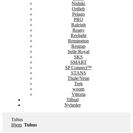
Nishiki
Ortlieb
Pelago
PRO
Raleigh
Reany
Reelight
Remington
Restrap
Selle Royal
SKS
SMART
SP Connect™
STANS
Thule/Yepp
Trek
woom
Vittoria
Tilbud
Nyheder
Tubus
Hjem
Tubus