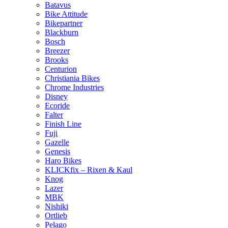
Batavus
Bike Attitude
Bikepartner
Blackburn
Bosch
Breezer
Brooks
Centurion
Christiania Bikes
Chrome Industries
Disney
Ecoride
Falter
Finish Line
Fuji
Gazelle
Genesis
Haro Bikes
KLICKfix – Rixen & Kaul
Knog
Lazer
MBK
Nishiki
Ortlieb
Pelago