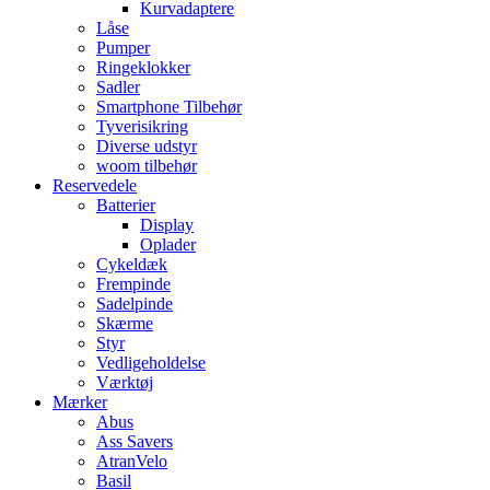
Kurvadaptere
Låse
Pumper
Ringeklokker
Sadler
Smartphone Tilbehør
Tyverisikring
Diverse udstyr
woom tilbehør
Reservedele
Batterier
Display
Oplader
Cykeldæk
Frempinde
Sadelpinde
Skærme
Styr
Vedligeholdelse
Værktøj
Mærker
Abus
Ass Savers
AtranVelo
Basil