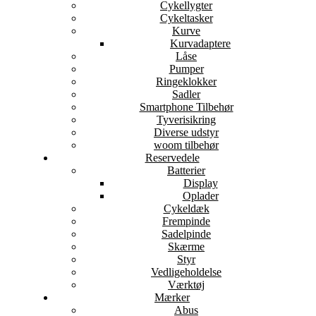
Cykellygter
Cykeltasker
Kurve
Kurvadaptere
Låse
Pumper
Ringeklokker
Sadler
Smartphone Tilbehør
Tyverisikring
Diverse udstyr
woom tilbehør
Reservedele
Batterier
Display
Oplader
Cykeldæk
Frempinde
Sadelpinde
Skærme
Styr
Vedligeholdelse
Værktøj
Mærker
Abus