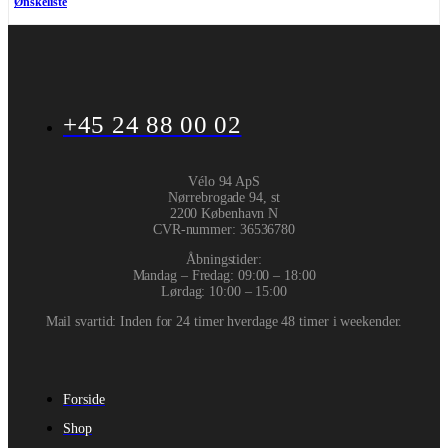
Ønskeliste
+45 24 88 00 02
Vélo 94 ApS
Nørrebrogade 94, st
2200 København N
CVR-nummer
:
36536780
Åbningstider:
Mandag – Fredag: 09:00 – 18:00
Lørdag: 10:00 – 15:00
Mail svartid: Inden for 24 timer hverdage 48 timer i weekender.
Forside
Shop