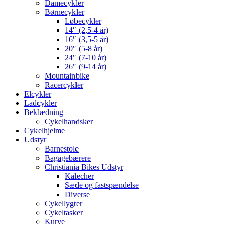
Damecykler
Børnecykler
Løbecykler
14″ (2,5-4 år)
16″ (3,5-5 år)
20″ (5-8 år)
24″ (7-10 år)
26″ (9-14 år)
Mountainbike
Racercykler
Elcykler
Ladcykler
Beklædning
Cykelhandsker
Cykelhjelme
Udstyr
Barnestole
Bagagebærere
Christiania Bikes Udstyr
Kalecher
Sæde og fastspændelse
Diverse
Cykellygter
Cykeltasker
Kurve