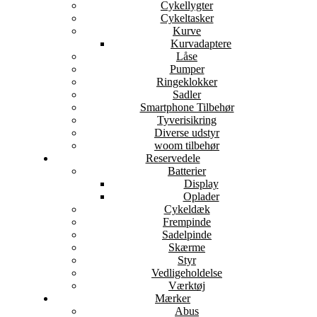
Cykellygter
Cykeltasker
Kurve
Kurvadaptere
Låse
Pumper
Ringeklokker
Sadler
Smartphone Tilbehør
Tyverisikring
Diverse udstyr
woom tilbehør
Reservedele
Batterier
Display
Oplader
Cykeldæk
Frempinde
Sadelpinde
Skærme
Styr
Vedligeholdelse
Værktøj
Mærker
Abus