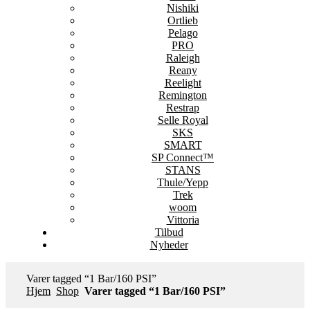
Nishiki
Ortlieb
Pelago
PRO
Raleigh
Reany
Reelight
Remington
Restrap
Selle Royal
SKS
SMART
SP Connect™
STANS
Thule/Yepp
Trek
woom
Vittoria
Tilbud
Nyheder
Varer tagged “1 Bar/160 PSI”
Hjem
Shop
Varer tagged “1 Bar/160 PSI”