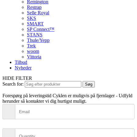
Remington
Restrap
Selle Royal
SKS
SMART
SP Connect™
STANS
Thule/Yepp
Trek
woom
Vittoria
Tilbud
Nyheder
HIDE FILTER
Search for:
Søg
Forespørg på leveringstid
Cyklen er muligvis på fjernlager - Udfyld
herunder så kontakter vi dig hurtigst muligt.