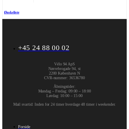
Ønskeliste
+45 24 88 00 02
Vélo 94 ApS
Nørrebrogade 94, st
2200 København N
CVR-nummer
:
36536780
Åbningstider:
Mandag – Fredag: 09:00 – 18:00
Lørdag: 10:00 – 15:00
Mail svartid: Inden for 24 timer hverdage 48 timer i weekender.
Forside