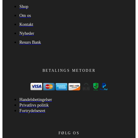
Shop
Om os
Kontakt
Nyheder
Resurs Bank
BETALINGS METODER
Handelsbetingelser
Privatlivs politik
Fortrydelsesret
FØLG OS