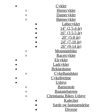
Cykler
Herrecykler
Damecykler
Børnecykler
Løbecykler
14″ (2,5-4 år)
16″ (3,5-5 år)
20″ (5-8 år)
24″ (7-10 år)
26″ (9-14 år)
Mountainbike
Racercykler
Elcykler
Ladcykler
Beklædning
Cykelhandsker
Cykelhjelme
Udstyr
Barnestole
Bagagebærere
Christiania Bikes Udstyr
Kalecher
Sæde og fastspændelse
Diverse