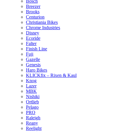
Bosch
Breezer
Brooks
Centurion
Christiania Bikes
Chrome Industries
Disney
Ecoride
Falter
Finish Line
Fuji
Gazelle
Genesis
Haro Bikes
KLICKfix – Rixen & Kaul
Knog
Lazer
MBK
Nishiki
Ortlieb
Pelago
PRO
Raleigh
Reany
Reelight