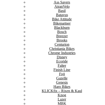
Ass Savers
AtranVelo
Basil
Batavus
Bike Attitude
Bikepartner
Blackburn
Bosch
Breezer
Brooks
Centurion
Christiania Bikes
Chrome Industries
Disney
Ecoride
Falter
Finish Line
Fuji
Gazelle
Genesis
Haro Bikes
KLICKfix – Rixen & Kaul
Knog
Lazer
MBK