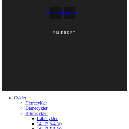
Facebook
Instagram
EMÆRKET
Cykler
Herrecykler
Damecykler
Børnecykler
Løbecykler
14″ (2,5-4 år)
16″ (3,5-5 år)