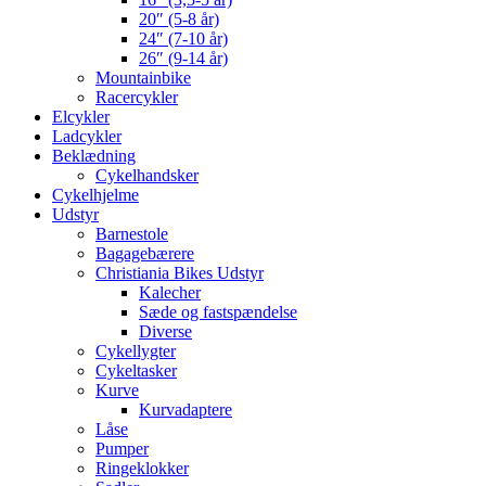
20″ (5-8 år)
24″ (7-10 år)
26″ (9-14 år)
Mountainbike
Racercykler
Elcykler
Ladcykler
Beklædning
Cykelhandsker
Cykelhjelme
Udstyr
Barnestole
Bagagebærere
Christiania Bikes Udstyr
Kalecher
Sæde og fastspændelse
Diverse
Cykellygter
Cykeltasker
Kurve
Kurvadaptere
Låse
Pumper
Ringeklokker