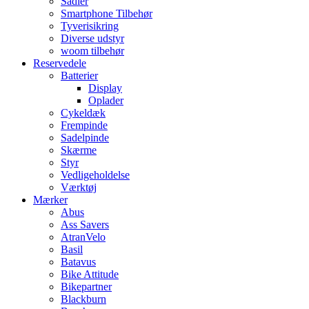
Sadler
Smartphone Tilbehør
Tyverisikring
Diverse udstyr
woom tilbehør
Reservedele
Batterier
Display
Oplader
Cykeldæk
Frempinde
Sadelpinde
Skærme
Styr
Vedligeholdelse
Værktøj
Mærker
Abus
Ass Savers
AtranVelo
Basil
Batavus
Bike Attitude
Bikepartner
Blackburn