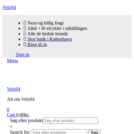
Velo94
Nem og billig fragt
Altid +30 elcykler i udstillingen
Alle de bedste brands
Stor butik i København
Ring til os
Sign in
Menu
Velo94
Alt om Velo94
0
Cart
0,00
kr.
Søg efter produkt
×
Search for:
Søg