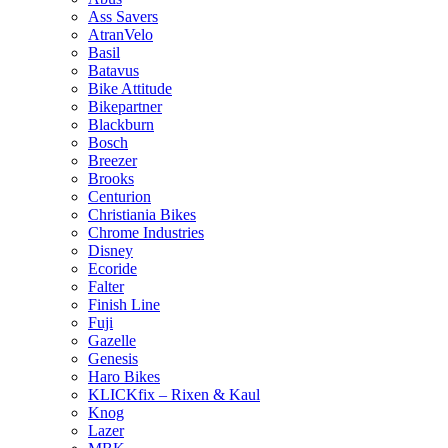
Ass Savers
AtranVelo
Basil
Batavus
Bike Attitude
Bikepartner
Blackburn
Bosch
Breezer
Brooks
Centurion
Christiania Bikes
Chrome Industries
Disney
Ecoride
Falter
Finish Line
Fuji
Gazelle
Genesis
Haro Bikes
KLICKfix – Rixen & Kaul
Knog
Lazer