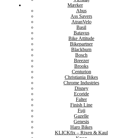
Mærker
Abus
Ass Savers
AtranVelo
Basil
Batavus
Bike Attitude
Bikepartner
Blackburn
Bosch
Breezer
Brooks
Centurion
Christiania Bikes
Chrome Industries
Disney
Ecoride
Falter
Finish Line
Fuji
Gazelle
Genesis
Haro Bikes
KLICKfix – Rixen & Kaul