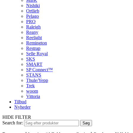
MBK
Nishiki
Ortlieb
Pelago
PRO
Raleigh
Reany
Reelight
Remington
Restrap
Selle Royal
SKS
SMART
SP Connect™
STANS
Thule/Yepp
Trek
woom
Vittoria
Tilbud
Nyheder
HIDE FILTER
Search for:
Søg