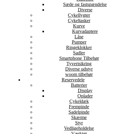
Sæde og fastspændelse
Diverse
Cykellygter
Cykeltasker
Kurve
Kurvadaptere
Låse
Pumper
Ringeklokker
Sadler
Smartphone Tilbehør
Tyverisikring
Diverse udstyr
woom tilbehør
Reservedele
Batterier
Display
Oplader
Cykeldæk
Frempinde
Sadelpinde
Skærme
Styr
Vedligeholdelse
Værktøj