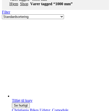
Hjem
Shop
Varer tagged “1000 mm”
Filter
Tilføj til kurv
Se hurtigt
Christiania Bikes Udstyr
,
Comodule