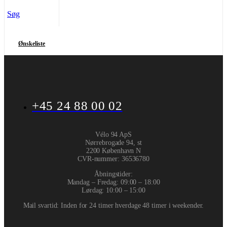
Søg
Ønskeliste
+45 24 88 00 02
Vélo 94 ApS
Nørrebrogade 94, st
2200 København N
CVR-nummer
:
36536780
Åbningstider:
Mandag – Fredag: 09:00 – 18:00
Lørdag: 10:00 – 15:00
Mail svartid: Inden for 24 timer hverdage 48 timer i weekender.