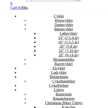
0
Cart
0,00
kr.
Cykler
Herrecykler
Damecykler
Børnecykler
Løbecykler
14″ (2,5-4 år)
16″ (3,5-5 år)
20″ (5-8 år)
24″ (7-10 år)
26″ (9-14 år)
Mountainbike
Racercykler
Elcykler
Ladcykler
Beklædning
Cykelhandsker
Cykelhjelme
Udstyr
Barnestole
Bagagebærere
Christiania Bikes Udstyr
Kalecher