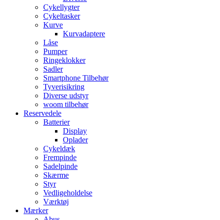
Cykellygter
Cykeltasker
Kurve
Kurvadaptere
Låse
Pumper
Ringeklokker
Sadler
Smartphone Tilbehør
Tyverisikring
Diverse udstyr
woom tilbehør
Reservedele
Batterier
Display
Oplader
Cykeldæk
Frempinde
Sadelpinde
Skærme
Styr
Vedligeholdelse
Værktøj
Mærker
Abus