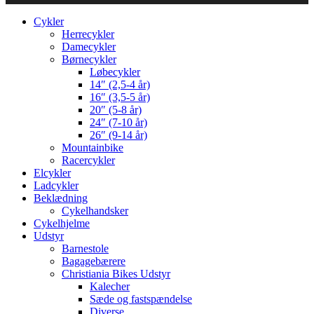
Cykler
Herrecykler
Damecykler
Børnecykler
Løbecykler
14″ (2,5-4 år)
16″ (3,5-5 år)
20″ (5-8 år)
24″ (7-10 år)
26″ (9-14 år)
Mountainbike
Racercykler
Elcykler
Ladcykler
Beklædning
Cykelhandsker
Cykelhjelme
Udstyr
Barnestole
Bagagebærere
Christiania Bikes Udstyr
Kalecher
Sæde og fastspændelse
Diverse