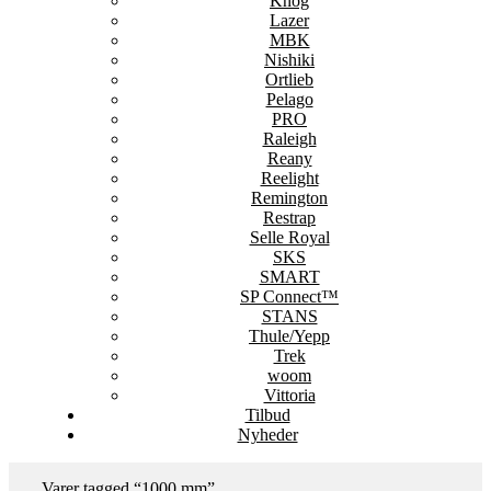
Knog
Lazer
MBK
Nishiki
Ortlieb
Pelago
PRO
Raleigh
Reany
Reelight
Remington
Restrap
Selle Royal
SKS
SMART
SP Connect™
STANS
Thule/Yepp
Trek
woom
Vittoria
Tilbud
Nyheder
Varer tagged “1000 mm”