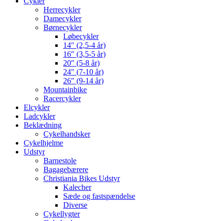
Cykler
Herrecykler
Damecykler
Børnecykler
Løbecykler
14″ (2,5-4 år)
16″ (3,5-5 år)
20″ (5-8 år)
24″ (7-10 år)
26″ (9-14 år)
Mountainbike
Racercykler
Elcykler
Ladcykler
Beklædning
Cykelhandsker
Cykelhjelme
Udstyr
Barnestole
Bagagebærere
Christiania Bikes Udstyr
Kalecher
Sæde og fastspændelse
Diverse
Cykellygter