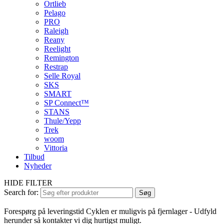
Ortlieb
Pelago
PRO
Raleigh
Reany
Reelight
Remington
Restrap
Selle Royal
SKS
SMART
SP Connect™
STANS
Thule/Yepp
Trek
woom
Vittoria
Tilbud
Nyheder
HIDE FILTER
Search for:
Søg
Forespørg på leveringstid
Cyklen er muligvis på fjernlager - Udfyld
herunder så kontakter vi dig hurtigst muligt.