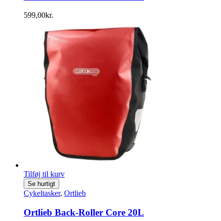
599,00
kr.
Tilføj til kurv
Se hurtigt
Cykeltasker
,
Ortlieb
Ortlieb Back-Roller Core 20L