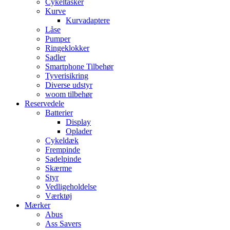
Cykeltasker
Kurve
Kurvadaptere
Låse
Pumper
Ringeklokker
Sadler
Smartphone Tilbehør
Tyverisikring
Diverse udstyr
woom tilbehør
Reservedele
Batterier
Display
Oplader
Cykeldæk
Frempinde
Sadelpinde
Skærme
Styr
Vedligeholdelse
Værktøj
Mærker
Abus
Ass Savers