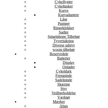
Cykellygter
Cykeltasker
Kurve
Kurvadaptere
Låse
Pumper
Ringeklokker
Sadler
Smartphone Tilbehør
Tyverisikring
Diverse udstyr
woom tilbehør
Reservedele
Batterier
Display
Oplader
Cykeldæk
Frempinde
Sadelpinde
Skærme
Styr
Vedligeholdelse
Værktøj
Mærker
Abus