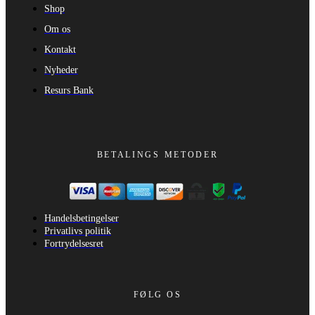
Shop
Om os
Kontakt
Nyheder
Resurs Bank
BETALINGS METODER
Handelsbetingelser
Privatlivs politik
Fortrydelsesret
FØLG OS