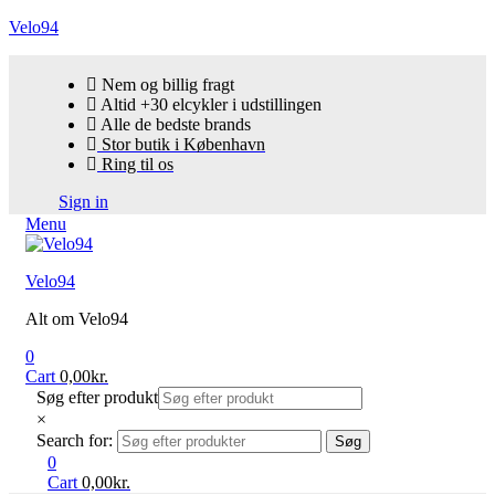
Velo94
Nem og billig fragt
Altid +30 elcykler i udstillingen
Alle de bedste brands
Stor butik i København
Ring til os
Sign in
Menu
Velo94
Alt om Velo94
0
Cart
0,00
kr.
Søg efter produkt
×
Search for:
Søg
0
Cart
0,00
kr.