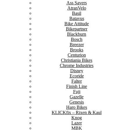
Ass Savers
AtranVelo
Basil
Batavus
Bike Attitude
Bikepartner
Blackburn
Bosch
Breezer
Brooks
Centurion
Christiania Bikes
Chrome Industries
Disney
Ecoride
Falter
Finish Line
Fuji
Gazelle
Genesis
Haro Bikes
KLICKfix – Rixen & Kaul
Knog
Lazer
MBK