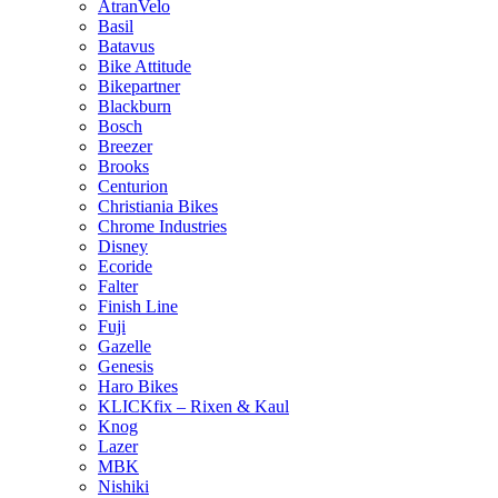
AtranVelo
Basil
Batavus
Bike Attitude
Bikepartner
Blackburn
Bosch
Breezer
Brooks
Centurion
Christiania Bikes
Chrome Industries
Disney
Ecoride
Falter
Finish Line
Fuji
Gazelle
Genesis
Haro Bikes
KLICKfix – Rixen & Kaul
Knog
Lazer
MBK
Nishiki