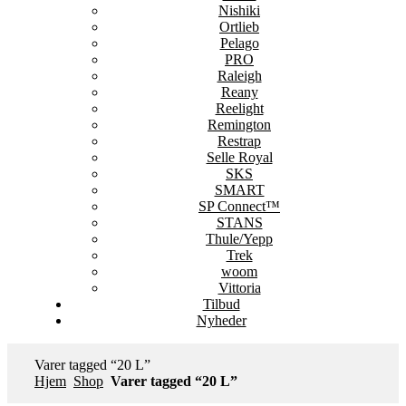
Nishiki
Ortlieb
Pelago
PRO
Raleigh
Reany
Reelight
Remington
Restrap
Selle Royal
SKS
SMART
SP Connect™
STANS
Thule/Yepp
Trek
woom
Vittoria
Tilbud
Nyheder
Varer tagged “20 L”
Hjem
Shop
Varer tagged “20 L”