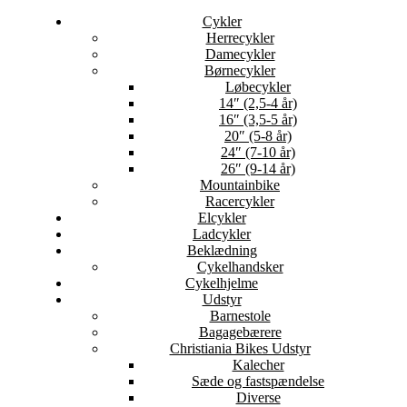
Cykler
Herrecykler
Damecykler
Børnecykler
Løbecykler
14″ (2,5-4 år)
16″ (3,5-5 år)
20″ (5-8 år)
24″ (7-10 år)
26″ (9-14 år)
Mountainbike
Racercykler
Elcykler
Ladcykler
Beklædning
Cykelhandsker
Cykelhjelme
Udstyr
Barnestole
Bagagebærere
Christiania Bikes Udstyr
Kalecher
Sæde og fastspændelse
Diverse