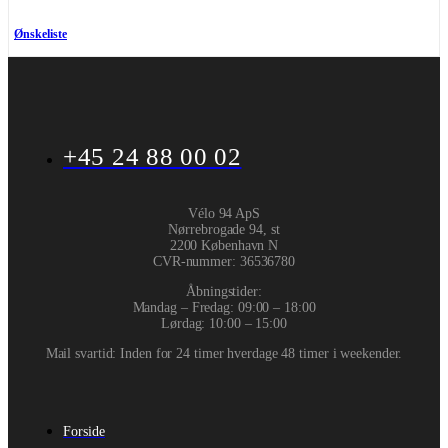
Ønskeliste
+45 24 88 00 02
Vélo 94 ApS
Nørrebrogade 94, st
2200 København N
CVR-nummer
:
36536780
Åbningstider:
Mandag – Fredag: 09:00 – 18:00
Lørdag: 10:00 – 15:00
Mail svartid: Inden for 24 timer hverdage 48 timer i weekender.
Forside