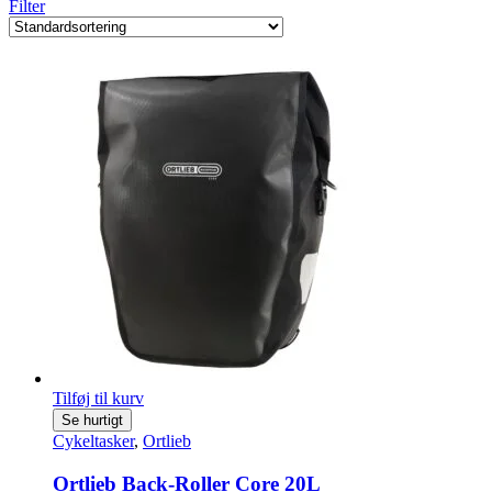
Filter
Tilføj til kurv
Se hurtigt
Cykeltasker
,
Ortlieb
Ortlieb Back-Roller Core 20L