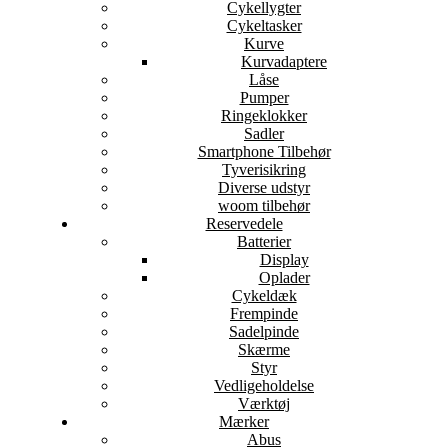
Cykellygter
Cykeltasker
Kurve
Kurvadaptere
Låse
Pumper
Ringeklokker
Sadler
Smartphone Tilbehør
Tyverisikring
Diverse udstyr
woom tilbehør
Reservedele
Batterier
Display
Oplader
Cykeldæk
Frempinde
Sadelpinde
Skærme
Styr
Vedligeholdelse
Værktøj
Mærker
Abus