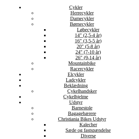
Cykler
Herrecykler
Damecykler
Børnecykler
Løbecykler
14″ (2,5-4 år)
16″ (3,5-5 år)
20″ (5-8 år)
24″ (7-10 år)
26″ (9-14 år)
Mountainbike
Racercykler
Elcykler
Ladcykler
Beklædning
Cykelhandsker
Cykelhjelme
Udstyr
Barnestole
Bagagebærere
Christiania Bikes Udstyr
Kalecher
Sæde og fastspændelse
Diverse