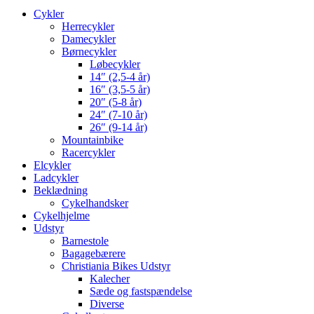
Cykler
Herrecykler
Damecykler
Børnecykler
Løbecykler
14″ (2,5-4 år)
16″ (3,5-5 år)
20″ (5-8 år)
24″ (7-10 år)
26″ (9-14 år)
Mountainbike
Racercykler
Elcykler
Ladcykler
Beklædning
Cykelhandsker
Cykelhjelme
Udstyr
Barnestole
Bagagebærere
Christiania Bikes Udstyr
Kalecher
Sæde og fastspændelse
Diverse