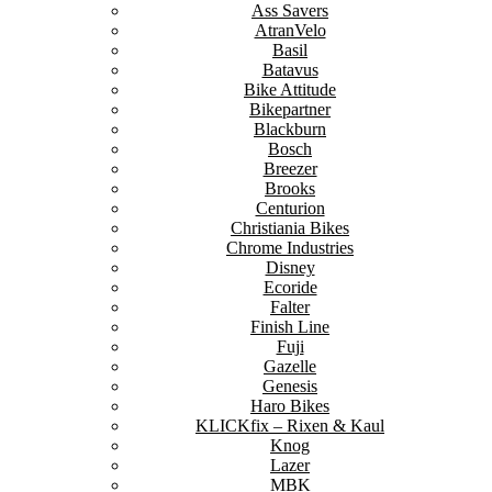
Ass Savers
AtranVelo
Basil
Batavus
Bike Attitude
Bikepartner
Blackburn
Bosch
Breezer
Brooks
Centurion
Christiania Bikes
Chrome Industries
Disney
Ecoride
Falter
Finish Line
Fuji
Gazelle
Genesis
Haro Bikes
KLICKfix – Rixen & Kaul
Knog
Lazer
MBK