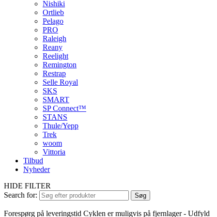
Nishiki
Ortlieb
Pelago
PRO
Raleigh
Reany
Reelight
Remington
Restrap
Selle Royal
SKS
SMART
SP Connect™
STANS
Thule/Yepp
Trek
woom
Vittoria
Tilbud
Nyheder
HIDE FILTER
Search for:
Søg
Forespørg på leveringstid
Cyklen er muligvis på fjernlager - Udfyld