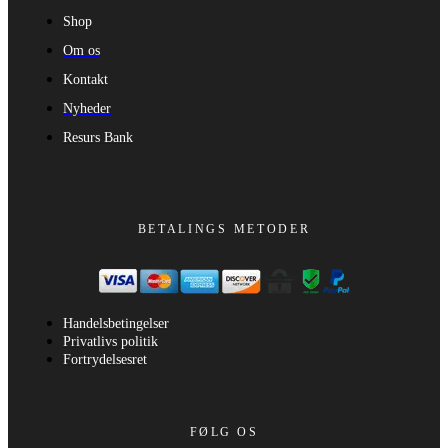
Shop
Om os
Kontakt
Nyheder
Resurs Bank
BETALINGS METODER
Handelsbetingelser
Privatlivs politik
Fortrydelsesret
FØLG OS