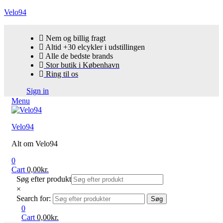
Velo94
Nem og billig fragt
Altid +30 elcykler i udstillingen
Alle de bedste brands
Stor butik i København
Ring til os
Sign in
Menu
Velo94
Alt om Velo94
0
Cart
0,00
kr.
Søg efter produkt
×
Search for:
Søg
0
Cart
0,00
kr.