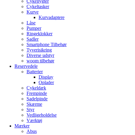
Cykellygter
Cykeltasker
Kurve
Kurvadaptere
Låse
Pumper
Ringeklokker
Sadler
Smartphone Tilbehør
Tyverisikring
Diverse udstyr
woom tilbehør
Reservedele
Batterier
Display
Oplader
Cykeldæk
Frempinde
Sadelpinde
Skærme
Styr
Vedligeholdelse
Værktøj
Mærker
Abus