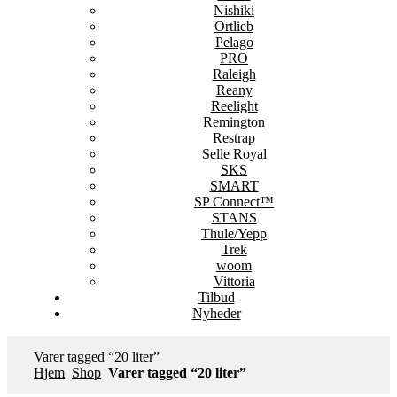
Nishiki
Ortlieb
Pelago
PRO
Raleigh
Reany
Reelight
Remington
Restrap
Selle Royal
SKS
SMART
SP Connect™
STANS
Thule/Yepp
Trek
woom
Vittoria
Tilbud
Nyheder
Varer tagged “20 liter”
Hjem
Shop
Varer tagged “20 liter”