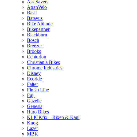
Ass Savers
AtranVelo
Basil
Batavus
Bike Attitude
Bikepartner
Blackburn
Bosch
Breezer
Brooks
Centurion
Christiania Bikes
Chrome Industries
Disney
Ecoride
Falter
Finish Line
Fuji
Gazelle
Genesis
Haro Bikes
KLICKfix – Rixen & Kaul
Knog
Lazer
MBK