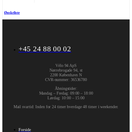
Ønskeliste
+45 24 88 00 02
Vélo 94 ApS
Nørrebrogade 94, st
2200 København N
CVR-nummer
:
36536780
Åbningstider:
Mandag – Fredag: 09:00 – 18:00
Lørdag: 10:00 – 15:00
Mail svartid: Inden for 24 timer hverdage 48 timer i weekender.
Forside