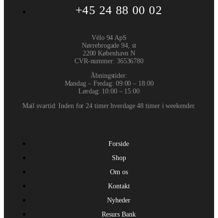
+45 24 88 00 02
Vélo 94 ApS
Nørrebrogade 94, st
2200 København N
CVR-nummer
:
36536780
Åbningstider:
Mandag – Fredag: 09:00 – 18:00
Lørdag: 10:00 – 15:00
Mail svartid: Inden for 24 timer hverdage 48 timer i weekender.
Forside
Shop
Om os
Kontakt
Nyheder
Resurs Bank