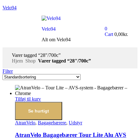
Velo94
0
Velo94
Cart
0,00
kr.
Alt om Velo94
Varer tagged “28"/700c”
Hjem
Shop
Varer tagged “28"/700c”
Filter
Tilføj til kurv
Se hurtigt
AtranVelo
,
Bagagebærere
,
Udstyr
AtranVelo Bagagebærer Tour Lite Alu AVS