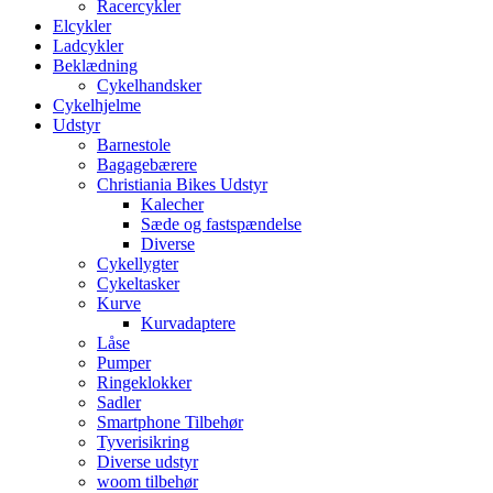
Racercykler
Elcykler
Ladcykler
Beklædning
Cykelhandsker
Cykelhjelme
Udstyr
Barnestole
Bagagebærere
Christiania Bikes Udstyr
Kalecher
Sæde og fastspændelse
Diverse
Cykellygter
Cykeltasker
Kurve
Kurvadaptere
Låse
Pumper
Ringeklokker
Sadler
Smartphone Tilbehør
Tyverisikring
Diverse udstyr
woom tilbehør