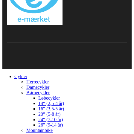
Cykler
Herrecykler
Damecykler
Børnecykler
Løbecykler
14″ (2,5-4 år)
16″ (3,5-5 år)
20″ (5-8 år)
24″ (7-10 år)
26″ (9-14 år)
Mountainbike