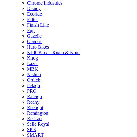
Chrome Industries
Disney
Ecoride
Falter
Finish Line
Fuji
Gazelle
Genesis
Haro Bikes
KLICKfix – Rixen & Kaul
Knog
Lazer
MBK
Nishiki
Ortlieb
Pelago
PRO
Raleigh
Reany
Reelight
Remington
Restrap
Selle Royal
SKS
SMART