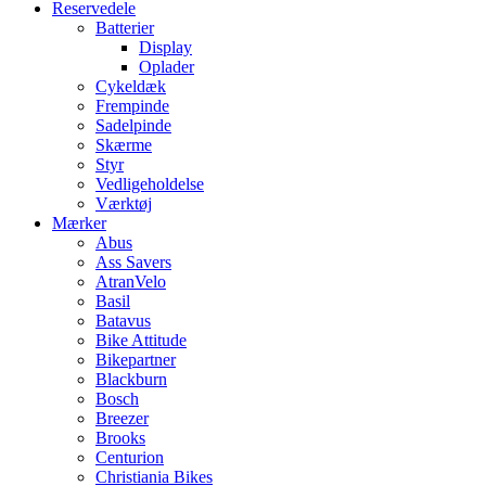
Reservedele
Batterier
Display
Oplader
Cykeldæk
Frempinde
Sadelpinde
Skærme
Styr
Vedligeholdelse
Værktøj
Mærker
Abus
Ass Savers
AtranVelo
Basil
Batavus
Bike Attitude
Bikepartner
Blackburn
Bosch
Breezer
Brooks
Centurion
Christiania Bikes