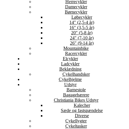
Herrecykler
Damecykler
Børnecykler
Løbecykler
14″ (2,5-4 år)
16″ (3,5-5 år)
20″ (5-8 år)
24″ (7-10 år)
26″ (9-14 år)
Mountainbike
Racercykler
Elcykler
Ladcykler
Beklædning
Cykelhandsker
Cykelhjelme
Udstyr
Barnestole
Bagagebærere
Christiania Bikes Udstyr
Kalecher
Sæde og fastspændelse
Diverse
Cykellygter
Cykeltasker