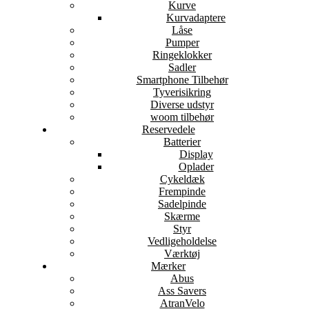
Kurve
Kurvadaptere
Låse
Pumper
Ringeklokker
Sadler
Smartphone Tilbehør
Tyverisikring
Diverse udstyr
woom tilbehør
Reservedele
Batterier
Display
Oplader
Cykeldæk
Frempinde
Sadelpinde
Skærme
Styr
Vedligeholdelse
Værktøj
Mærker
Abus
Ass Savers
AtranVelo