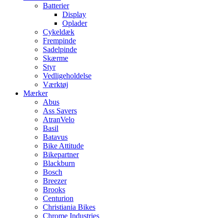
Batterier
Display
Oplader
Cykeldæk
Frempinde
Sadelpinde
Skærme
Styr
Vedligeholdelse
Værktøj
Mærker
Abus
Ass Savers
AtranVelo
Basil
Batavus
Bike Attitude
Bikepartner
Blackburn
Bosch
Breezer
Brooks
Centurion
Christiania Bikes
Chrome Industries