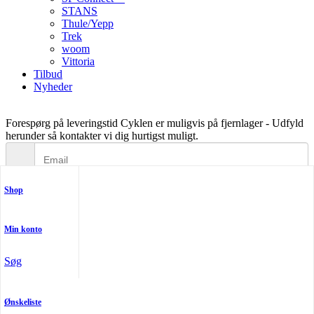
STANS
Thule/Yepp
Trek
woom
Vittoria
Tilbud
Nyheder
Forespørg på leveringstid
Cyklen er muligvis på fjernlager - Udfyld
herunder så kontakter vi dig hurtigst muligt.
Shop
Min konto
Søg
Skriv dig op
Fortryd aftale
Ønskeliste