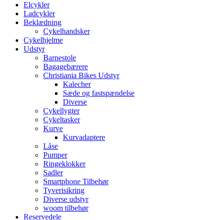
Elcykler
Ladcykler
Beklædning
Cykelhandsker
Cykelhjelme
Udstyr
Barnestole
Bagagebærere
Christiania Bikes Udstyr
Kalecher
Sæde og fastspændelse
Diverse
Cykellygter
Cykeltasker
Kurve
Kurvadaptere
Låse
Pumper
Ringeklokker
Sadler
Smartphone Tilbehør
Tyverisikring
Diverse udstyr
woom tilbehør
Reservedele