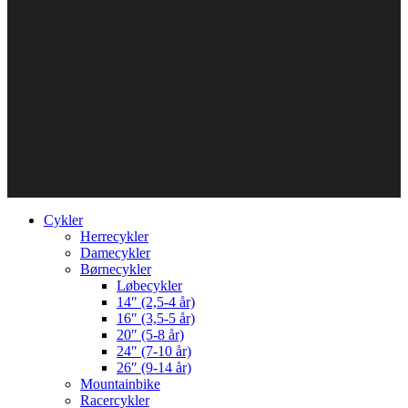
Cykler
Herrecykler
Damecykler
Børnecykler
Løbecykler
14″ (2,5-4 år)
16″ (3,5-5 år)
20″ (5-8 år)
24″ (7-10 år)
26″ (9-14 år)
Mountainbike
Racercykler