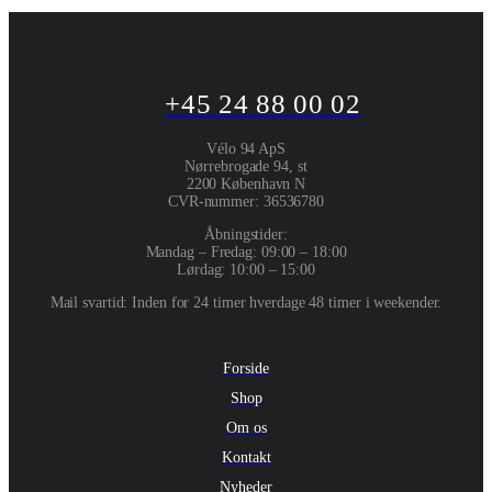
+45 24 88 00 02
Vélo 94 ApS
Nørrebrogade 94, st
2200 København N
CVR-nummer
:
36536780
Åbningstider:
Mandag – Fredag: 09:00 – 18:00
Lørdag: 10:00 – 15:00
Mail svartid: Inden for 24 timer hverdage 48 timer i weekender.
Forside
Shop
Om os
Kontakt
Nyheder