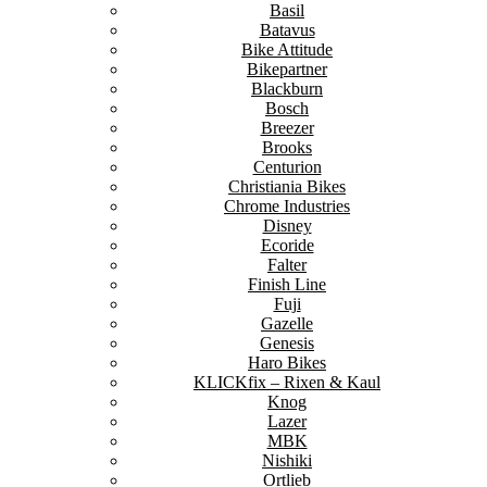
Basil
Batavus
Bike Attitude
Bikepartner
Blackburn
Bosch
Breezer
Brooks
Centurion
Christiania Bikes
Chrome Industries
Disney
Ecoride
Falter
Finish Line
Fuji
Gazelle
Genesis
Haro Bikes
KLICKfix – Rixen & Kaul
Knog
Lazer
MBK
Nishiki
Ortlieb