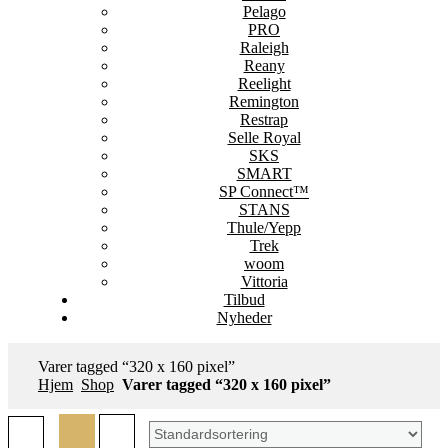
Pelago
PRO
Raleigh
Reany
Reelight
Remington
Restrap
Selle Royal
SKS
SMART
SP Connect™
STANS
Thule/Yepp
Trek
woom
Vittoria
Tilbud
Nyheder
Varer tagged “320 x 160 pixel”
Hjem
Shop
Varer tagged “320 x 160 pixel”