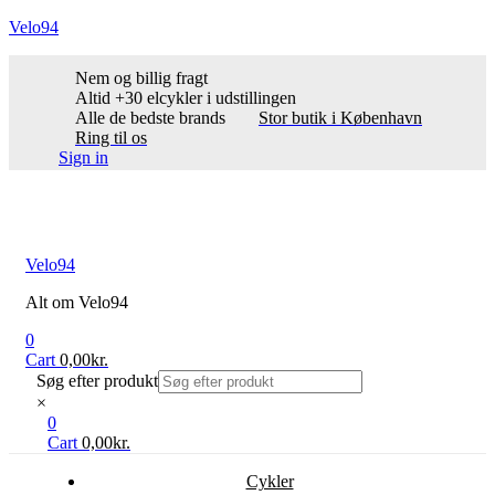
Velo94
Nem og billig fragt
Altid +30 elcykler i udstillingen
Alle de bedste brands
Stor butik i København
Ring til os
Sign in
Menu
Velo94
Alt om Velo94
0
Cart
0,00
kr.
Søg efter produkt
×
0
Cart
0,00
kr.
Cykler