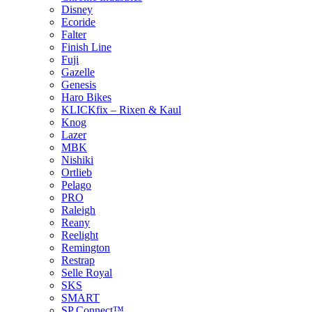
Disney
Ecoride
Falter
Finish Line
Fuji
Gazelle
Genesis
Haro Bikes
KLICKfix – Rixen & Kaul
Knog
Lazer
MBK
Nishiki
Ortlieb
Pelago
PRO
Raleigh
Reany
Reelight
Remington
Restrap
Selle Royal
SKS
SMART
SP Connect™