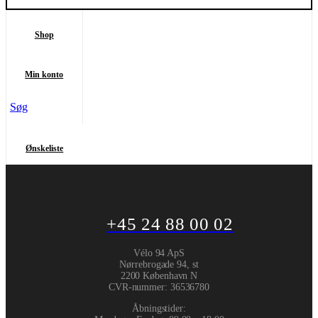
Shop
Min konto
Søg
Ønskeliste
+45 24 88 00 02
Vélo 94 ApS
Nørrebrogade 94, st
2200 København N
CVR-nummer
:
36536780
Åbningstider: