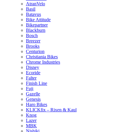
AtranVelo
Basil
Batavus
Bike Attitude
Bikepartner
Blackburn
Bosch
Breezer
Brooks
Centurion
Christiania Bikes
Chrome Industries
Disney
Ecoride
Falter
Finish Line
Fuji
Gazelle
Genesis
Haro Bikes
KLICKfix – Rixen & Kaul
Knog
Lazer
MBK
Nishiki