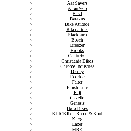
Ass Savers
AtranVelo
Basil
Batavus
Bike Attitude
Bikepartner
Blackburn
Bosch
Breezer
Brooks
Centurion
Christiania Bikes
Chrome Industries
Disney
Ecoride
Falter
Finish Line
Fuji
Gazelle
Genesis
Haro Bikes
KLICKfix – Rixen & Kaul
Knog
Lazer
MBK