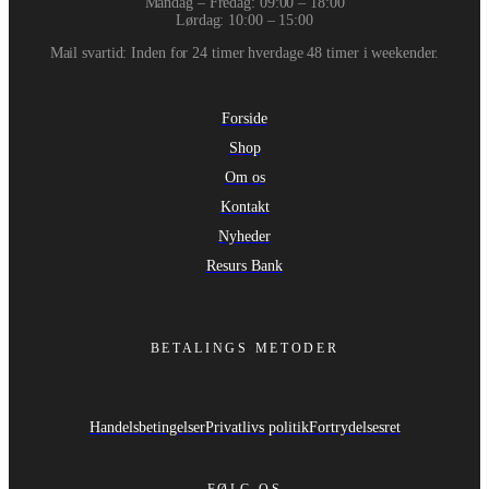
Mandag – Fredag: 09:00 – 18:00
Lørdag: 10:00 – 15:00
Mail svartid: Inden for 24 timer hverdage 48 timer i weekender.
Forside
Shop
Om os
Kontakt
Nyheder
Resurs Bank
BETALINGS METODER
Handelsbetingelser
Privatlivs politik
Fortrydelsesret