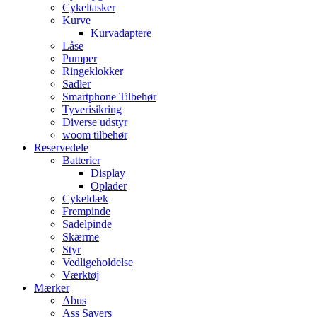
Cykeltasker
Kurve
Kurvadaptere
Låse
Pumper
Ringeklokker
Sadler
Smartphone Tilbehør
Tyverisikring
Diverse udstyr
woom tilbehør
Reservedele
Batterier
Display
Oplader
Cykeldæk
Frempinde
Sadelpinde
Skærme
Styr
Vedligeholdelse
Værktøj
Mærker
Abus
Ass Savers