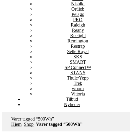
Nishiki
Ortlieb
Pelago
PRO
Raleigh
Reany
Reelight
Remington
Restrap
Selle Royal
SKS
SMART
SP Connect™
STANS
Thule/Yepp
Trek
woom
Vittoria
Tilbud
Nyheder
Varer tagged “500Wh”
Hjem
Shop
Varer tagged “500Wh”