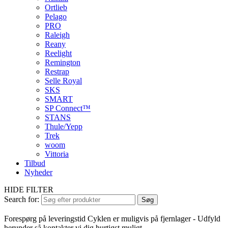
Ortlieb
Pelago
PRO
Raleigh
Reany
Reelight
Remington
Restrap
Selle Royal
SKS
SMART
SP Connect™
STANS
Thule/Yepp
Trek
woom
Vittoria
Tilbud
Nyheder
HIDE FILTER
Search for:
Søg
Forespørg på leveringstid
Cyklen er muligvis på fjernlager - Udfyld
herunder så kontakter vi dig hurtigst muligt.