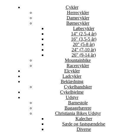
Cykler
Herrecykler
Damecykler
Børnecykler
Løbecykler
14″ (2,5-4 år)
16″ (3,5-5 år)
20″ (5-8 år)
24″ (7-10 år)
26″ (9-14 år)
Mountainbike
Racercykler
Elcykler
Ladcykler
Beklædning
Cykelhandsker
Cykelhjelme
Udstyr
Barnestole
Bagagebærere
Christiania Bikes Udstyr
Kalecher
Sæde og fastspændelse
Diverse