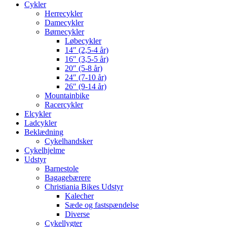
Cykler
Herrecykler
Damecykler
Børnecykler
Løbecykler
14″ (2,5-4 år)
16″ (3,5-5 år)
20″ (5-8 år)
24″ (7-10 år)
26″ (9-14 år)
Mountainbike
Racercykler
Elcykler
Ladcykler
Beklædning
Cykelhandsker
Cykelhjelme
Udstyr
Barnestole
Bagagebærere
Christiania Bikes Udstyr
Kalecher
Sæde og fastspændelse
Diverse
Cykellygter