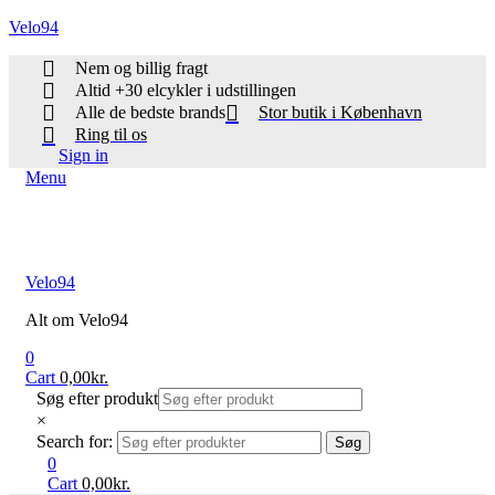
Velo94
Nem og billig fragt
Altid +30 elcykler i udstillingen
Alle de bedste brands
Stor butik i København
Ring til os
Sign in
Menu
Velo94
Alt om Velo94
0
Cart
0,00
kr.
Søg efter produkt
×
Search for:
Søg
0
Cart
0,00
kr.