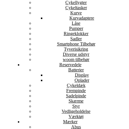
Cykellygter
Cykeltasker
Kurve
Kurvadaptere
Låse
Pumper
Ringeklokker
Sadler
Smartphone Tilbehør
Tyverisikring
Diverse udstyr
woom tilbehør
Reservedele
Batterier
Display
Oplader
Cykeldæk
Frempinde
Sadelpinde
Skærme
Styr
Vedligeholdelse
Værktøj
Mærker
Abus