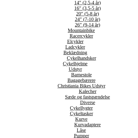
14″ (2,5-4 år)
16″ (3,5-5 år)
20″ (5-8 år)
24″ (7-10 år)
26″ (9-14 år)
Mountainbike
Racercykler
Elcykler
Ladcykler
Beklædning
Cykelhandsker
Cykelhjelme
Udstyr
Barnestole
Bagagebærere
Christiania Bikes Udstyr
Kalecher
Sæde og fastspændelse
Diverse
Cykellygter
Cykeltasker
Kurve
Kurvadaptere
Låse
Pumper