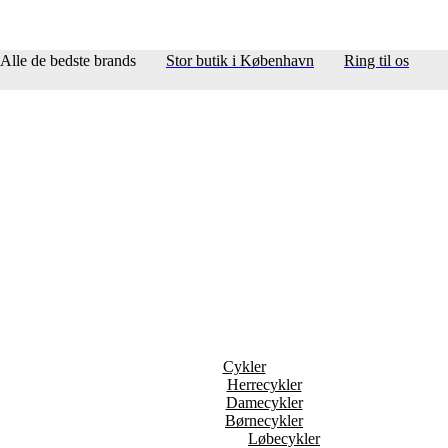
Alle de bedste brands
Stor butik i København
Ring til os
Cykler
Herrecykler
Damecykler
Børnecykler
Løbecykler