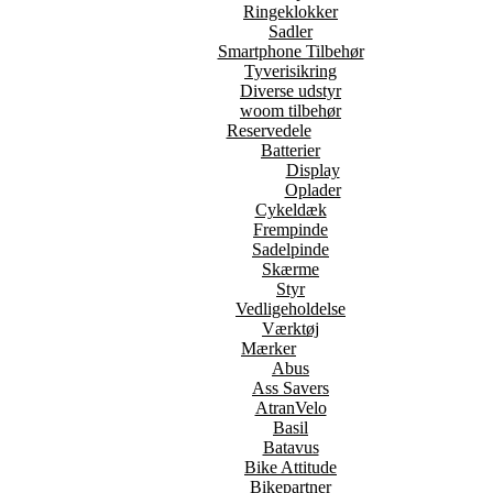
Ringeklokker
Sadler
Smartphone Tilbehør
Tyverisikring
Diverse udstyr
woom tilbehør
Reservedele
Batterier
Display
Oplader
Cykeldæk
Frempinde
Sadelpinde
Skærme
Styr
Vedligeholdelse
Værktøj
Mærker
Abus
Ass Savers
AtranVelo
Basil
Batavus
Bike Attitude
Bikepartner