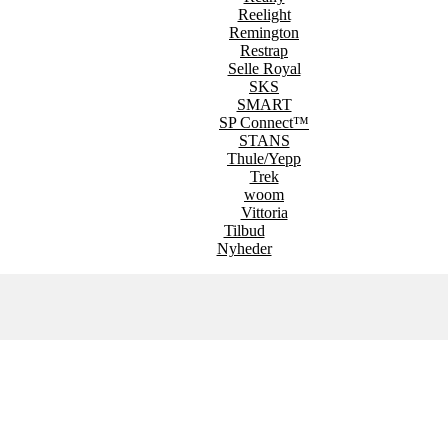
Reelight
Remington
Restrap
Selle Royal
SKS
SMART
SP Connect™
STANS
Thule/Yepp
Trek
woom
Vittoria
Tilbud
Nyheder