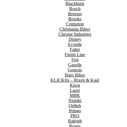
Blackburn
Bosch
Breezer
Brooks
Centurion
Christiania Bikes
Chrome Industries
Disney
Ecoride
Falter
Finish Line
Fuji
Gazelle
Genesis
Haro Bikes
KLICKfix – Rixen & Kaul
Knog
Lazer
MBK
Nishiki
Ortlieb
Pelago
PRO
Raleigh
Reany