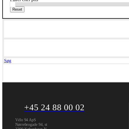
Søg
+45 24 88 00 02
Vélo 94 ApS
Nørrebrogade 94, st