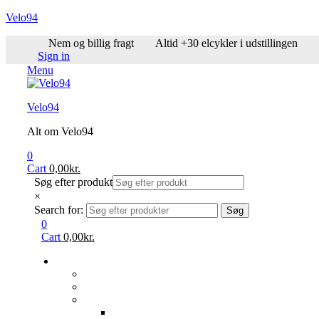
Velo94
Nem og billig fragt
Altid +30 elcykler i udstillingen
Sign in
Menu
Velo94
Alt om Velo94
0
Cart
0,00
kr.
Søg efter produkt
×
Search for:
Søg
0
Cart
0,00
kr.