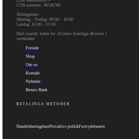
2200 København N
CVR-nummer
:
36536780
Åbningstider:
Mandag – Fredag: 09:00 – 18:00
Lørdag: 10:00 – 15:00
Mail svartid: Inden for 24 timer hverdage 48 timer i
weekender.
Forside
Shop
Om os
Kontakt
Nyheder
Resurs Bank
BETALINGS METODER
Handelsbetingelser
Privatlivs politik
Fortrydelsesret