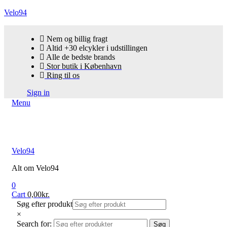
Velo94
Nem og billig fragt
Altid +30 elcykler i udstillingen
Alle de bedste brands
Stor butik i København
Ring til os
Sign in
Menu
Velo94
Alt om Velo94
0
Cart
0,00
kr.
Søg efter produkt
×
Search for:
Søg