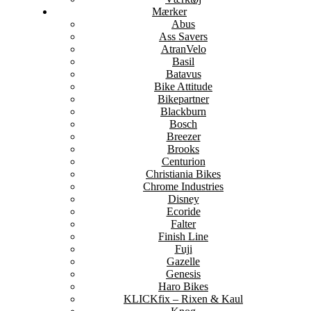
Mærker
Abus
Ass Savers
AtranVelo
Basil
Batavus
Bike Attitude
Bikepartner
Blackburn
Bosch
Breezer
Brooks
Centurion
Christiania Bikes
Chrome Industries
Disney
Ecoride
Falter
Finish Line
Fuji
Gazelle
Genesis
Haro Bikes
KLICKfix – Rixen & Kaul