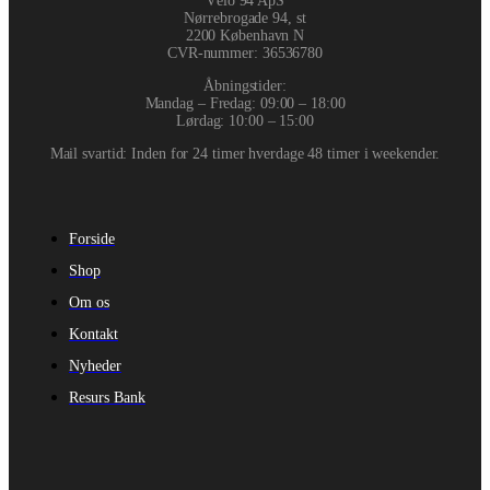
Vélo 94 ApS
Nørrebrogade 94, st
2200 København N
CVR-nummer
:
36536780
Åbningstider:
Mandag – Fredag: 09:00 – 18:00
Lørdag: 10:00 – 15:00
Mail svartid: Inden for 24 timer hverdage 48 timer i weekender.
Forside
Shop
Om os
Kontakt
Nyheder
Resurs Bank