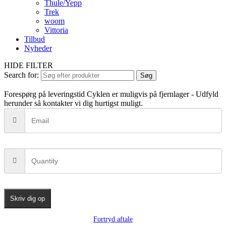
Thule/Yepp
Trek
woom
Vittoria
Tilbud
Nyheder
HIDE FILTER
Search for:
Søg
Forespørg på leveringstid
Cyklen er muligvis på fjernlager - Udfyld
herunder så kontakter vi dig hurtigst muligt.
Skriv dig op
Fortryd aftale