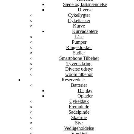
Sæde og fastspændelse
Diverse
Cykellygter
Cykeltasker
Kurve
Kurvadaptere
Låse
Pumper
Ringeklokker
Sadler
Smartphone Tilbehør
Tyverisikring
Diverse udstyr
woom tilbehør
Reservedele
Batterier
Display
Oplader
Cykeldæk
Frempinde
Sadelpinde
Skærme
Styr
Vedligeholdelse
Værktøj