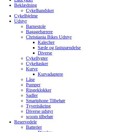
Beklædning
Cykelhandsker
Cykelhjelme
Udstyr
Barnestole
Bagagebærere
Christiania Bikes Udstyr
Kalecher
Sæde og fastspændelse
Diverse
Cykellygter
Cykeltasker
Kurve
Kurvadaptere
Låse
Pumper
Ringeklokker
Sadler
Smartphone Tilbehør
Tyverisikring
Diverse udstyr
woom tilbehør
Reservedele
Batterier