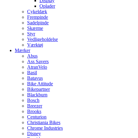
Display
Oplader
Cykeldæk
Frempinde
Sadelpinde
Skærme
Styr
Vedligeholdelse
Værktøj
Mærker
Abus
Ass Savers
AtranVelo
Basil
Batavus
Bike Attitude
Bikepartner
Blackburn
Bosch
Breezer
Brooks
Centurion
Christiania Bikes
Chrome Industries
Disney