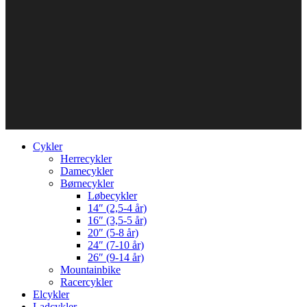
Cykler
Herrecykler
Damecykler
Børnecykler
Løbecykler
14″ (2,5-4 år)
16″ (3,5-5 år)
20″ (5-8 år)
24″ (7-10 år)
26″ (9-14 år)
Mountainbike
Racercykler
Elcykler
Ladcykler