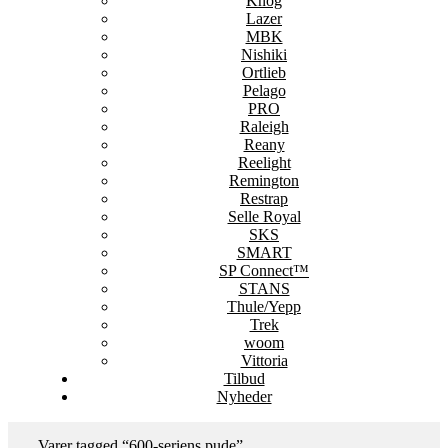
Knog
Lazer
MBK
Nishiki
Ortlieb
Pelago
PRO
Raleigh
Reany
Reelight
Remington
Restrap
Selle Royal
SKS
SMART
SP Connect™
STANS
Thule/Yepp
Trek
woom
Vittoria
Tilbud
Nyheder
Varer tagged “600-seriens pude”