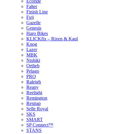
Ecoride
Falter
Finish Line
Fuji
Gazelle
Genesis
Haro Bikes
KLICKfix – Rixen & Kaul
Knog
Lazer
MBK
Nishiki
Ortlieb
Pelago
PRO
Raleigh
Reany
Reelight
Remington
Restrap
Selle Royal
SKS
SMART
SP Connect™
STANS