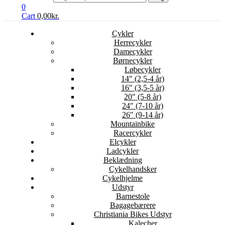
0
Cart
0,00
kr.
Cykler
Herrecykler
Damecykler
Børnecykler
Løbecykler
14″ (2,5-4 år)
16″ (3,5-5 år)
20″ (5-8 år)
24″ (7-10 år)
26″ (9-14 år)
Mountainbike
Racercykler
Elcykler
Ladcykler
Beklædning
Cykelhandsker
Cykelhjelme
Udstyr
Barnestole
Bagagebærere
Christiania Bikes Udstyr
Kalecher