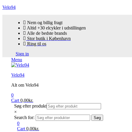
Velo94
Nem og billig fragt
Altid +30 elcykler i udstillingen
Alle de bedste brands
Stor butik i København
Ring til os
Sign in
Menu
Velo94
Alt om Velo94
0
Cart
0,00
kr.
Søg efter produkt
×
Search for:
Søg
0
Cart
0,00
kr.