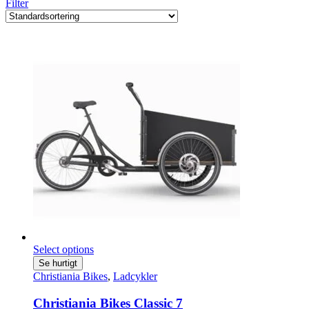
Filter
Select options
Se hurtigt
Christiania Bikes
,
Ladcykler
Christiania Bikes Classic 7