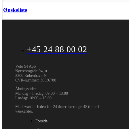
Ønskeliste
+45 24 88 00 02
Vélo 94 ApS
Nørrebrogade 94, st
2200 København N
CVR-nummer
:
36536780
Åbningstider:
Mandag – Fredag: 09:00 – 18:00
Lørdag: 10:00 – 15:00
Mail svartid: Inden for 24 timer hverdage 48 timer i
weekender.
Forside