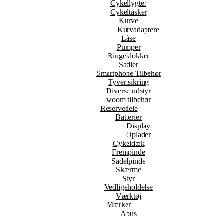
Cykellygter
Cykeltasker
Kurve
Kurvadaptere
Låse
Pumper
Ringeklokker
Sadler
Smartphone Tilbehør
Tyverisikring
Diverse udstyr
woom tilbehør
Reservedele
Batterier
Display
Oplader
Cykeldæk
Frempinde
Sadelpinde
Skærme
Styr
Vedligeholdelse
Værktøj
Mærker
Abus