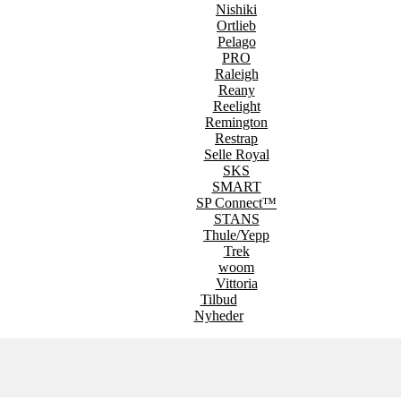
Nishiki
Ortlieb
Pelago
PRO
Raleigh
Reany
Reelight
Remington
Restrap
Selle Royal
SKS
SMART
SP Connect™
STANS
Thule/Yepp
Trek
woom
Vittoria
Tilbud
Nyheder