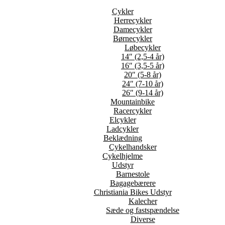
Cykler
Herrecykler
Damecykler
Børnecykler
Løbecykler
14″ (2,5-4 år)
16″ (3,5-5 år)
20″ (5-8 år)
24″ (7-10 år)
26″ (9-14 år)
Mountainbike
Racercykler
Elcykler
Ladcykler
Beklædning
Cykelhandsker
Cykelhjelme
Udstyr
Barnestole
Bagagebærere
Christiania Bikes Udstyr
Kalecher
Sæde og fastspændelse
Diverse