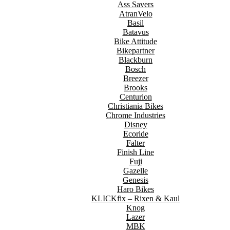
Ass Savers
AtranVelo
Basil
Batavus
Bike Attitude
Bikepartner
Blackburn
Bosch
Breezer
Brooks
Centurion
Christiania Bikes
Chrome Industries
Disney
Ecoride
Falter
Finish Line
Fuji
Gazelle
Genesis
Haro Bikes
KLICKfix – Rixen & Kaul
Knog
Lazer
MBK