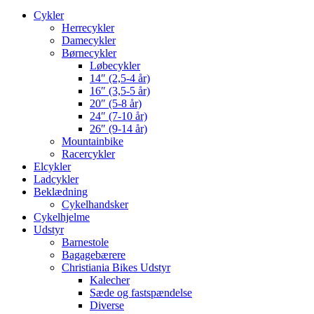
Cykler
Herrecykler
Damecykler
Børnecykler
Løbecykler
14″ (2,5-4 år)
16″ (3,5-5 år)
20″ (5-8 år)
24″ (7-10 år)
26″ (9-14 år)
Mountainbike
Racercykler
Elcykler
Ladcykler
Beklædning
Cykelhandsker
Cykelhjelme
Udstyr
Barnestole
Bagagebærere
Christiania Bikes Udstyr
Kalecher
Sæde og fastspændelse
Diverse