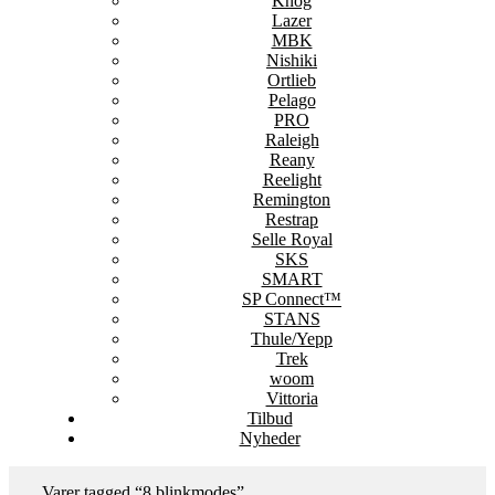
Knog
Lazer
MBK
Nishiki
Ortlieb
Pelago
PRO
Raleigh
Reany
Reelight
Remington
Restrap
Selle Royal
SKS
SMART
SP Connect™
STANS
Thule/Yepp
Trek
woom
Vittoria
Tilbud
Nyheder
Varer tagged “8 blinkmodes”