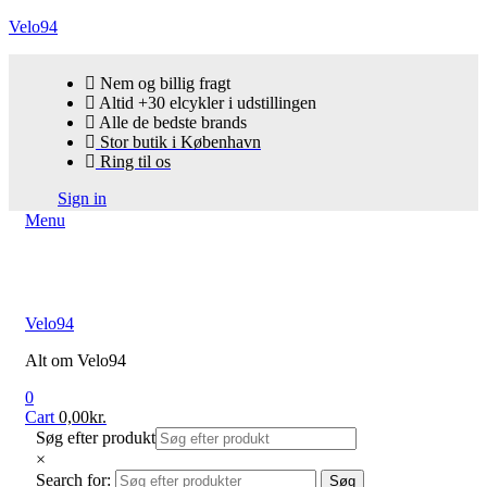
Velo94
Nem og billig fragt
Altid +30 elcykler i udstillingen
Alle de bedste brands
Stor butik i København
Ring til os
Sign in
Menu
Velo94
Alt om Velo94
0
Cart
0,00
kr.
Søg efter produkt
×
Search for:
Søg