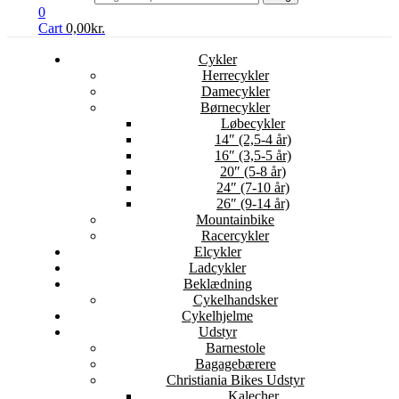
0
Cart
0,00
kr.
Cykler
Herrecykler
Damecykler
Børnecykler
Løbecykler
14″ (2,5-4 år)
16″ (3,5-5 år)
20″ (5-8 år)
24″ (7-10 år)
26″ (9-14 år)
Mountainbike
Racercykler
Elcykler
Ladcykler
Beklædning
Cykelhandsker
Cykelhjelme
Udstyr
Barnestole
Bagagebærere
Christiania Bikes Udstyr
Kalecher