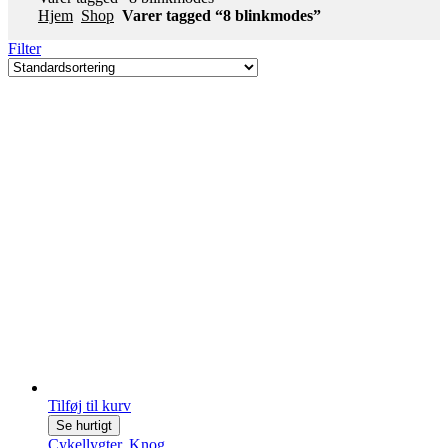
Hjem
Shop
Varer tagged “8 blinkmodes”
Filter
Tilføj til kurv
Se hurtigt
Cykellygter
,
Knog