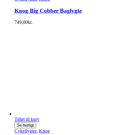
Knog Big Cobber Baglygte
749,00
kr.
Tilføj til kurv
Se hurtigt
Cykellygter
,
Knog