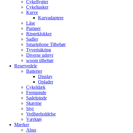
Cykellygter
Cykeltasker
Kurve
Kurvadaptere
Låse
Pumper
Ringeklokker
Sadler
Smartphone Tilbehør
Tyverisikring
Diverse udstyr
woom tilbehør
Reservedele
Batterier
Display
Oplader
Cykeldæk
Frempinde
Sadelpinde
Skærme
Styr
Vedligeholdelse
Værktøj
Mærker
Abus