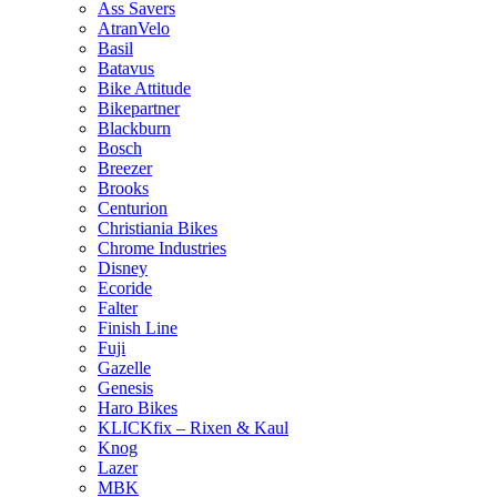
Ass Savers
AtranVelo
Basil
Batavus
Bike Attitude
Bikepartner
Blackburn
Bosch
Breezer
Brooks
Centurion
Christiania Bikes
Chrome Industries
Disney
Ecoride
Falter
Finish Line
Fuji
Gazelle
Genesis
Haro Bikes
KLICKfix – Rixen & Kaul
Knog
Lazer
MBK