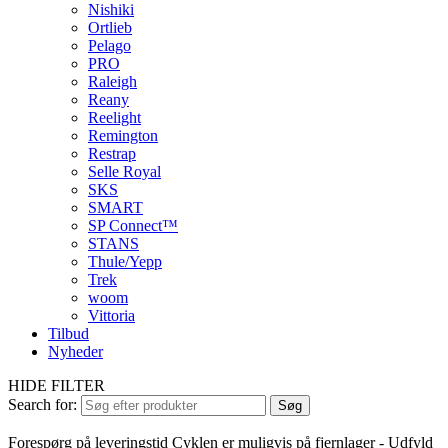
Nishiki
Ortlieb
Pelago
PRO
Raleigh
Reany
Reelight
Remington
Restrap
Selle Royal
SKS
SMART
SP Connect™
STANS
Thule/Yepp
Trek
woom
Vittoria
Tilbud
Nyheder
HIDE FILTER
Search for:
Søg
Forespørg på leveringstid
Cyklen er muligvis på fjernlager - Udfyld