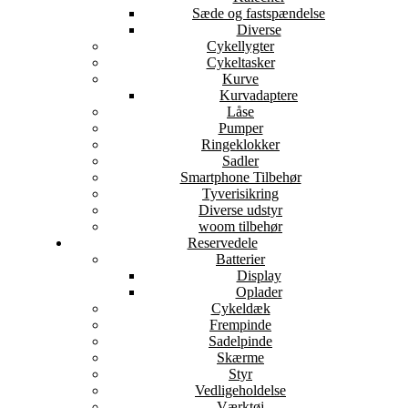
Sæde og fastspændelse
Diverse
Cykellygter
Cykeltasker
Kurve
Kurvadaptere
Låse
Pumper
Ringeklokker
Sadler
Smartphone Tilbehør
Tyverisikring
Diverse udstyr
woom tilbehør
Reservedele
Batterier
Display
Oplader
Cykeldæk
Frempinde
Sadelpinde
Skærme
Styr
Vedligeholdelse
Værktøj