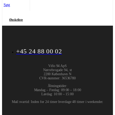
Søg
Ønskeliste
+45 24 88 00 02
Vélo 94 ApS
Nørrebrogade 94, st
2200 København N
CVR-nummer
:
36536780
Åbningstider:
Mandag – Fredag: 09:00 – 18:00
Lørdag: 10:00 – 15:00
Mail svartid: Inden for 24 timer hverdage 48 timer i weekender.