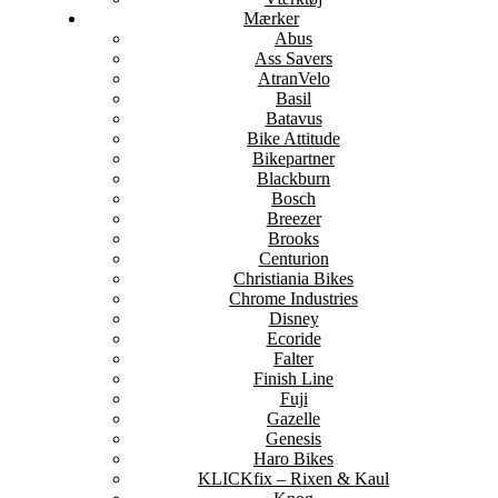
Mærker
Abus
Ass Savers
AtranVelo
Basil
Batavus
Bike Attitude
Bikepartner
Blackburn
Bosch
Breezer
Brooks
Centurion
Christiania Bikes
Chrome Industries
Disney
Ecoride
Falter
Finish Line
Fuji
Gazelle
Genesis
Haro Bikes
KLICKfix – Rixen & Kaul