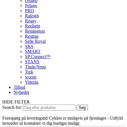
Ortlieb
Pelago
PRO
Raleigh
Reany
Reelight
Remington
Restrap
Selle Royal
SKS
SMART
SP Connect™
STANS
Thule/Yepp
Trek
woom
Vittoria
Tilbud
Nyheder
HIDE FILTER
Search for:
Søg
Forespørg på leveringstid
Cyklen er muligvis på fjernlager - Udfyld
herunder så kontakter vi dig hurtigst muligt.