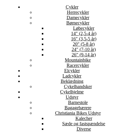
Cykler
Herrecykler
Damecykler
Børnecykler
Løbecykler
14″ (2,5-4 år)
16″ (3,5-5 år)
20″ (5-8 år)
24″ (7-10 år)
26″ (9-14 år)
Mountainbike
Racercykler
Elcykler
Ladcykler
Beklædning
Cykelhandsker
Cykelhjelme
Udstyr
Barnestole
Bagagebærere
Christiania Bikes Udstyr
Kalecher
Sæde og fastspændelse
Diverse