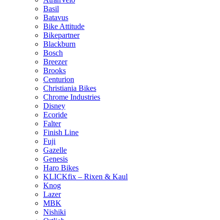
Basil
Batavus
Bike Attitude
Bikepartner
Blackburn
Bosch
Breezer
Brooks
Centurion
Christiania Bikes
Chrome Industries
Disney
Ecoride
Falter
Finish Line
Fuji
Gazelle
Genesis
Haro Bikes
KLICKfix – Rixen & Kaul
Knog
Lazer
MBK
Nishiki