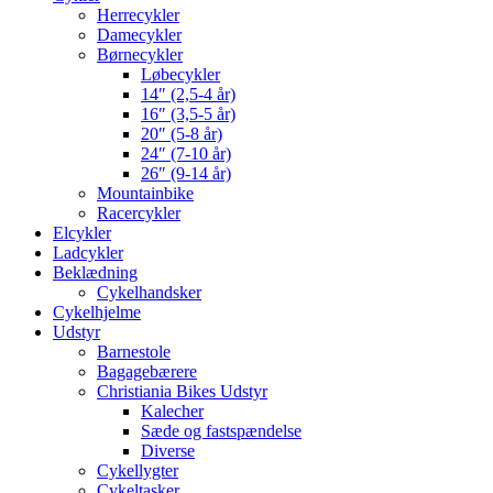
Herrecykler
Damecykler
Børnecykler
Løbecykler
14″ (2,5-4 år)
16″ (3,5-5 år)
20″ (5-8 år)
24″ (7-10 år)
26″ (9-14 år)
Mountainbike
Racercykler
Elcykler
Ladcykler
Beklædning
Cykelhandsker
Cykelhjelme
Udstyr
Barnestole
Bagagebærere
Christiania Bikes Udstyr
Kalecher
Sæde og fastspændelse
Diverse
Cykellygter
Cykeltasker