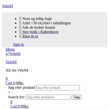
Velo94
Nem og billig fragt
Altid +30 elcykler i udstillingen
Alle de bedste brands
Stor butik i København
Ring til os
Sign in
Menu
Velo94
Alt om Velo94
0
Cart
0,00
kr.
Søg efter produkt
×
Search for:
Søg
0
Cart
0,00
kr.