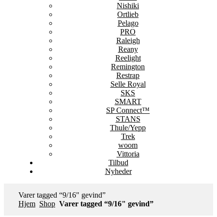
Nishiki
Ortlieb
Pelago
PRO
Raleigh
Reany
Reelight
Remington
Restrap
Selle Royal
SKS
SMART
SP Connect™
STANS
Thule/Yepp
Trek
woom
Vittoria
Tilbud
Nyheder
Varer tagged “9/16" gevind”
Hjem
Shop
Varer tagged “9/16" gevind”