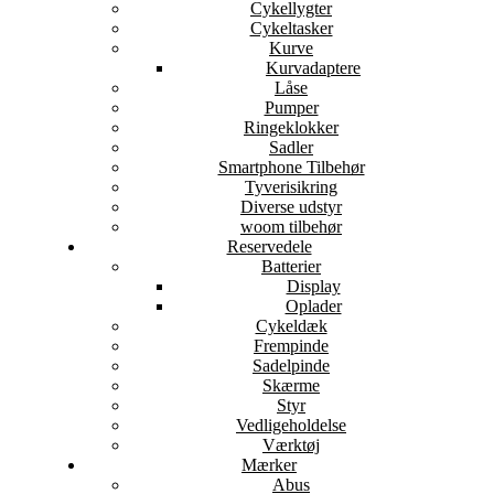
Cykellygter
Cykeltasker
Kurve
Kurvadaptere
Låse
Pumper
Ringeklokker
Sadler
Smartphone Tilbehør
Tyverisikring
Diverse udstyr
woom tilbehør
Reservedele
Batterier
Display
Oplader
Cykeldæk
Frempinde
Sadelpinde
Skærme
Styr
Vedligeholdelse
Værktøj
Mærker
Abus