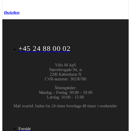
Ønskeliste
+45 24 88 00 02
Vélo 94 ApS
Nørrebrogade 94, st
2200 København N
CVR-nummer
:
36536780
Åbningstider:
Mandag – Fredag: 09:00 – 18:00
Lørdag: 10:00 – 15:00
Mail svartid: Inden for 24 timer hverdage 48 timer i weekender.
Forside