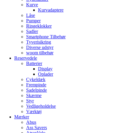
Kurve
Kurvadaptere
Låse
Pumper
Ringeklokker
Sadler
Smartphone Tilbehør
Tyverisikring
Diverse udstyr
woom tilbehør
Reservedele
Batterier
Display
Oplader
Cykeldæk
Frempinde
Sadelpinde
Skærme
Styr
Vedligeholdelse
Værktøj
Mærker
Abus
Ass Savers
AtranVelo