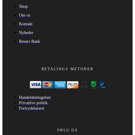
Shop
Om os
Kontakt
Nyheder
Resurs Bank
BETALINGS METODER
Handelsbetingelser
Privatlivs politik
Fortrydelsesret
FØLG OS