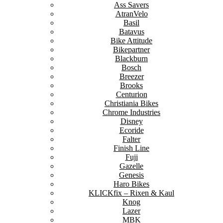
Ass Savers
AtranVelo
Basil
Batavus
Bike Attitude
Bikepartner
Blackburn
Bosch
Breezer
Brooks
Centurion
Christiania Bikes
Chrome Industries
Disney
Ecoride
Falter
Finish Line
Fuji
Gazelle
Genesis
Haro Bikes
KLICKfix – Rixen & Kaul
Knog
Lazer
MBK