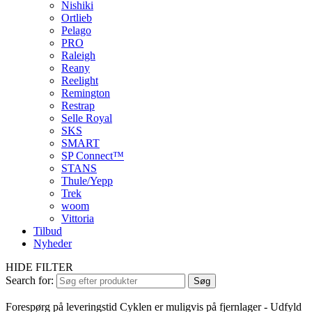
Nishiki
Ortlieb
Pelago
PRO
Raleigh
Reany
Reelight
Remington
Restrap
Selle Royal
SKS
SMART
SP Connect™
STANS
Thule/Yepp
Trek
woom
Vittoria
Tilbud
Nyheder
HIDE FILTER
Search for:
Søg
Forespørg på leveringstid
Cyklen er muligvis på fjernlager - Udfyld