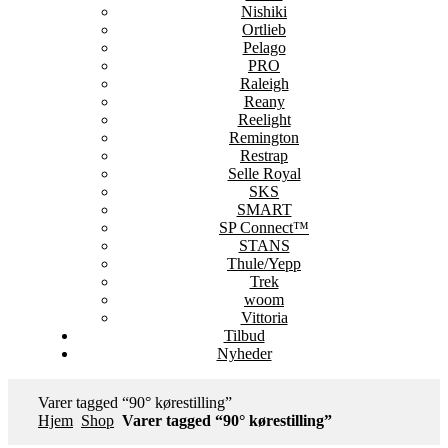
Nishiki
Ortlieb
Pelago
PRO
Raleigh
Reany
Reelight
Remington
Restrap
Selle Royal
SKS
SMART
SP Connect™
STANS
Thule/Yepp
Trek
woom
Vittoria
Tilbud
Nyheder
Varer tagged “90° kørestilling”
Hjem
Shop
Varer tagged “90° kørestilling”