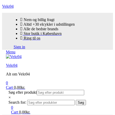
Velo94
Nem og billig fragt
Altid +30 elcykler i udstillingen
Alle de bedste brands
Stor butik i København
Ring til os
Sign in
Menu
Velo94
Alt om Velo94
0
Cart
0,00
kr.
Søg efter produkt
×
Search for:
Søg
0
Cart
0,00
kr.