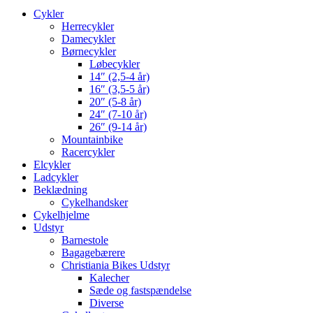
Cykler
Herrecykler
Damecykler
Børnecykler
Løbecykler
14″ (2,5-4 år)
16″ (3,5-5 år)
20″ (5-8 år)
24″ (7-10 år)
26″ (9-14 år)
Mountainbike
Racercykler
Elcykler
Ladcykler
Beklædning
Cykelhandsker
Cykelhjelme
Udstyr
Barnestole
Bagagebærere
Christiania Bikes Udstyr
Kalecher
Sæde og fastspændelse
Diverse