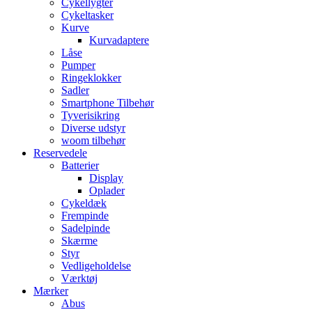
Cykellygter
Cykeltasker
Kurve
Kurvadaptere
Låse
Pumper
Ringeklokker
Sadler
Smartphone Tilbehør
Tyverisikring
Diverse udstyr
woom tilbehør
Reservedele
Batterier
Display
Oplader
Cykeldæk
Frempinde
Sadelpinde
Skærme
Styr
Vedligeholdelse
Værktøj
Mærker
Abus