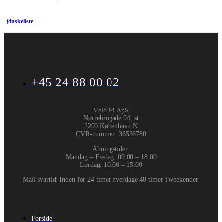
Ønskeliste
+45 24 88 00 02
Vélo 94 ApS
Nørrebrogade 94, st
2200 København N
CVR-nummer
:
36536780
Åbningstider:
Mandag – Fredag: 09:00 – 18:00
Lørdag: 10:00 – 15:00
Mail svartid: Inden for 24 timer hverdage 48 timer i weekender.
Forside