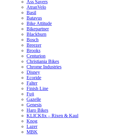
Ass Savers
AtranVelo
Basil
Batavus
Bike Attitude
Bikepartner
Blackburn
Bosch
Breezer
Brooks
Centurion
Christiania Bikes
Chrome Industries
Disney
Ecoride
Falter
Finish Line
Fuji
Gazelle
Genesis
Haro Bikes
KLICKfix – Rixen & Kaul
Knog
Lazer
MBK