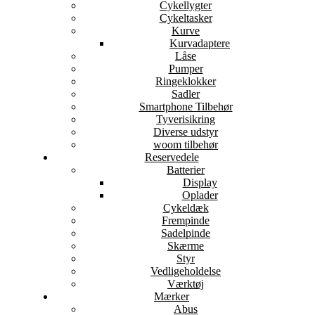
Cykellygter
Cykeltasker
Kurve
Kurvadaptere
Låse
Pumper
Ringeklokker
Sadler
Smartphone Tilbehør
Tyverisikring
Diverse udstyr
woom tilbehør
Reservedele
Batterier
Display
Oplader
Cykeldæk
Frempinde
Sadelpinde
Skærme
Styr
Vedligeholdelse
Værktøj
Mærker
Abus