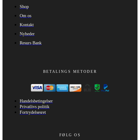
Shop
Om os
Kontakt
Nyheder
Resurs Bank
BETALINGS METODER
Handelsbetingelser
Privatlivs politik
Fortrydelsesret
FØLG OS