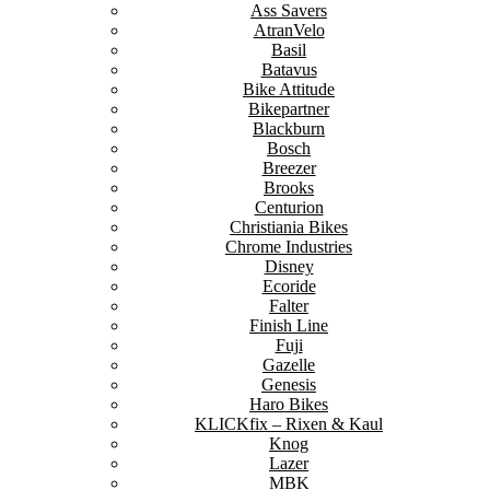
Ass Savers
AtranVelo
Basil
Batavus
Bike Attitude
Bikepartner
Blackburn
Bosch
Breezer
Brooks
Centurion
Christiania Bikes
Chrome Industries
Disney
Ecoride
Falter
Finish Line
Fuji
Gazelle
Genesis
Haro Bikes
KLICKfix – Rixen & Kaul
Knog
Lazer
MBK