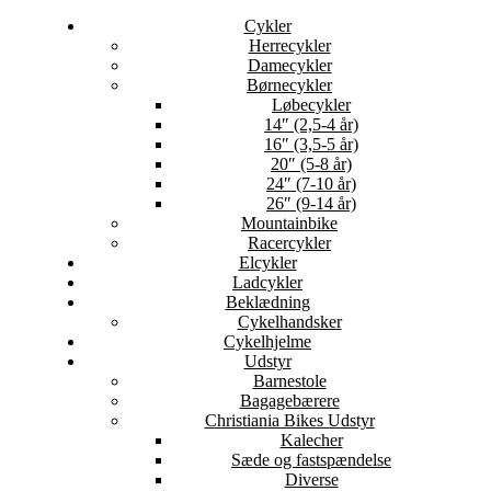
Cykler
Herrecykler
Damecykler
Børnecykler
Løbecykler
14″ (2,5-4 år)
16″ (3,5-5 år)
20″ (5-8 år)
24″ (7-10 år)
26″ (9-14 år)
Mountainbike
Racercykler
Elcykler
Ladcykler
Beklædning
Cykelhandsker
Cykelhjelme
Udstyr
Barnestole
Bagagebærere
Christiania Bikes Udstyr
Kalecher
Sæde og fastspændelse
Diverse