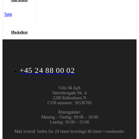
Min konto
Søg
Ønskeliste
+45 24 88 00 02
Vélo 94 ApS
Nørrebrogade 94, st
2200 København N
CVR-nummer
:
36536780
Åbningstider:
Mandag – Fredag: 09:00 – 18:00
Lørdag: 10:00 – 15:00
Mail svartid: Inden for 24 timer hverdage 48 timer i weekender.