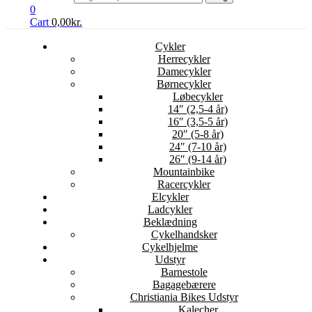
0
Cart
0,00
kr.
Cykler
Herrecykler
Damecykler
Børnecykler
Løbecykler
14″ (2,5-4 år)
16″ (3,5-5 år)
20″ (5-8 år)
24″ (7-10 år)
26″ (9-14 år)
Mountainbike
Racercykler
Elcykler
Ladcykler
Beklædning
Cykelhandsker
Cykelhjelme
Udstyr
Barnestole
Bagagebærere
Christiania Bikes Udstyr
Kalecher