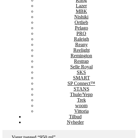
Knog
Lazer
MBK
Nishiki
Ortlieb
Pelago
PRO
Raleigh
Reany
Reelight
Remington
Restrap
Selle Royal
SKS
SMART
SP Connect™
STANS
Thule/Yepp
Trek
woom
Vittoria
Tilbud
Nyheder
Varer tagged “950 ml”