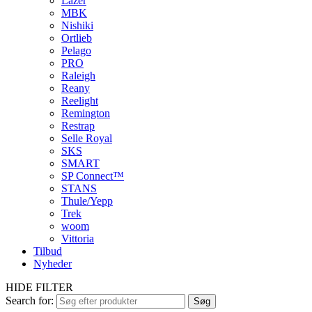
Lazer
MBK
Nishiki
Ortlieb
Pelago
PRO
Raleigh
Reany
Reelight
Remington
Restrap
Selle Royal
SKS
SMART
SP Connect™
STANS
Thule/Yepp
Trek
woom
Vittoria
Tilbud
Nyheder
HIDE FILTER
Search for:
Søg