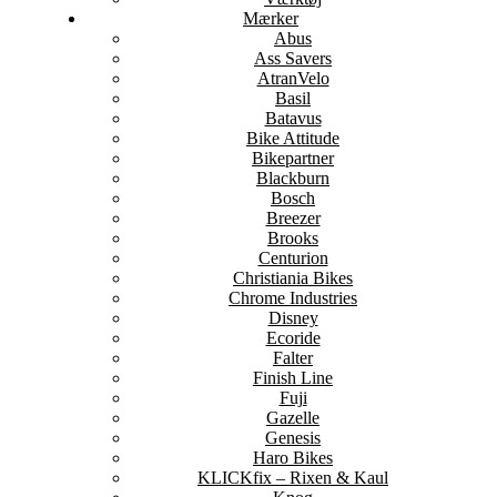
Mærker
Abus
Ass Savers
AtranVelo
Basil
Batavus
Bike Attitude
Bikepartner
Blackburn
Bosch
Breezer
Brooks
Centurion
Christiania Bikes
Chrome Industries
Disney
Ecoride
Falter
Finish Line
Fuji
Gazelle
Genesis
Haro Bikes
KLICKfix – Rixen & Kaul