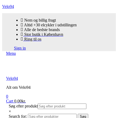
Velo94
Nem og billig fragt
Altid +30 elcykler i udstillingen
Alle de bedste brands
Stor butik i København
Ring til os
Sign in
Menu
Velo94
Alt om Velo94
0
Cart
0,00
kr.
Søg efter produkt
×
Search for:
Søg