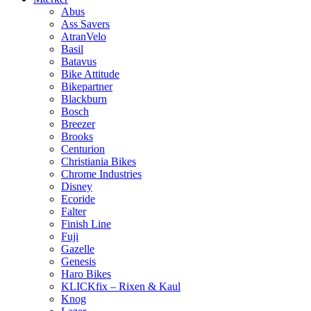
Abus
Ass Savers
AtranVelo
Basil
Batavus
Bike Attitude
Bikepartner
Blackburn
Bosch
Breezer
Brooks
Centurion
Christiania Bikes
Chrome Industries
Disney
Ecoride
Falter
Finish Line
Fuji
Gazelle
Genesis
Haro Bikes
KLICKfix – Rixen & Kaul
Knog