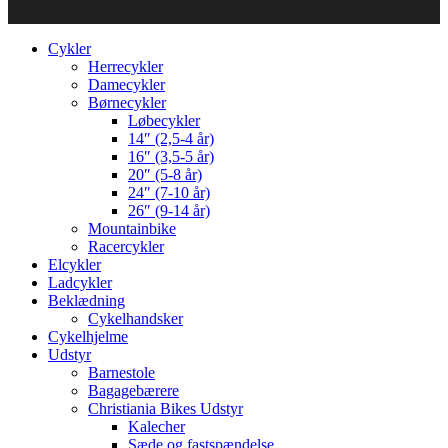
Cykler
Herrecykler
Damecykler
Børnecykler
Løbecykler
14″ (2,5-4 år)
16″ (3,5-5 år)
20″ (5-8 år)
24″ (7-10 år)
26″ (9-14 år)
Mountainbike
Racercykler
Elcykler
Ladcykler
Beklædning
Cykelhandsker
Cykelhjelme
Udstyr
Barnestole
Bagagebærere
Christiania Bikes Udstyr
Kalecher
Sæde og fastspændelse