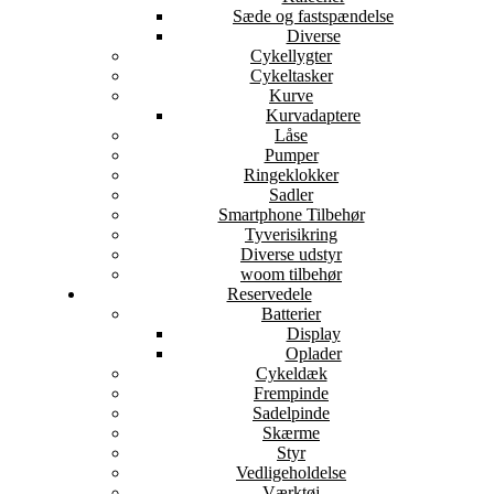
Sæde og fastspændelse
Diverse
Cykellygter
Cykeltasker
Kurve
Kurvadaptere
Låse
Pumper
Ringeklokker
Sadler
Smartphone Tilbehør
Tyverisikring
Diverse udstyr
woom tilbehør
Reservedele
Batterier
Display
Oplader
Cykeldæk
Frempinde
Sadelpinde
Skærme
Styr
Vedligeholdelse
Værktøj