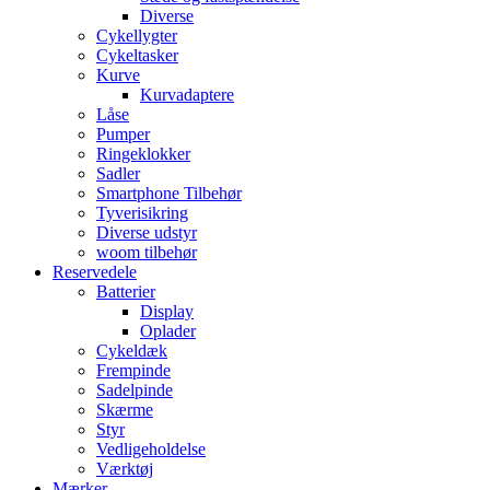
Diverse
Cykellygter
Cykeltasker
Kurve
Kurvadaptere
Låse
Pumper
Ringeklokker
Sadler
Smartphone Tilbehør
Tyverisikring
Diverse udstyr
woom tilbehør
Reservedele
Batterier
Display
Oplader
Cykeldæk
Frempinde
Sadelpinde
Skærme
Styr
Vedligeholdelse
Værktøj
Mærker